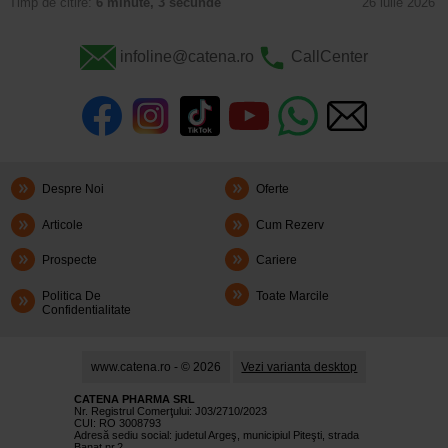
Timp de citire:
6 minute, 3 secunde
26 iulie 2026
infoline@catena.ro
CallCenter
Despre Noi
Oferte
Articole
Cum Rezerv
Prospecte
Cariere
Politica De
Toate Marcile
Confidentialitate
www.catena.ro - © 2026
Vezi varianta desktop
CATENA PHARMA SRL
Nr. Registrul Comerţului: J03/2710/2023
CUI: RO 3008793
Adresă sediu social: judetul Argeş, municipiul Piteşti, strada
Banat nr.2