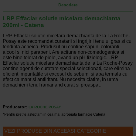
Descriere
LRP Effaclar solutie micelara demachianta
200ml - Catena
LRP Effaclar solutie micelara demachianta de la La Roche-
Posay este recomandat curatarii si ingrijirii tenului gras si cu
tendinta acneica. Produsul nu contine sapun, coloranti,
alcool si nici parabeni. Are actiune non-comedogenica si
este bine tolerat de piele, avand un pH fiziologic. LRP
Effaclar solutie micelara demachianta de la La Roche-Posay
contine agenti de curatare special selectionati, care elimina
eficient impuritatile si excesul de sebum, si apa termala cu
efect calmant si antiiritant. Nu necesita clatire, in urma
demachierii tenul ramanand curat si proaspat.
Producator:
LA ROCHE POSAY
*Pentru pret te asteptam in cea mai apropiata farmacie Catena
VEZI PRODUSE DIN ACEEASI CATEGORIE