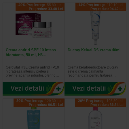
-40% Preț întreg:
55.80 Lei
-14% Preț întreg:
110.10 Lei
Preț redus: 33.48 Lei
Preț redus: 94.42 Lei
Crema antirid SPF 10 intens
Ducray Kelual DS crema 40ml
hidratanta, 50 ml, H3…
Gerovital H3E Crema antirid FP10
Crema keratoreductoare Ducray
hidrateaza intensiv pielea si
este o crema calmanta
previne aparitia ridurilor, oferind…
recomandata pentru tratarea…
-30% Preț întreg:
129,30 Lei
-20% Preț întreg:
108.30 Lei
Preț redus: 90.51 Lei
Preț redus: 86.64 Lei