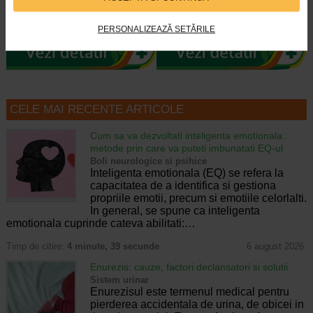
Fiolele cu acid hialuronic Gerovital
Crema este dezvoltata pentru
H3 Evolution de la Farmec SA au
intretinerea tenurilor ridate, lipsite
efecte intens hidratante si de…
de fermitate, tinere sau mature si…
PERSONALIZEAZĂ SETĂRILE
CELE MAI RECENTE ARTICOLE
Cum sa va dezvoltati inteligenta emotionala:
metode prin care va puteti imbunatati EQ-ul
Boli neurologice si psihice
Inteligenta emotionala (EQ) se refera la
capacitatea de a identifica si gestiona
propriile emotii, precum si emotiile celorlalti.
In general, se spune ca inteligenta
emotionala cuprinde cateva abilitati:…
Timp de citire:
4 minute, 39 secunde
6 august 2026
Enurezis: cauze, factori declansatori si solutii
Sistem urinar
Enurezisul este termenul medical pentru
pierderea accidentala de urina, de obicei in