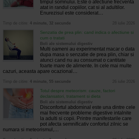
timpul somnului. Este o afectiune frecventa
atat in randul copiilor, cat si al adultilor.
Enurezisul este considerat…
Timp de citire:
4 minute, 32 secunde
28 iulie 2026
Senzatia de prea plin: cand indica o afectiune si
cum o tratati
Boli ale sistemului digestiv
Multi oameni au experimentat macar o data
dupa masa o senzatie de prea plin, chiar si
atunci cand nu au consumat o cantitate
foarte mare de alimente. In cele mai multe
cazuri, aceasta apare ocazional…
Timp de citire:
4 minute, 55 secunde
26 iulie 2026
Totul despre meteorism: cauze, factori
declansatori, tratament si dieta
Boli ale sistemului digestiv
Disconfortul abdominal este una dintre cele
mai frecvente probleme digestive intalnite
la adulti si copii. Printre manifestarile care
pot afecta semnificativ confortul zilnic se
numara si meteorismul,…