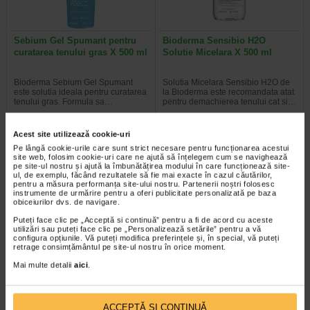
Sebium Gel Spumant pentru
Bioderma Sensibio H2O
curatarea tenului gras X 500 ml
Solutie Micelara X 500 ml
Bioderma Sebium Gel Spumant
Solutia Micelara Sensibio H2O de
este solutia ideala pentru curatarea
la Bioderma este recomandata atat
tenului gras. Formula sa…
pentru demachierea tenului cat si…
Acest site utilizează cookie-uri
Pe lângă cookie-urile care sunt strict necesare pentru funcționarea acestui
site web, folosim cookie-uri care ne ajută să înțelegem cum se navighează
-40% Preț întreg:
77.90 Lei
-40% Preț întreg:
78.20 Lei
pe site-ul nostru și ajută la îmbunătățirea modului în care funcționează site-
Preț redus: 46.74 Lei
Preț redus: 46.92 Lei
ul, de exemplu, făcând rezultatele să fie mai exacte în cazul căutărilor,
pentru a măsura performanța site-ului nostru. Partenerii noștri folosesc
instrumente de urmărire pentru a oferi publicitate personalizată pe baza
obiceiurilor dvs. de navigare.
Puteți face clic pe „Acceptă si continuă” pentru a fi de acord cu aceste
utilizări sau puteți face clic pe „Personalizează setările” pentru a vă
configura opțiunile. Vă puteți modifica preferințele și, în special, vă puteți
retrage consimțământul pe site-ul nostru în orice moment.
Mai multe detalii
aici
.
Gerovital H3 Evolution fiole cu
GH3 Derma+ Crema antirid si
acid hialuronic X 10 fiole
fermitate, 50 ml, Gerovital
ACCEPTĂ SI CONTINUĂ