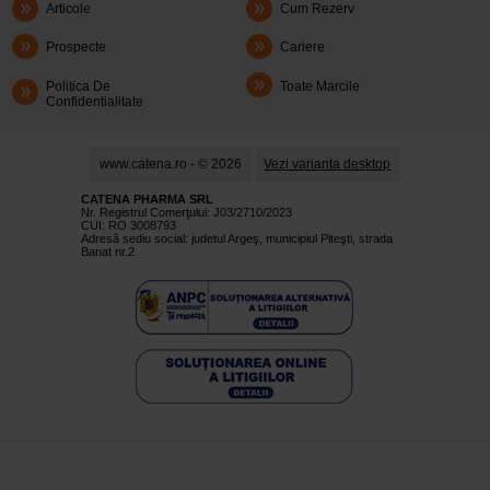
Articole
Cum Rezerv
Prospecte
Cariere
Politica De
Toate Marcile
Confidentialitate
www.catena.ro - © 2026
Vezi varianta desktop
CATENA PHARMA SRL
Nr. Registrul Comerţului: J03/2710/2023
CUI: RO 3008793
Adresă sediu social: judetul Argeş, municipiul Piteşti, strada
Banat nr.2