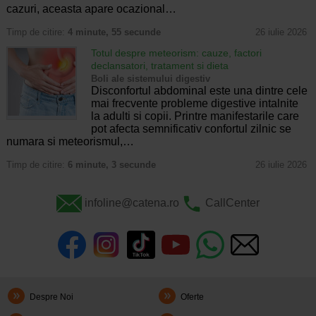
cazuri, aceasta apare ocazional…
Timp de citire:
4 minute, 55 secunde
26 iulie 2026
Totul despre meteorism: cauze, factori
declansatori, tratament si dieta
Boli ale sistemului digestiv
Disconfortul abdominal este una dintre cele
mai frecvente probleme digestive intalnite
la adulti si copii. Printre manifestarile care
pot afecta semnificativ confortul zilnic se
numara si meteorismul,…
Timp de citire:
6 minute, 3 secunde
26 iulie 2026
infoline@catena.ro
CallCenter
Despre Noi
Oferte