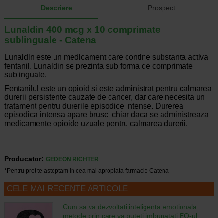
Descriere
Prospect
Lunaldin 400 mcg x 10 comprimate
sublinguale - Catena
Lunaldin este un medicament care contine substanta activa
fentanil. Lunaldin se prezinta sub forma de comprimate
sublinguale.
Fentanilul este un opioid si este administrat pentru calmarea
durerii persistente cauzate de cancer, dar care necesita un
tratament pentru durerile episodice intense. Durerea
episodica intensa apare brusc, chiar daca se administreaza
medicamente opioide uzuale pentru calmarea durerii.
Producator:
GEDEON RICHTER
*Pentru pret te asteptam in cea mai apropiata farmacie Catena
CELE MAI RECENTE ARTICOLE
Cum sa va dezvoltati inteligenta emotionala:
metode prin care va puteti imbunatati EQ-ul