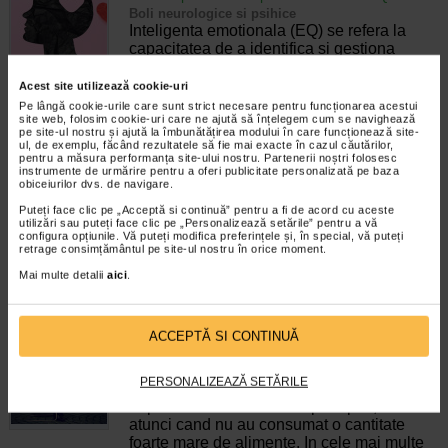
Boli neurologice si psihice
Inteligenta emotionala (EQ) se refera la
capacitatea de a identifica si gestiona
propriile emotii, precum si emotiile celorlalti.
In general, se spune ca inteligenta
Acest site utilizează cookie-uri
emotionala cuprinde cateva abilitati:…
Pe lângă cookie-urile care sunt strict necesare pentru funcționarea acestui
site web, folosim cookie-uri care ne ajută să înțelegem cum se navighează
pe site-ul nostru și ajută la îmbunătățirea modului în care funcționează site-
Timp de citire:
4 minute, 39 secunde
6 august 2026
ul, de exemplu, făcând rezultatele să fie mai exacte în cazul căutărilor,
pentru a măsura performanța site-ului nostru. Partenerii noștri folosesc
Enurezis: cauze, factori declansatori si solutii
instrumente de urmărire pentru a oferi publicitate personalizată pe baza
Sistem urinar
obiceiurilor dvs. de navigare.
Enurezisul este termenul medical pentru
Puteți face clic pe „Acceptă si continuă” pentru a fi de acord cu aceste
pierderea accidentala de urina, de obicei in
utilizări sau puteți face clic pe „Personalizează setările” pentru a vă
timpul somnului. Este o afectiune frecventa
configura opțiunile. Vă puteți modifica preferințele și, în special, vă puteți
retrage consimțământul pe site-ul nostru în orice moment.
atat in randul copiilor, cat si al adultilor.
Enurezisul este considerat…
Mai multe detalii
aici
.
Timp de citire:
4 minute, 32 secunde
28 iulie 2026
Senzatia de prea plin: cand indica o afectiune si
ACCEPTĂ SI CONTINUĂ
cum o tratati
Boli ale sistemului digestiv
PERSONALIZEAZĂ SETĂRILE
Multi oameni au experimentat macar o data
dupa masa o senzatie de prea plin, chiar si
atunci cand nu au consumat o cantitate
foarte mare de alimente. In cele mai multe