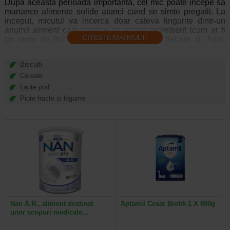
Dupa aceasta perioada importanta, cel mic poate incepe sa
manance alimente solide atunci cand se simte pregatit. La
inceput, micutul va incerca doar cateva lingurite dintr-un
anumit aliment care contine un singur ingredient (cum ar fi
CITESTE MAI MULT!
un piure de fructe, legume sau carne) in fiecare zi. Apoi,
dupa cateva luni, bebelusul va fi pregatit sa testeze mai
multe tipuri de alimente si pentru una sau doua mese pe zi.
Biscuiti
Pana la varsta de 8-12 luni, cel mic s-ar putea transforma
intr-un adevarat “gurmand” care se bucura de o multime de
Cereale
alimente moi si care doreste trei mese, plus gustari, in
Lapte praf
fiecare zi.
Piure fructe si legume
Veti gasi aici lapte praf bebelusi (in functie de varsta),
precum si alte produse destinate alimentatiei bebelusilor si
copiilor (cereale bebelusi, ceai pentru sugari, acesta din
urma numai la recomandarea medicului).
Nan A.R., aliment destinat
Aptamil Cesar Biotik 1 X 800g
unor scopuri medicale…