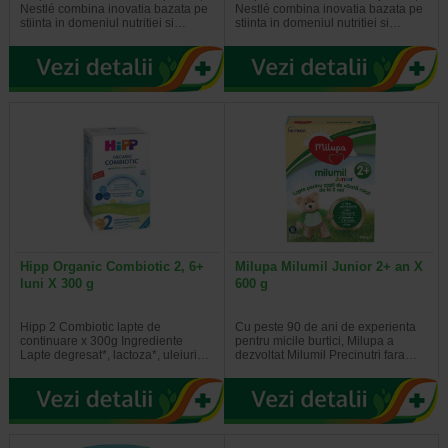
Nestlé combina inovatia bazata pe
Nestlé combina inovatia bazata pe
stiinta in domeniul nutritiei si…
stiinta in domeniul nutritiei si…
Hipp Organic Combiotic 2, 6+
Milupa Milumil Junior 2+ an X
luni X 300 g
600 g
Hipp 2 Combiotic lapte de
Cu peste 90 de ani de experienta
continuare x 300g Ingrediente
pentru micile burtici, Milupa a
Lapte degresat*, lactoza*, uleiuri…
dezvoltat Milumil Precinutri fara…