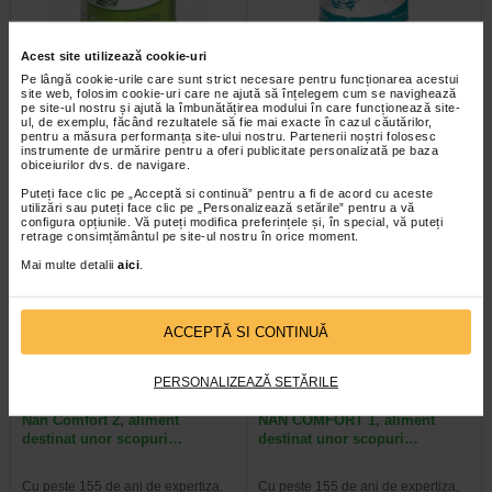
Formula de lapte praf Nan 1
Formula de lapte praf Nan 1
Acest site utilizează cookie-uri
Comfortis, 0-6 luni, 800 g…
Optipro HMO, 0–6 luni, 400 g…
Pe lângă cookie-urile care sunt strict necesare pentru funcționarea acestui
site web, folosim cookie-uri care ne ajută să înțelegem cum se navighează
pe site-ul nostru și ajută la îmbunătățirea modului în care funcționează site-
NAN® COMFORTIS® 1 este o
Cu peste 155 de ani de expertiza,
ul, de exemplu, făcând rezultatele să fie mai exacte în cazul căutărilor,
formula de lapte praf, de inceput,
Nestlé combina inovatia bazata pe
pentru a măsura performanța site-ului nostru. Partenerii noștri folosesc
instrumente de urmărire pentru a oferi publicitate personalizată pe baza
pentru sugarii sanatosi, care…
stiinta in domeniul nutritiei si…
obiceiurilor dvs. de navigare.
Puteți face clic pe „Acceptă si continuă” pentru a fi de acord cu aceste
utilizări sau puteți face clic pe „Personalizează setările” pentru a vă
configura opțiunile. Vă puteți modifica preferințele și, în special, vă puteți
retrage consimțământul pe site-ul nostru în orice moment.
Mai multe detalii
aici
.
ACCEPTĂ SI CONTINUĂ
PERSONALIZEAZĂ SETĂRILE
Nan Comfort 2, aliment
NAN COMFORT 1, aliment
destinat unor scopuri…
destinat unor scopuri…
Cu peste 155 de ani de expertiza,
Cu peste 155 de ani de expertiza,