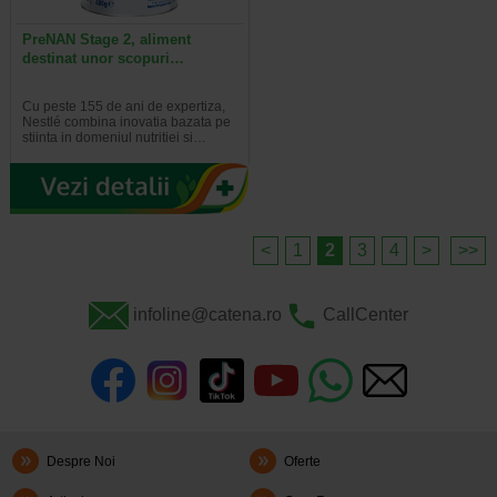
PreNAN Stage 2, aliment
destinat unor scopuri…
Cu peste 155 de ani de expertiza,
Nestlé combina inovatia bazata pe
stiinta in domeniul nutritiei si…
<
1
2
3
4
>
>>
infoline@catena.ro
CallCenter
Despre Noi
Oferte