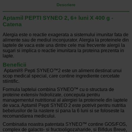
Descriere
Aptamil PEPTI SYNEO 2, 6+ luni X 400 g -
Catena
Alergia este o reactie exagerata a sistemului imunitar fata de
alimente sau de mediul inconjurator. Alergia la proteinele din
laptele de vaca este una dintre cele mai frecvente alergii la
sugari si implica o reactie imunitara la proteina prezenta in
lapte.
Beneficii
Aptamil® Pepti SYNEO™2 este un aliment destinat unui
scop medical special, care contine ingrediente cercetate
stiintific.
Formula laptelui combina SYNEO™ cu o structura de
proteine extensiv hidrolizate, conceputa pentru
managementul nutritional al alergiei la proteinele din laptele
de vaca. Aptamil Pepti SYNEO 2 este potrivit pentru nutritia
bebelusilor de la nastere si pana la 6 luni si se foloseste la
recomandarea medicului.
Combinatia noastra patentata SYNEO™ contine GOS/FOS,
complex de galacto- si fructooligozaharide, si Bifidus Breve,