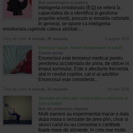
Boli neurologice si psihice
Inteligenta emotionala (EQ) se refera la
capacitatea de a identifica si gestiona
propriile emotii, precum si emotiile celorlalti.
In general, se spune ca inteligenta
emotionala cuprinde cateva abilitati:…
Timp de citire:
4 minute, 39 secunde
6 august 2026
Enurezis: cauze, factori declansatori si solutii
Sistem urinar
Enurezisul este termenul medical pentru
pierderea accidentala de urina, de obicei in
timpul somnului. Este o afectiune frecventa
atat in randul copiilor, cat si al adultilor.
Enurezisul este considerat…
Timp de citire:
4 minute, 32 secunde
28 iulie 2026
Senzatia de prea plin: cand indica o afectiune si
cum o tratati
Boli ale sistemului digestiv
Multi oameni au experimentat macar o data
dupa masa o senzatie de prea plin, chiar si
atunci cand nu au consumat o cantitate
foarte mare de alimente. In cele mai multe