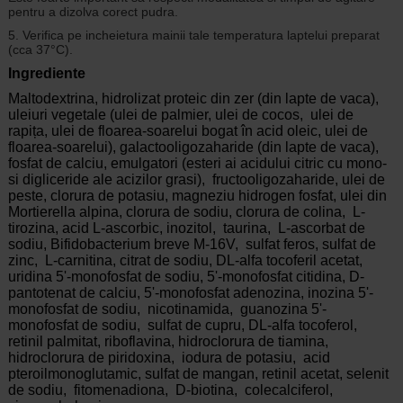
pentru a dizolva corect pudra.
5. Verifica pe incheietura mainii tale temperatura laptelui preparat
(cca 37°C).
Ingrediente
Maltodextrina, hidrolizat proteic din zer (din lapte de vaca),
uleiuri vegetale (ulei de palmier, ulei de cocos, ulei de
rapița, ulei de floarea-soarelui bogat în acid oleic, ulei de
floarea-soarelui), galactooligozaharide (din lapte de vaca),
fosfat de calciu, emulgatori (esteri ai acidului citric cu mono-
si digliceride ale acizilor grasi), fructooligozaharide, ulei de
peste, clorura de potasiu, magneziu hidrogen fosfat, ulei din
Mortierella alpina, clorura de sodiu, clorura de colina, L-
tirozina, acid L-ascorbic, inozitol, taurina, L-ascorbat de
sodiu, Bifidobacterium breve M-16V, sulfat feros, sulfat de
zinc, L-carnitina, citrat de sodiu, DL-alfa tocoferil acetat,
uridina 5'-monofosfat de sodiu, 5'-monofosfat citidina, D-
pantotenat de calciu, 5'-monofosfat adenozina, inozina 5'-
monofosfat de sodiu, nicotinamida, guanozina 5'-
monofosfat de sodiu, sulfat de cupru, DL-alfa tocoferol,
retinil palmitat, riboflavina, hidroclorura de tiamina,
hidroclorura de piridoxina, iodura de potasiu, acid
pteroilmonoglutamic, sulfat de mangan, retinil acetat, selenit
de sodiu, fitomenadiona, D-biotina, colecalciferol,