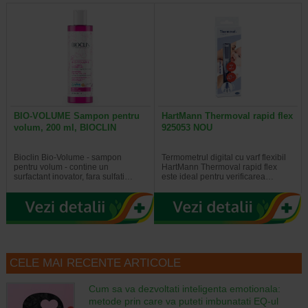
BIO-VOLUME Sampon pentru
HartMann Thermoval rapid flex
volum, 200 ml, BIOCLIN
925053 NOU
Bioclin Bio-Volume - sampon
Termometrul digital cu varf flexibil
pentru volum - contine un
HartMann Thermoval rapid flex
surfactant inovator, fara sulfati…
este ideal pentru verificarea…
CELE MAI RECENTE ARTICOLE
Cum sa va dezvoltati inteligenta emotionala:
metode prin care va puteti imbunatati EQ-ul