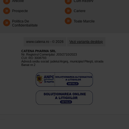
Articole
Cum Rezerv
Prospecte
Cariere
Politica De
Toate Marcile
Confidentialitate
www.catena.ro - © 2026
Vezi varianta desktop
CATENA PHARMA SRL
Nr. Registrul Comerţului: J03/2710/2023
CUI: RO 3008793
Adresă sediu social: judetul Argeş, municipiul Piteşti, strada
Banat nr.2