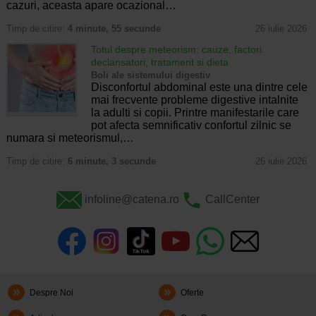
cazuri, aceasta apare ocazional…
Timp de citire:
4 minute, 55 secunde
26 iulie 2026
Totul despre meteorism: cauze, factori
declansatori, tratament si dieta
Boli ale sistemului digestiv
Disconfortul abdominal este una dintre cele
mai frecvente probleme digestive intalnite
la adulti si copii. Printre manifestarile care
pot afecta semnificativ confortul zilnic se
numara si meteorismul,…
Timp de citire:
6 minute, 3 secunde
26 iulie 2026
infoline@catena.ro
CallCenter
Despre Noi
Oferte