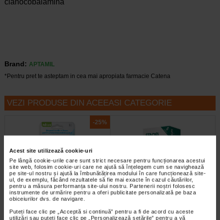
cianocobalamina
Brand:
APTAMIL
*Pentru pret te asteptam in cea mai apropiata farmacie Catena
VEZI PRODUSE DIN ACEEASI CATEGORIE
-25%
Acest site utilizează cookie-uri
Pe lângă cookie-urile care sunt strict necesare pentru funcționarea acestui
site web, folosim cookie-uri care ne ajută să înțelegem cum se navighează
pe site-ul nostru și ajută la îmbunătățirea modului în care funcționează site-
ul, de exemplu, făcând rezultatele să fie mai exacte în cazul căutărilor,
pentru a măsura performanța site-ului nostru. Partenerii noștri folosesc
instrumente de urmărire pentru a oferi publicitate personalizată pe baza
Adora Dispozitiv din silicon
Tensiometru digital Sendo
obiceiurilor dvs. de navigare.
pentru hranirea bebelusului
Advance 3
Puteți face clic pe „Acceptă si continuă” pentru a fi de acord cu aceste
utilizări sau puteți face clic pe „Personalizează setările” pentru a vă