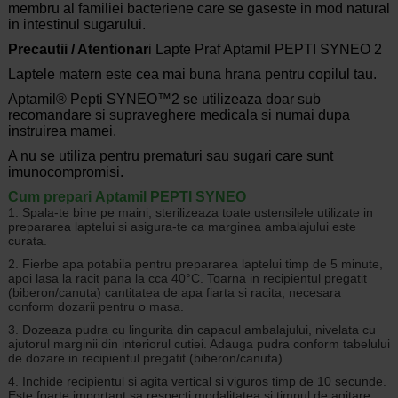
membru al familiei bacteriene care se gaseste in mod natural
in intestinul sugarului.
Precautii / Atentionar
i Lapte Praf Aptamil PEPTI SYNEO 2
Laptele matern este cea mai buna hrana pentru copilul tau.
Aptamil® Pepti SYNEO™2 se utilizeaza doar sub
recomandare si supraveghere medicala si numai dupa
instruirea mamei.
A nu se utiliza pentru prematuri sau sugari care sunt
imunocompromisi.
Cum prepari Aptamil PEPTI SYNEO
1. Spala-te bine pe maini, sterilizeaza toate ustensilele utilizate in
prepararea laptelui si asigura-te ca marginea ambalajului este
curata.
2. Fierbe apa potabila pentru prepararea laptelui timp de 5 minute,
apoi lasa la racit pana la cca 40°C. Toarna in recipientul pregatit
(biberon/canuta) cantitatea de apa fiarta si racita, necesara
conform dozarii pentru o masa.
3. Dozeaza pudra cu lingurita din capacul ambalajului, nivelata cu
ajutorul marginii din interiorul cutiei. Adauga pudra conform tabelului
de dozare in recipientul pregatit (biberon/canuta).
4. Inchide recipientul si agita vertical si viguros timp de 10 secunde.
Este foarte important sa respecti modalitatea si timpul de agitare