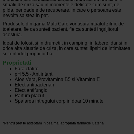
situatii de criza sau in momentele delicate cum sunt, de
pilda, perioadele de recuperare, in care o persoana este
nevoita sa stea in pat.
Produsele din gama Multi Care vor usura ritualul zilnic de
toaletare, fie ca sunteti pacient, fie ca sunteti ingrijitorul
acestuia.
Ideal de folosit si in drumetii, in camping, in tabere, dar si in
orice alta situatie de criza, in care sunteti lipsiti de intimitatea
si confortul propriilor bai.
Proprietati
Fara clatire
pH 5.5 - Antiiritant
Aloe Vera, Provitamina B5 si Vitamina E
Efect antibacterian
Efect antifungic
Parfum placut
Spalarea intregului corp in doar 10 minute
*Pentru pret te asteptam in cea mai apropiata farmacie Catena