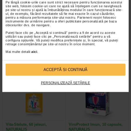
Pe lângă cookie-urile care sunt strict necesare pentru funcționarea acestui
site web, folosim cookie-uri care ne ajută să înțelegem cum se navighează
pe site-ul nostru și ajută la îmbunătățirea modului în care funcționează site-
ul, de exemplu, făcând rezultatele să fie mai exacte în cazul căutărilor,
pentru a măsura performanța site-ului nostru. Partenerii noștri folosesc
instrumente de urmărire pentru a oferi publicitate personalizată pe baza
obiceiurilor dvs. de navigare.
HartMann Thermoval
Hartmann Veroval Tensiometru
termometru digital standard
incheietura
Puteți face clic pe „Acceptă si continuă” pentru a fi de acord cu aceste
utilizări sau puteți face clic pe „Personalizează setările” pentru a vă
configura opțiunile. Vă puteți modifica preferințele și, în special, vă puteți
retrage consimțământul pe site-ul nostru în orice moment.
Indicatii HartMann Thermoval
Tensiometru de incheietura pentru
termometru digital standard: Afisaj
o masurare exacta si confortabila.
Mai multe detalii
aici
.
in grade Celsius Semnalul…
Beneficii: Ecran generos pentru…
ACCEPTĂ SI CONTINUĂ
PERSONALIZEAZĂ SETĂRILE
Vita-Stelute, 60 jeleuri,
ViroProtect Imun, 10 capsule,
NATURALIS
NATURALIS