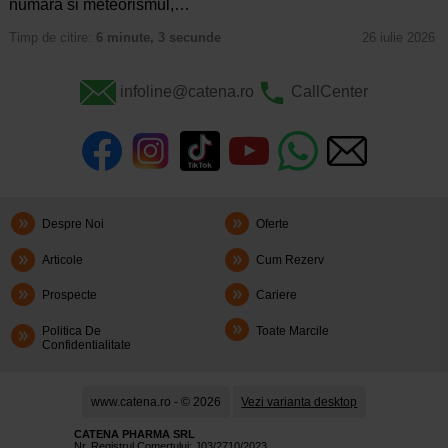
numara si meteorismul,…
Timp de citire:
6 minute, 3 secunde
26 iulie 2026
infoline@catena.ro
CallCenter
Despre Noi
Oferte
Articole
Cum Rezerv
Prospecte
Cariere
Politica De
Toate Marcile
Confidentialitate
www.catena.ro - © 2026
Vezi varianta desktop
CATENA PHARMA SRL
Nr. Registrul Comerţului: J03/2710/2023