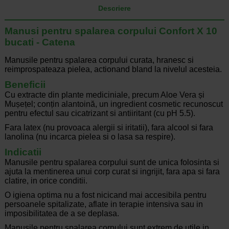
Descriere
Manusi pentru spalarea corpului Confort X 10
bucati - Catena
Manusile pentru spalarea corpului curata, hranesc si
reimprospateaza pielea, actionand bland la nivelul acesteia.
Beneficii
Cu extracte din plante mediciniale, precum Aloe Vera și
Mușețel; conțin alantoină, un ingredient cosmetic recunoscut
pentru efectul sau cicatrizant si antiiritant (cu pH 5.5).
Fara latex (nu provoaca alergii si iritatii), fara alcool si fara
lanolina (nu incarca pielea si o lasa sa respire).
Indicatii
Manusile pentru spalarea corpului sunt de unica folosinta si
ajuta la mentinerea unui corp curat si ingrijit, fara apa si fara
clatire, in orice conditii.
O igiena optima nu a fost nicicand mai accesibila pentru
persoanele spitalizate, aflate in terapie intensiva sau in
imposibilitatea de a se deplasa.
Manusile pentru spalarea corpului sunt extrem de utile in