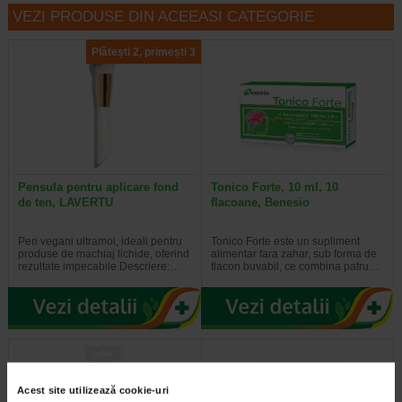
VEZI PRODUSE DIN ACEEASI CATEGORIE
Plătești 2, primești 3
Pensula pentru aplicare fond
Tonico Forte, 10 ml, 10
de ten, LAVERTU
flacoane, Benesio
Peri vegani ultramoi, ideali pentru
Tonico Forte este un supliment
produse de machiaj lichide, oferind
alimentar fara zahar, sub forma de
rezultate impecabile Descriere:…
flacon buvabil, ce combina patru…
Acest site utilizează cookie-uri