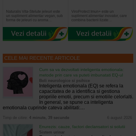
Naturalis Vita-Stelute jeleuri este
ViroProtect Imun+ este un
un supliment alimentar vegan, sub
supliment alimentar inovator, care
forma de jeleuri cu aroma…
combina bacterii lizate…
CELE MAI RECENTE ARTICOLE
Cum sa va dezvoltati inteligenta emotionala:
metode prin care va puteti imbunatati EQ-ul
Boli neurologice si psihice
Inteligenta emotionala (EQ) se refera la
capacitatea de a identifica si gestiona
propriile emotii, precum si emotiile celorlalti.
In general, se spune ca inteligenta
emotionala cuprinde cateva abilitati:…
Timp de citire:
4 minute, 39 secunde
6 august 2026
Enurezis: cauze, factori declansatori si solutii
Sistem urinar