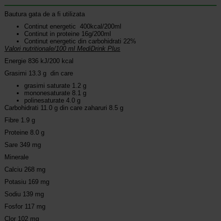
Bautura gata de a fi utilizata
Continut energetic 400kcal/200ml
Continut in proteine 16g/200ml
Continut energetic din carbohidrati 22%
Valori nutritionale/100 ml MediDrink Plus
Energie 836 kJ/200 kcal
Grasimi 13.3 g din care
grasimi saturate 1.2 g
mononesaturate 8.1 g
polinesaturate 4.0 g
Carbohidrati 11.0 g din care zaharuri 8.5 g
Fibre 1.9 g
Proteine 8.0 g
Sare 349 mg
Minerale
Calciu 268 mg
Potasiu 169 mg
Sodiu 139 mg
Fosfor 117 mg
Clor 102 mg