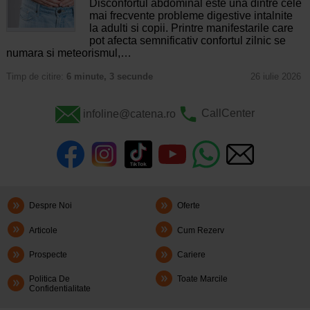
Disconfortul abdominal este una dintre cele
mai frecvente probleme digestive intalnite
la adulti si copii. Printre manifestarile care
pot afecta semnificativ confortul zilnic se
numara si meteorismul,…
Timp de citire:
6 minute, 3 secunde
26 iulie 2026
infoline@catena.ro
CallCenter
Despre Noi
Oferte
Articole
Cum Rezerv
Prospecte
Cariere
Politica De
Toate Marcile
Confidentialitate