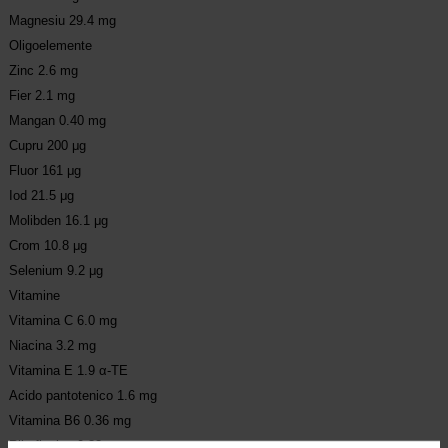
Magnesiu 29.4 mg
Oligoelemente
Zinc 2.6 mg
Fier 2.1 mg
Mangan 0.40 mg
Cupru 200 μg
Fluor 161 μg
Iod 21.5 μg
Molibden 16.1 μg
Crom 10.8 μg
Selenium 9.2 μg
Vitamine
Vitamina C 6.0 mg
Niacina 3.2 mg
Vitamina E 1.9 α-TE
Acido pantotenico 1.6 mg
Vitamina B6 0.36 mg
Riboflavina 0.33 mg