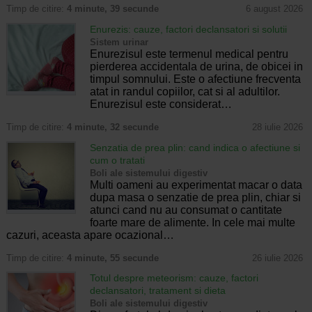
Timp de citire:
4 minute, 39 secunde
6 august 2026
Enurezis: cauze, factori declansatori si solutii
Sistem urinar
Enurezisul este termenul medical pentru
pierderea accidentala de urina, de obicei in
timpul somnului. Este o afectiune frecventa
atat in randul copiilor, cat si al adultilor.
Enurezisul este considerat…
Timp de citire:
4 minute, 32 secunde
28 iulie 2026
Senzatia de prea plin: cand indica o afectiune si
cum o tratati
Boli ale sistemului digestiv
Multi oameni au experimentat macar o data
dupa masa o senzatie de prea plin, chiar si
atunci cand nu au consumat o cantitate
foarte mare de alimente. In cele mai multe
cazuri, aceasta apare ocazional…
Timp de citire:
4 minute, 55 secunde
26 iulie 2026
Totul despre meteorism: cauze, factori
declansatori, tratament si dieta
Boli ale sistemului digestiv