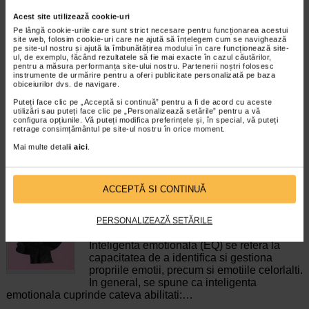
Tiamina 0.29 mg
Acest site utilizează cookie-uri
Pe lângă cookie-urile care sunt strict necesare pentru funcționarea acestui
Vitamina A 115 μg RE
site web, folosim cookie-uri care ne ajută să înțelegem cum se navighează
pe site-ul nostru și ajută la îmbunătățirea modului în care funcționează site-
Acid folic 60.2 μg
ul, de exemplu, făcând rezultatele să fie mai exacte în cazul căutărilor,
Vitamina K 25.6 μg
pentru a măsura performanța site-ului nostru. Partenerii noștri folosesc
instrumente de urmărire pentru a oferi publicitate personalizată pe baza
Biotina 8.1 μg
obiceiurilor dvs. de navigare.
Vitamina D 1.1 μg
Puteți face clic pe „Acceptă si continuă” pentru a fi de acord cu aceste
utilizări sau puteți face clic pe „Personalizează setările” pentru a vă
Vitamina B12 0.32 μg
configura opțiunile. Vă puteți modifica preferințele și, în special, vă puteți
retrage consimțământul pe site-ul nostru în orice moment.
Producator:
TORUS PHARMA COMPANY
Mai multe detalii
aici
.
*Pentru pret te asteptam in cea mai apropiata farmacie Catena
CELE MAI RECENTE ARTICOLE
ACCEPTĂ SI CONTINUĂ
Cum sa va dezvoltati inteligenta emotionala:
metode prin care va puteti imbunatati EQ-ul
PERSONALIZEAZĂ SETĂRILE
Boli neurologice si psihice
Inteligenta emotionala (EQ) se refera la
capacitatea de a identifica si gestiona
propriile emotii, precum si emotiile celorlalti.
In general, se spune ca inteligenta
emotionala cuprinde cateva abilitati:…