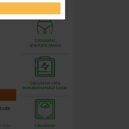
ovulatie
Calculator
greutate ideala
Calculator rata
metabolismului bazal
etode
Calculator
t 2026