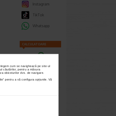
Instagram
TikTok
Whatsapp
CALCULATOARE
nțelegem cum se navighează pe site-ul
ul căutărilor, pentru a măsura
za obiceiurilor dvs. de navigare.
Calculator
ile” pentru a vă configura opțiunile. Vă
sarcina
Calculator