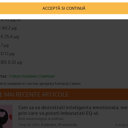
ina 0.33 mg
ACCEPTĂ SI CONTINUĂ
 0.29 mg
 A 115 μg RE
ic 60.2 μg
 K 25.6 μg
.1 μg
 D 1.1 μg
 B12 0.32 μg
tor:
TORUS PHARMA COMPANY
et te asteptam in cea mai apropiata farmacie Catena
E MAI RECENTE ARTICOLE
Cum sa va dezvoltati inteligenta emotionala: m
prin care va puteti imbunatati EQ-ul
Boli neurologice si psihice
Timp de citire:
4 minute, 39 secunde
6 augus