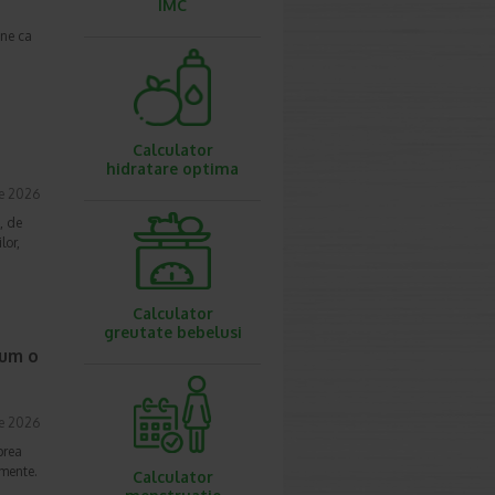
IMC
une ca
Calculator
hidratare optima
ie 2026
, de
lor,
Calculator
greutate bebelusi
cum o
ie 2026
prea
imente.
Calculator