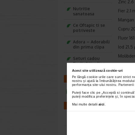
Zinc 2.6
Nutritie
Fier 2.1 
sanatoasa
Mangan 
Ce Oftapic ti se
Cupru 2
potriveste
Fluor 16
Adora – Adorabili
din prima clipa
Iod 21.5
Molibden
Seturi cadou
Baylis&Harding
Crom 10
Acest site utilizează cookie-uri
Seleniu
Pe lângă cookie-urile care sunt strict 
CONTACT
nostru și ajută la îmbunătățirea modului
Vitamine
performanța site-ului nostru. Partenerii
infoline@catena.ro
Vitamina
Puteți face clic pe „Acceptă si continuă”
puteți modifica preferințele și, în spec
Niacina 
Mai multe detalii
aici
.
FARMACII
Vitamina
Acido pa
Farmacii NON-STOP
Vitamin
Farmacii FIV