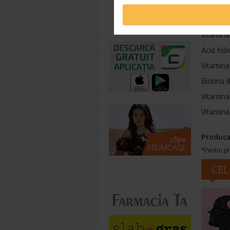
Riboflav
Toate farmaciile
Tiamina
Vitamina
Acid fol
Vitamina
Biotina 8
Vitamina
Vitamina
Produca
*Pentru pr
CEL