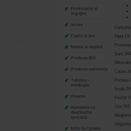
Frumusete si
ingrijire
Acnee
Carbohidr
Cuplu si sex
Fibre 1.9
Proteine
Mama si copilul
Sare 34
Produse BIO
Minerale
Produse naturiste
Calciu 
Tehnico -
Potasiu
medicale
Sodiu 1
Diverse
Fosfor 1
Clor 102
Alimente cu
destinatie
Magnesi
speciala
Oligoel
NOU la Catena