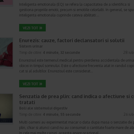
Inteligenta emotionala (EQ) se refera la capacitatea de a identifica si
gestiona propriile emotii, precum si emotiile celorlalti. In general, se sp
inteligenta emotionala cuprinde cateva abilitati:…
Enurezis: cauze, factori declansatori si solutii
Sistem urinar
Timp de citire:
4 minute, 32 secunde
28 iul
Enurezisul este termenul medical pentru pierderea accidentala de urina
obicei in timpul somnului. Este o afectiune frecventa atat in randul copii
cat si al adultilor. Enurezisul este considerat…
Senzatia de prea plin: cand indica o afectiune si 
tratati
Boli ale sistemului digestiv
Timp de citire:
4 minute, 55 secunde
26 iul
Multi oameni au experimentat macar o data dupa masa o senzatie de 
plin, chiar si atunci cand nu au consumat o cantitate foarte mare de al
In cele mai multe cazuri, aceasta apare ocazional…