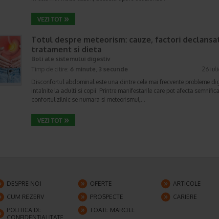
Totul despre meteorism: cauze, factori declansat
tratament si dieta
Boli ale sistemului digestiv
Timp de citire:
6 minute, 3 secunde
26 iul
Disconfortul abdominal este una dintre cele mai frecvente probleme di
intalnite la adulti si copii. Printre manifestarile care pot afecta semnifica
confortul zilnic se numara si meteorismul,…
DESPRE NOI
OFERTE
ARTICOLE
CUM REZERV
PROSPECTE
CARIERE
POLITICA DE
TOATE MARCILE
CONFIDENTIALITATE