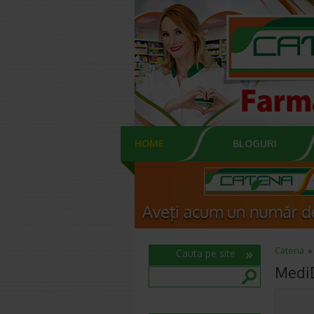
HOME
BLOGURI
Catena
Cauta pe site
MediD