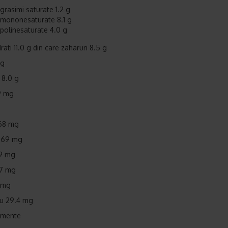
grasimi saturate 1.2 g
mononesaturate 8.1 g
polinesaturate 4.0 g
ati 11.0 g din care zaharuri 8.5 g
 g
 8.0 g
9 mg
268 mg
 169 mg
39 mg
17 mg
 mg
u 29.4 mg
emente