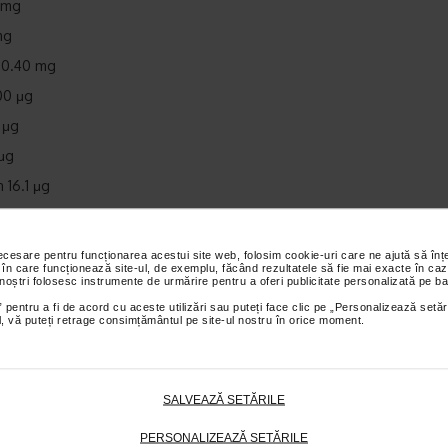
 mg
mg
0.40 mg
00 μg
1 μg
 μg
 16.1 μg
.8 μg
m 9.2 μg
necesare pentru funcționarea acestui site web, folosim cookie-uri care ne ajută să î
 în care funcționează site-ul, de exemplu, făcând rezultatele să fie mai exacte în caz
 noștri folosesc instrumente de urmărire pentru a oferi publicitate personalizată pe ba
 C 6.0 mg
 pentru a fi de acord cu aceste utilizări sau puteți face clic pe „Personalizează setăr
ial, vă puteți retrage consimțământul pe site-ul nostru în orice moment.
3.2 mg
 E 1.9 α-TE
ntotenico 1.6 mg
SALVEAZĂ SETĂRILE
a B6 0.36 mg
PERSONALIZEAZĂ SETĂRILE