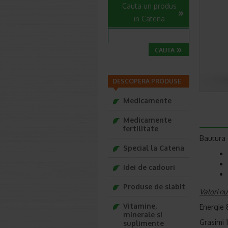
Cauta un produs
in Catena
DESCOPERA PRODUSE
Medicamente
Medicamente
fertilitate
Bautura g
Special la Catena
Idei de cadouri
Produse de slabit
Valori nu
Vitamine,
Energie 
minerale si
Grasimi 
suplimente