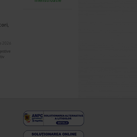
menstruatie
ori,
ie 2026
gestive
tiv