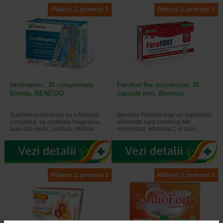
Plătești 2, primești 3
Plătești 2, primești 3
Uridinamic, 30 comprimate
Ferofort fier micronizat, 30
filmate, BENESIO
capsule moi, Benesio
Supliment alimentar cu o formula
Benesio Ferofort este un supliment
complexa, ce combina magneziu,
alimentar care combina fier
acid alfa-lipoic, uridina, citidina…
micronizat, vitamina C si acid…
Plătești 2, primești 3
Plătești 2, primești 3