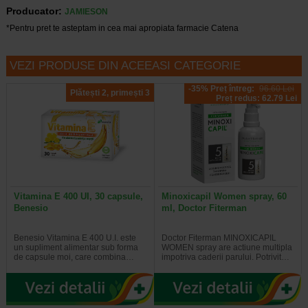
Producator:
JAMIESON
*Pentru pret te asteptam in cea mai apropiata farmacie Catena
VEZI PRODUSE DIN ACEEASI CATEGORIE
-35% Preț întreg:
96.60 Lei
Plătești 2, primești 3
Preț redus: 62.79 Lei
Vitamina E 400 UI, 30 capsule,
Minoxicapil Women spray, 60
Benesio
ml, Doctor Fiterman
Benesio Vitamina E 400 U.I. este
Doctor Fiterman MINOXICAPIL
un supliment alimentar sub forma
WOMEN spray are actiune multipla
de capsule moi, care combina…
impotriva caderii parului. Potrivit…