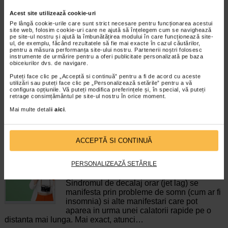
Acest site utilizează cookie-uri
Pe lângă cookie-urile care sunt strict necesare pentru funcționarea acestui
ImunoSuport 1000, 30
Cardioforte, 20 comprimate
site web, folosim cookie-uri care ne ajută să înțelegem cum se navighează
comprimate, NATURALIS
filmate, NATURALIS
pe site-ul nostru și ajută la îmbunătățirea modului în care funcționează site-
ul, de exemplu, făcând rezultatele să fie mai exacte în cazul căutărilor,
pentru a măsura performanța site-ului nostru. Partenerii noștri folosesc
instrumente de urmărire pentru a oferi publicitate personalizată pe baza
Vitaminele C, D3 si zincul
CardioForte de la Naturalis este un
obiceiurilor dvs. de navigare.
contribuie la functionarea normala
supliment alimentar ce contine o
a sistemului imunitar…
combinatie functionala de…
Puteți face clic pe „Acceptă si continuă” pentru a fi de acord cu aceste
utilizări sau puteți face clic pe „Personalizează setările” pentru a vă
configura opțiunile. Vă puteți modifica preferințele și, în special, vă puteți
retrage consimțământul pe site-ul nostru în orice moment.
Mai multe detalii
aici
.
ARTICOLE RECOMANDATE
ACCEPTĂ SI CONTINUĂ
Jet lag: cum sa faceti fata sindromului de decalaj
PERSONALIZEAZĂ SETĂRILE
orar cand calatoriti?
Boli neurologice si psihice
Sindromul de decalaj orar (jet lag) se
manifesta prin probleme de somn (cum ar fi
insomnia) si alte manifestari care pot
aparea in urma unei calatorii rapide pe o
distanta mai lunga. Mai exact, atunci…