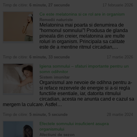
Timp de citire:
6 minute, 27 secunde
17 februarie 2026
Ce este melatonina si ce rol are in organism
Remedii naturiste
Melatonina mai poarta si denumirea de
“hormonul somnului”! Produsa de glanda
pineala din creier, melatonina are multe
roluri in organism. Principala sa calitate
este de a mentine ritmul circadian,…
Timp de citire:
6 minute, 33 secunde
17 martie 2026
Igiena somnului – sfaturi importante pentru un
somn odihnitor
Sistem imunitar
Organismul are nevoie de odihna pentru a-
si reface rezervele de energie si a-si regla
functiile esentiale, iar, datorita ritmului
circadian, acesta ne anunta cand e cazul sa
mergem la culcare. Astfel…
Timp de citire:
5 minute, 5 secunde
28 martie 2024
Efectele somnului insuficient asupra
organismului
Afectiuni de sezon