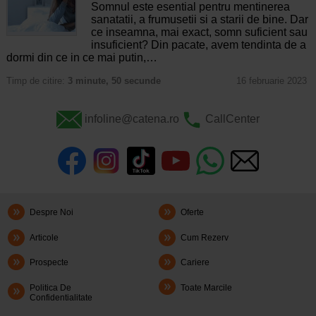
Somnul este esential pentru mentinerea
sanatatii, a frumusetii si a starii de bine. Dar
ce inseamna, mai exact, somn suficient sau
insuficient? Din pacate, avem tendinta de a
dormi din ce in ce mai putin,…
Timp de citire:
3 minute, 50 secunde
16 februarie 2023
infoline@catena.ro
CallCenter
Despre Noi
Oferte
Articole
Cum Rezerv
Prospecte
Cariere
Politica De
Toate Marcile
Confidentialitate