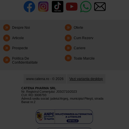
Despre Noi
Oferte
Articole
Cum Rezerv
Prospecte
Cariere
Politica De
Toate Marcile
Confidentialitate
www.catena.ro - © 2026
Vezi varianta desktop
CATENA PHARMA SRL
Nr. Registrul Comerţului: J03/2710/2023
CUI: RO 3008793
Adresă sediu social: judetul Argeş, municipiul Piteşti, strada
Banat nr.2