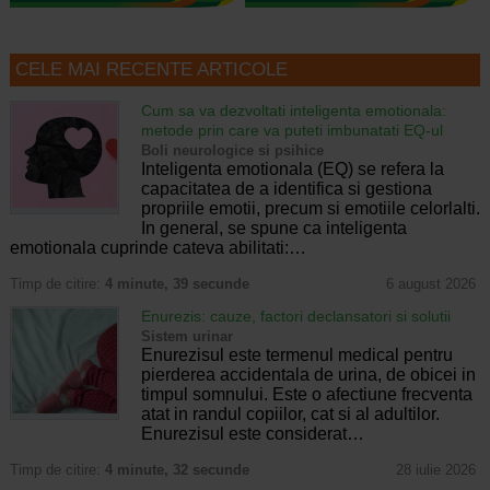
CELE MAI RECENTE ARTICOLE
Cum sa va dezvoltati inteligenta emotionala:
metode prin care va puteti imbunatati EQ-ul
Boli neurologice si psihice
Inteligenta emotionala (EQ) se refera la
capacitatea de a identifica si gestiona
propriile emotii, precum si emotiile celorlalti.
In general, se spune ca inteligenta
emotionala cuprinde cateva abilitati:…
Timp de citire:
4 minute, 39 secunde
6 august 2026
Enurezis: cauze, factori declansatori si solutii
Sistem urinar
Enurezisul este termenul medical pentru
pierderea accidentala de urina, de obicei in
timpul somnului. Este o afectiune frecventa
atat in randul copiilor, cat si al adultilor.
Enurezisul este considerat…
Timp de citire:
4 minute, 32 secunde
28 iulie 2026