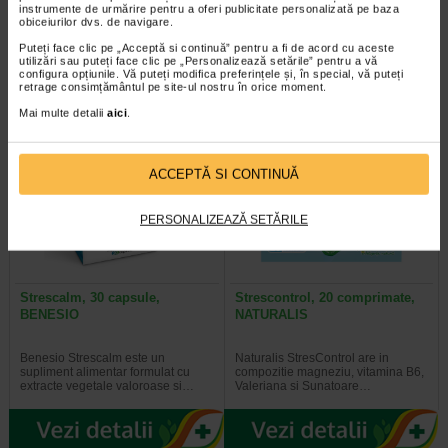
instrumente de urmărire pentru a oferi publicitate personalizată pe baza
obiceiurilor dvs. de navigare.
Naturalis SomnControl spray bucal
Neuroalfa este un supliment
este un supliment alimentar sub
alimentar complex, formulat cu un
Puteți face clic pe „Acceptă si continuă” pentru a fi de acord cu aceste
forma lichida, cu aroma de…
spectru larg de vitamine din…
utilizări sau puteți face clic pe „Personalizează setările” pentru a vă
configura opțiunile. Vă puteți modifica preferințele și, în special, vă puteți
retrage consimțământul pe site-ul nostru în orice moment.
Mai multe detalii
aici
.
Plătești 2, primești 3
Plătești 2, primești 3
ACCEPTĂ SI CONTINUĂ
PERSONALIZEAZĂ SETĂRILE
Strescalm, 30 capsule,
Strescontrol, 20 comprimate,
BENESIO
NATURALIS
Benesio Strescalm este un
Naturalis StresControl are in
supliment alimentar formulat cu
compozitie magneziu, vitamina B6,
extracte vegetale valoroase si…
Valeriana si Sunatoare…