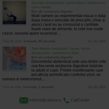
Senzatia de prea plin: cand indica o afectiune si
cum o tratati
Boli ale sistemului digestiv
Multi oameni au experimentat macar o data
dupa masa o senzatie de prea plin, chiar si
atunci cand nu au consumat o cantitate
foarte mare de alimente. In cele mai multe
cazuri, aceasta apare ocazional…
Timp de citire:
4 minute, 55 secunde
26 iulie 2026
Totul despre meteorism: cauze, factori
declansatori, tratament si dieta
Boli ale sistemului digestiv
Disconfortul abdominal este una dintre cele
mai frecvente probleme digestive intalnite
la adulti si copii. Printre manifestarile care
pot afecta semnificativ confortul zilnic se
numara si meteorismul,…
Timp de citire:
6 minute, 3 secunde
26 iulie 2026
infoline@catena.ro
CallCenter