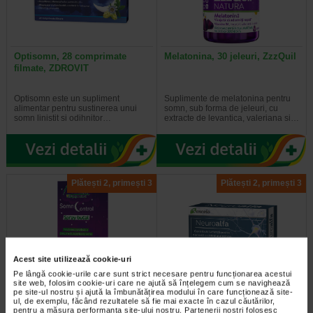
Optisomn, 28 comprimate
Melatonina, 30 jeleuri, ZzzQuil
filmate, ZDROVIT
Optisomn este un supliment
Suplimente de melatonina pentru
alimentar pentru sustinerea unui
somn, sub forma de jeleuri, cu
somn linistit si odihnitor…
extracte de levantica, valeriana si…
Plătești 2, primești 3
Plătești 2, primești 3
Acest site utilizează cookie-uri
Pe lângă cookie-urile care sunt strict necesare pentru funcționarea acestui
site web, folosim cookie-uri care ne ajută să înțelegem cum se navighează
SomnControl spray bucal, 30
Neuroalfa, 20 capsule moi,
pe site-ul nostru și ajută la îmbunătățirea modului în care funcționează site-
ml, NATURALIS
BENESIO
ul, de exemplu, făcând rezultatele să fie mai exacte în cazul căutărilor,
pentru a măsura performanța site-ului nostru. Partenerii noștri folosesc