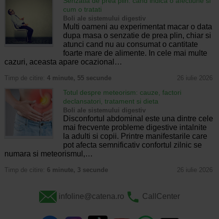
Senzatia de prea plin: cand indica o afectiune si
cum o tratati
Boli ale sistemului digestiv
Multi oameni au experimentat macar o data
dupa masa o senzatie de prea plin, chiar si
atunci cand nu au consumat o cantitate
foarte mare de alimente. In cele mai multe
cazuri, aceasta apare ocazional…
Timp de citire:
4 minute, 55 secunde
26 iulie 2026
Totul despre meteorism: cauze, factori
declansatori, tratament si dieta
Boli ale sistemului digestiv
Disconfortul abdominal este una dintre cele
mai frecvente probleme digestive intalnite
la adulti si copii. Printre manifestarile care
pot afecta semnificativ confortul zilnic se
numara si meteorismul,…
Timp de citire:
6 minute, 3 secunde
26 iulie 2026
infoline@catena.ro
CallCenter