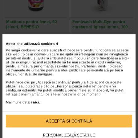
Maxitonic pentru femei, 60
Femiwash Multi-Gyn pentru
jeleuri, BENESIO
curatare si igiena intima, 100…
Benesio MaxiTonic jeleuri pentru
Multi-Gyn FemiWash este o spuma
Acest site utilizează cookie-uri
femei este un supliment alimentar
concentrata pentru igiena intima,
sub forma de jeleuri cu aroma…
ce previne disconfortul vaginal…
Pe lângă cookie-urile care sunt strict necesare pentru funcționarea acestui
site web, folosim cookie-uri care ne ajută să înțelegem cum se navighează
pe site-ul nostru și ajută la îmbunătățirea modului în care funcționează site-
ul, de exemplu, făcând rezultatele să fie mai exacte în cazul căutărilor,
pentru a măsura performanța site-ului nostru. Partenerii noștri folosesc
instrumente de urmărire pentru a oferi publicitate personalizată pe baza
obiceiurilor dvs. de navigare.
Puteți face clic pe „Acceptă si continuă” pentru a fi de acord cu aceste
utilizări sau puteți face clic pe „Personalizează setările” pentru a vă
configura opțiunile. Vă puteți modifica preferințele și, în special, vă puteți
retrage consimțământul pe site-ul nostru în orice moment.
Mai multe detalii
aici
.
ACCEPTĂ SI CONTINUĂ
ImunoSuport Manuka, 10
BIO-VOLUME Sampon pentru
comprimate efervescente…
volum, 200 ml, BIOCLIN
PERSONALIZEAZĂ SETĂRILE