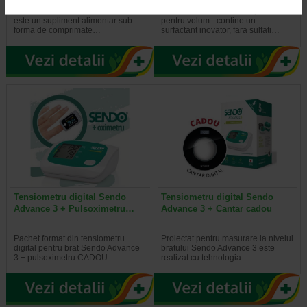
Naturalis ImunoSuport Manuka
Bioclin Bio-Volume - sampon
este un supliment alimentar sub
pentru volum - contine un
forma de comprimate…
surfactant inovator, fara sulfati…
Tensiometru digital Sendo
Tensiometru digital Sendo
Advance 3 + Pulsoximetru…
Advance 3 + Cantar cadou
Pachet format din tensiometru
Proiectat pentru masurare la nivelul
digital pentru brat Sendo Advance
bratului Sendo Advance 3 este
3 + pulsoximetru CADOU…
realizat cu tehnologia…