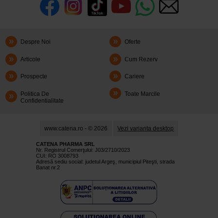
Despre Noi
Oferte
Articole
Cum Rezerv
Prospecte
Cariere
Politica De
Toate Marcile
Confidentialitate
www.catena.ro - © 2026
Vezi varianta desktop
CATENA PHARMA SRL
Nr. Registrul Comerţului: J03/2710/2023
CUI: RO 3008793
Adresă sediu social: judetul Argeş, municipiul Piteşti, strada
Banat nr.2