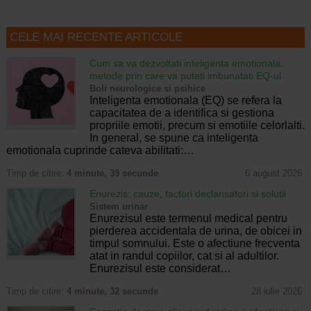
CELE MAI RECENTE ARTICOLE
Cum sa va dezvoltati inteligenta emotionala:
metode prin care va puteti imbunatati EQ-ul
Boli neurologice si psihice
Inteligenta emotionala (EQ) se refera la
capacitatea de a identifica si gestiona
propriile emotii, precum si emotiile celorlalti.
In general, se spune ca inteligenta
emotionala cuprinde cateva abilitati:…
Timp de citire:
4 minute, 39 secunde
6 august 2026
Enurezis: cauze, factori declansatori si solutii
Sistem urinar
Enurezisul este termenul medical pentru
pierderea accidentala de urina, de obicei in
timpul somnului. Este o afectiune frecventa
atat in randul copiilor, cat si al adultilor.
Enurezisul este considerat…
Timp de citire:
4 minute, 32 secunde
28 iulie 2026