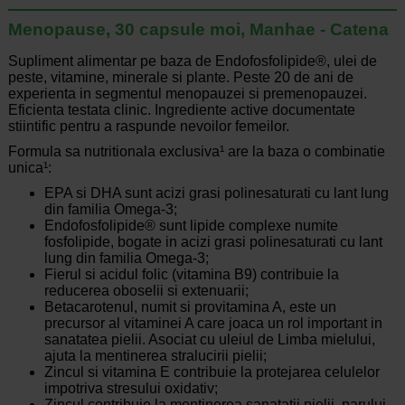
Menopause, 30 capsule moi, Manhae - Catena
Supliment alimentar pe baza de Endofosfolipide®, ulei de
peste, vitamine, minerale si plante. Peste 20 de ani de
experienta in segmentul menopauzei si premenopauzei.
Eficienta testata clinic. Ingrediente active documentate
stiintific pentru a raspunde nevoilor femeilor.
Formula sa nutritionala exclusiva¹ are la baza o combinatie
unica¹:
EPA si DHA sunt acizi grasi polinesaturati cu lant lung
din familia Omega-3;
Endofosfolipide® sunt lipide complexe numite
fosfolipide, bogate in acizi grasi polinesaturati cu lant
lung din familia Omega-3;
Fierul si acidul folic (vitamina B9) contribuie la
reducerea oboselii si extenuarii;
Betacarotenul, numit si provitamina A, este un
precursor al vitaminei A care joaca un rol important in
sanatatea pielii. Asociat cu uleiul de Limba mielului,
ajuta la mentinerea stralucirii pielii;
Zincul si vitamina E contribuie la protejarea celulelor
impotriva stresului oxidativ;
Zincul contribuie la mentinerea sanatatii pielii, parului