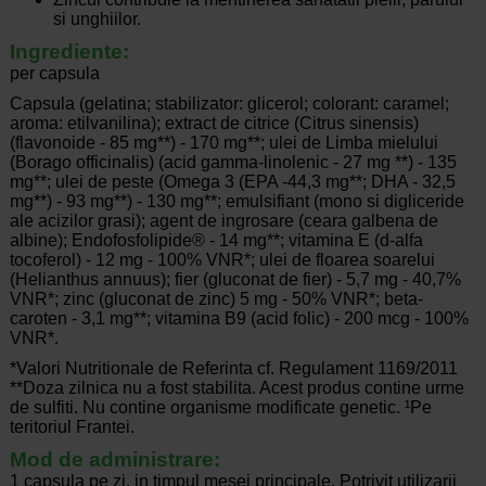
si unghiilor.
Ingrediente:
per capsula
Capsula (gelatina; stabilizator: glicerol; colorant: caramel;
aroma: etilvanilina); extract de citrice (Citrus sinensis)
(flavonoide - 85 mg**) - 170 mg**; ulei de Limba mielului
(Borago officinalis) (acid gamma-linolenic - 27 mg **) - 135
mg**; ulei de peste (Omega 3 (EPA -44,3 mg**; DHA - 32,5
mg**) - 93 mg**) - 130 mg**; emulsifiant (mono si digliceride
ale acizilor grasi); agent de ingrosare (ceara galbena de
albine); Endofosfolipide® - 14 mg**; vitamina E (d-alfa
tocoferol) - 12 mg - 100% VNR*; ulei de floarea soarelui
(Helianthus annuus); fier (gluconat de fier) - 5,7 mg - 40,7%
VNR*; zinc (gluconat de zinc) 5 mg - 50% VNR*; beta-
caroten - 3,1 mg**; vitamina B9 (acid folic) - 200 mcg - 100%
VNR*.
*Valori Nutritionale de Referinta cf. Regulament 1169/2011
**Doza zilnica nu a fost stabilita. Acest produs contine urme
de sulfiti. Nu contine organisme modificate genetic. ¹Pe
teritoriul Frantei.
Mod de administrare:
1 capsula pe zi, in timpul mesei principale. Potrivit utilizarii