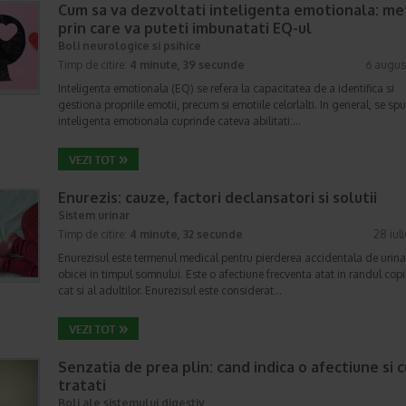
Cum sa va dezvoltati inteligenta emotionala: m
prin care va puteti imbunatati EQ-ul
Boli neurologice si psihice
Timp de citire:
4 minute, 39 secunde
6 augus
Inteligenta emotionala (EQ) se refera la capacitatea de a identifica si
gestiona propriile emotii, precum si emotiile celorlalti. In general, se sp
inteligenta emotionala cuprinde cateva abilitati:…
Enurezis: cauze, factori declansatori si solutii
Sistem urinar
Timp de citire:
4 minute, 32 secunde
28 iul
Enurezisul este termenul medical pentru pierderea accidentala de urina
obicei in timpul somnului. Este o afectiune frecventa atat in randul copii
cat si al adultilor. Enurezisul este considerat…
Senzatia de prea plin: cand indica o afectiune si 
tratati
Boli ale sistemului digestiv