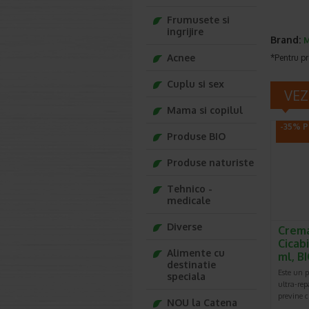
Frumusete si
ingrijire
Brand:
Acnee
*Pentru pr
Cuplu si sex
VEZ
Mama si copilul
-35% P
Produse BIO
Produse naturiste
Tehnico -
medicale
Diverse
Crema
Cicab
Alimente cu
ml, 
destinatie
Este un pr
speciala
ultra-rep
previne ci
NOU la Catena