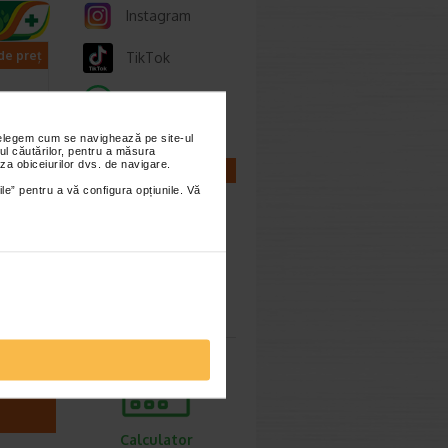
Instagram
 de preț
TikTok
Whatsapp
nțelegem cum se navighează pe site-ul
ul căutărilor, pentru a măsura
za obiceiurilor dvs. de navigare.
CALCULATOARE
ile” pentru a vă configura opțiunile. Vă
l,
NA
Calculator
auzate…
sarcina
Calculator