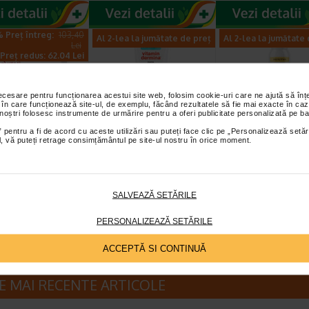
 Preț întreg:
103,40
Al 2-lea la jumătate de preț
Al 2-lea la jumătate
Lei
Preț redus: 62.04 Lei
necesare pentru funcționarea acestui site web, folosim cookie-uri care ne ajută să î
 în care funcționează site-ul, de exemplu, făcând rezultatele să fie mai exacte în caz
 noștri folosesc instrumente de urmărire pentru a oferi publicitate personalizată pe ba
 pentru a fi de acord cu aceste utilizări sau puteți face clic pe „Personalizează setăr
+ Fiole cu ser
Crema eritem fesier
Spray pudra
ial, vă puteți retrage consimțământul pe site-ul nostru în orice moment.
ntrat antirid,
Pasta all’Acqua, 100
protector, 150 m
2 ml…
ml, VITAMIN…
VITAMIN DERMI
l H3 Derma+ Fiole cu
Emulsie absorbanta, calmanta si
Recomandat in cazul
ntrat Antirid 6%
protectoare care contine 10%
transpiratiei excesive si a
SALVEAZĂ SETĂRILE
Filler reprezinta o…
oxid de zinc. Beneficii: Protectie…
mirosurilor neplacute, c
PERSONALIZEAZĂ SETĂRILE
ACCEPTĂ SI CONTINUĂ
E MAI RECENTE ARTICOLE