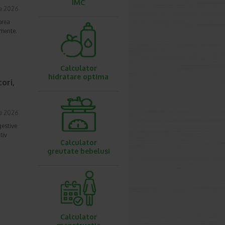
IMC
ie 2026
prea
imente.
Calculator
hidratare optima
ori,
ie 2026
gestive
tiv
Calculator
greutate bebelusi
Calculator