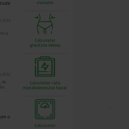
ovulatie
etode
t 2026
une ca
Calculator
greutate ideala
ie 2026
, de
Calculator rata
lor,
metabolismului bazal
cum o
Calculator