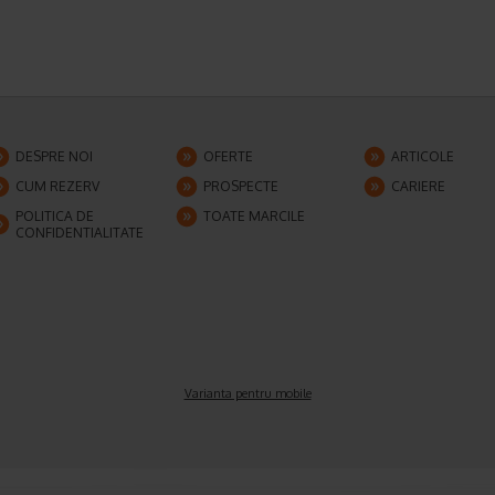
DESPRE NOI
OFERTE
ARTICOLE
CUM REZERV
PROSPECTE
CARIERE
POLITICA DE
TOATE MARCILE
CONFIDENTIALITATE
Varianta pentru mobile