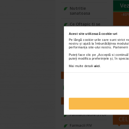
Nutritie
sanatoasa
-40%
Ce Oftapic ti se
potriveste
Acest site utilizează cookie-uri
Adora – Adorabili
Pe lângă cookie-urile care sunt strict 
nostru și ajută la îmbunătățirea modului
din prima clipa
performanța site-ului nostru. Partenerii
Puteți face clic pe „Acceptă si continuă”
Seturi cadou
Derma
puteți modifica preferințele și, în spec
Baylis&Harding
conce
Mai multe detalii
aici
.
10 x 
CONTACT
Gerovita
ser Conce
Hyaluron 
infoline@catena.ro
FARMACII
Farmacii NON-STOP
CEL
Farmacii FIV