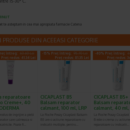
intre 15-30° C.
MINUT
et te asteptam in cea mai apropiata farmacie Catena
I PRODUSE DIN ACEEASI CATEGORIE
reț întreg:
63.60 Lei
-15% Preț întreg:
95.70 Lei
-40% Preț întreg:
6
Preț redus: 41.34 Lei
Preț redus: 81.35 Lei
Preț redus: 3
 reparatoare
CICAPLAST B5
CICAPLAST B5+
io Creme+, 40
Balsam reparator
Balsam reparat
BIODERMA
calmant, 100 ml, LRP
calmant, 40 ml
odus de ingrijire a pielii
La Roche Posay Cicaplast Balsam
La Roche Posay Cicaplast
arator care calmeaza si
B5 are o actiune reparatoare cu
B este o crema cu actiune
catricile. Poate fi…
indicatii multiple, pentru…
reparatoare cu indicatii…