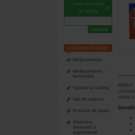
Cauta un produs
in Catena
DESCOPERA PRODUSE
Medicamente
Medicamente
fertilitate
MINUT 
Special la Catena
Leucopla
solida si
Idei de cadouri
Benefi
Produse de slabit
Vitamine,
minerale si
suplimente