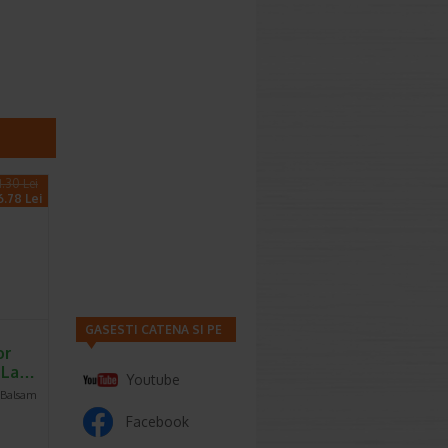
1.30 Lei
6.78 Lei
GASESTI CATENA SI PE
or
, La…
Youtube
 Balsam
Facebook