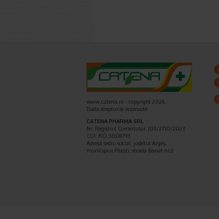
www.catena.ro - copyright 2026,
Toate drepturile rezervate
CATENA PHARMA SRL
Nr. Registrul Comerţului: J03/2710/2023
CUI: RO 3008793
Adresă sediu social: judetul Argeş,
municipiul Piteşti, strada Banat nr.2