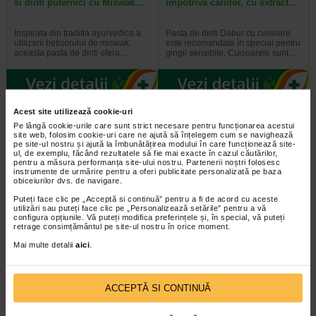
si dinti puternici cu Miswak…
impotriva cariilor, cu extract…
Inspirata din traditia ayurvedica a
Pasta de dinti Dabur cu cuisoare
utilizarii betisorului de miswak,
este recomandata in special pentru
aceasta pasta de dinti ofera…
gingii sensibile. Cuisoarele sunt…
Acest site utilizează cookie-uri
Plătești 2, primești 3
Plătești 2, primești 3
Pe lângă cookie-urile care sunt strict necesare pentru funcționarea acestui
site web, folosim cookie-uri care ne ajută să înțelegem cum se navighează
pe site-ul nostru și ajută la îmbunătățirea modului în care funcționează site-
ul, de exemplu, făcând rezultatele să fie mai exacte în cazul căutărilor,
pentru a măsura performanța site-ului nostru. Partenerii noștri folosesc
instrumente de urmărire pentru a oferi publicitate personalizată pe baza
obiceiurilor dvs. de navigare.
Puteți face clic pe „Acceptă si continuă” pentru a fi de acord cu aceste
utilizări sau puteți face clic pe „Personalizează setările” pentru a vă
configura opțiunile. Vă puteți modifica preferințele și, în special, vă puteți
Pasta de dinti albire cu
Pasta de dinti cu efect
retrage consimțământul pe site-ul nostru în orice moment.
Carbune Activ, fara fluor, 100…
antibacterian cu Neem, fara…
Mai multe detalii
aici
.
Pasta de dinti Dabur cu carbune
Pasta de dinti Dabur cu Neem este
activ, piper negru si ghimbir ofera o
inspirata din traditia ayurvedica si
curatare profunda si o senzatie…
valorifica proprietatile naturale…
ACCEPTĂ SI CONTINUĂ