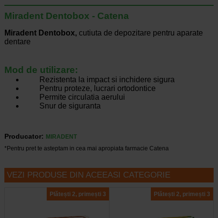
Miradent Dentobox - Catena
Miradent Dentobox,
cutiuta de depozitare pentru aparate
dentare
Mod de utilizare:
Rezistenta la impact si inchidere sigura
Pentru proteze, lucrari ortodontice
Permite circulatia aerului
Snur de siguranta
Producator:
MIRADENT
*Pentru pret te asteptam in cea mai apropiata farmacie Catena
VEZI PRODUSE DIN ACEEASI CATEGORIE
Plătești 2, primești 3
Plătești 2, primești 3