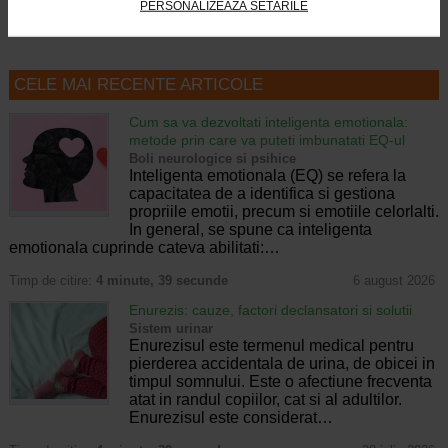
PERSONALIZEAZĂ SETĂRILE
CELE MAI RECENTE ARTICOLE
Cum sa va dezvoltati inteligenta emotionala:
metode prin care va puteti imbunatati EQ-ul
Boli neurologice si psihice
Inteligenta emotionala (EQ) se refera la
capacitatea de a identifica si gestiona
propriile emotii, precum si emotiile celorlalti.
In general, se spune ca inteligenta
emotionala cuprinde cateva abilitati:…
Timp de citire:
4 minute, 39 secunde
6 august 2026
Enurezis: cauze, factori declansatori si solutii
Sistem urinar
Enurezisul este termenul medical pentru
pierderea accidentala de urina, de obicei in
timpul somnului. Este o afectiune frecventa
atat in randul copiilor, cat si al adultilor.
Enurezisul este considerat…