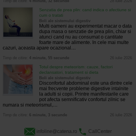
Timp de citire:
4 minute, 32 secunde
28 iulie 2026
Senzatia de prea plin: cand indica o afectiune si
cum o tratati
Boli ale sistemului digestiv
Multi oameni au experimentat macar o data
dupa masa o senzatie de prea plin, chiar si
atunci cand nu au consumat o cantitate
foarte mare de alimente. In cele mai multe
cazuri, aceasta apare ocazional…
Timp de citire:
4 minute, 55 secunde
26 iulie 2026
Totul despre meteorism: cauze, factori
declansatori, tratament si dieta
Boli ale sistemului digestiv
Disconfortul abdominal este una dintre cele
mai frecvente probleme digestive intalnite
la adulti si copii. Printre manifestarile care
pot afecta semnificativ confortul zilnic se
numara si meteorismul,…
Timp de citire:
6 minute, 3 secunde
26 iulie 2026
infoline@catena.ro
CallCenter