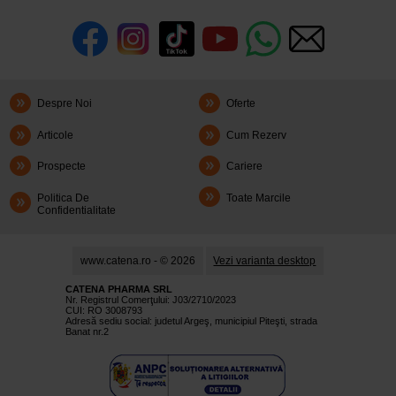
Despre Noi
Oferte
Articole
Cum Rezerv
Prospecte
Cariere
Politica De
Toate Marcile
Confidentialitate
www.catena.ro - © 2026
Vezi varianta desktop
CATENA PHARMA SRL
Nr. Registrul Comerţului: J03/2710/2023
CUI: RO 3008793
Adresă sediu social: judetul Argeş, municipiul Piteşti, strada
Banat nr.2