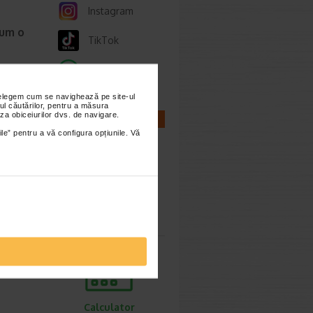
Instagram
cum o
TikTok
Whatsapp
ie 2026
prea
nțelegem cum se navighează pe site-ul
imente.
ul căutărilor, pentru a măsura
za obiceiurilor dvs. de navigare.
CALCULATOARE
ile” pentru a vă configura opțiunile. Vă
ori,
Calculator
sarcina
ie 2026
gestive
tiv
Calculator