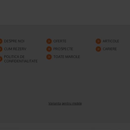
DESPRE NOI
OFERTE
ARTICOLE
CUM REZERV
PROSPECTE
CARIERE
POLITICA DE
TOATE MARCILE
CONFIDENTIALITATE
Varianta pentru mobile