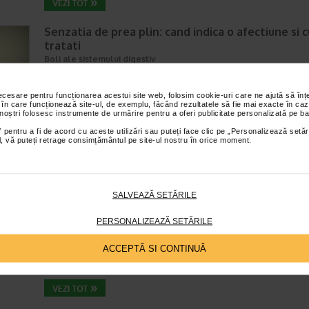
Senzatia de prea plin: cand indica o afectiune si 
tratati
Boli ale sistemului digestiv
Timp de citire:
4 minute, 55 secunde
26 iul
Multi oameni au experimentat macar o data dupa masa o senzatie de 
necesare pentru funcționarea acestui site web, folosim cookie-uri care ne ajută să î
plin, chiar si atunci cand nu au consumat o cantitate foarte mare de al
 în care funcționează site-ul, de exemplu, făcând rezultatele să fie mai exacte în caz
 noștri folosesc instrumente de urmărire pentru a oferi publicitate personalizată pe ba
In cele mai multe cazuri, aceasta apare ocazional…
 pentru a fi de acord cu aceste utilizări sau puteți face clic pe „Personalizează setăr
ial, vă puteți retrage consimțământul pe site-ul nostru în orice moment.
Totul despre meteorism: cauze, factori declansat
tratament si dieta
SALVEAZĂ SETĂRILE
Boli ale sistemului digestiv
Timp de citire:
6 minute, 7 secunde
26 iul
PERSONALIZEAZĂ SETĂRILE
Disconfortul abdominal este una dintre cele mai frecvente probleme di
intalnite la adulti si copii. Printre manifestarile care pot afecta semnifica
ACCEPTĂ SI CONTINUĂ
confortul zilnic se numara si meteorismul,…