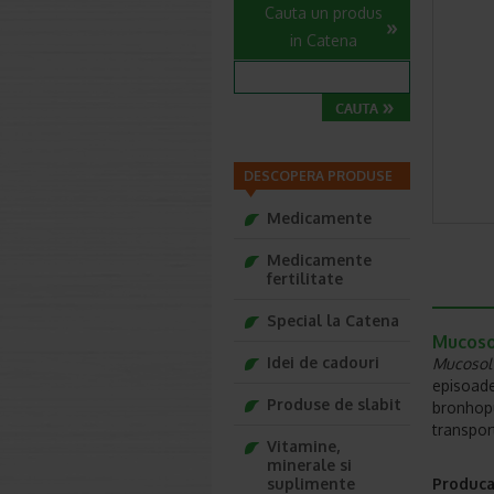
Cauta un produs
in Catena
DESCOPERA PRODUSE
Medicamente
Medicamente
fertilitate
Special la Catena
Mucoso
Idei de cadouri
Mucosol
episoade
Produse de slabit
bronhopu
transpor
Vitamine,
minerale si
suplimente
Produca