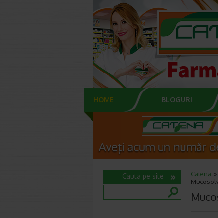
HOME
BLOGURI
Catena
Cauta pe site
Mucosolv
Mucos