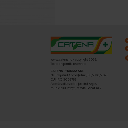
www.catena.ro - copyright 2026,
Toate drepturile rezervate
CATENA PHARMA SRL
Nr. Registrul Comerţului: J03/2710/2023
CUI: RO 3008793
Adresă sediu social: judetul Argeş,
municipiul Piteşti, strada Banat nr.2