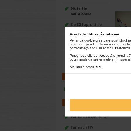
Nutritie
sanatoasa
Ce Oftapic ti se
potriveste
Acest site utilizează cookie-uri
Adora – Adorabili
Pe lângă cookie-urile care sunt strict 
nostru și ajută la îmbunătățirea modului
din prima clipa
performanța site-ului nostru. Partenerii
Puteți face clic pe „Acceptă si continuă”
Seturi cadou
puteți modifica preferințele și, în spec
Baylis&Harding
Mai multe detalii
aici
.
CONTACT
infoline@catena.ro
FARMACII
Farmacii NON-STOP
Farmacii FIV