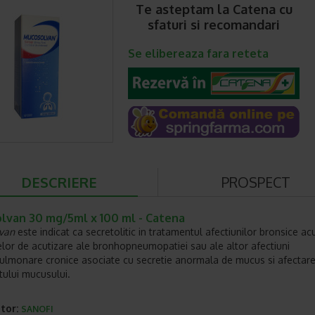
Te asteptam la Catena cu
sfaturi si recomandari
Se elibereaza fara reteta
DESCRIERE
PROSPECT
lvan 30 mg/5ml x 100 ml - Catena
van
este indicat ca secretolitic in tratamentul afectiunilor bronsice acu
lor de acutizare ale bronhopneumopatiei sau ale altor afectiuni
lmonare cronice asociate cu secretie anormala de mucus si afectare
tului mucusului.
tor:
SANOFI