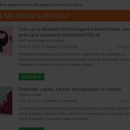
et te asteptam in cea mai apropiata farmacie Catena
E MAI RECENTE ARTICOLE
Cum sa va dezvoltati inteligenta emotionala: m
prin care va puteti imbunatati EQ-ul
Boli neurologice si psihice
Timp de citire:
4 minute, 32 secunde
6 augus
Inteligenta emotionala (EQ) se refera la capacitatea de a identifica si
gestiona propriile emotii, precum si emotiile celorlalti. In general, se sp
inteligenta emotionala cuprinde cateva abilitati:…
Enurezis: cauze, factori declansatori si solutii
Sistem urinar
Timp de citire:
4 minute, 32 secunde
28 iul
Enurezisul este termenul medical pentru pierderea accidentala de urina
obicei in timpul somnului. Este o afectiune frecventa atat in randul copii
cat si al adultilor. Enurezisul este considerat…