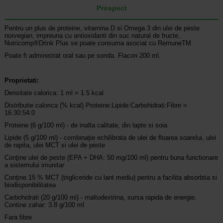
Prospect
Pentru un plus de proteine, vitamina D si Omega 3 din ulei de peste
norvegian, impreuna cu antioxidanti din suc natural de fructe,
Nutricomp®Drink Plus se poate consuma asociat cu RemuneTM.
Poate fi administrat oral sau pe sonda. Flacon 200 ml.
Proprietati:
Densitate calorica: 1 ml = 1.5 kcal
Distributie calorica (% kcal) Proteine:Lipide:Carbohidrati:Fibre =
16:30:54:0
Proteine (6 g/100 ml) - de inalta calitate, din lapte si soia
Lipide (5 g/100 ml) - combinaţie echilibrata de ulei de floarea soarelui, ulei
de rapita, ulei MCT si ulei de peste
Conţine ulei de peste (EPA + DHA: 50 mg/100 ml) pentru buna functionare
a sistemului imunitar
Conţine 15 % MCT (trigliceride cu lant mediu) pentru a facilita absorbtia si
biodisponibilitatea
Carbohidrati (20 g/100 ml) - maltodextrina, sursa rapida de energie.
Contine zahar: 3.8 g/100 ml
Fara fibre