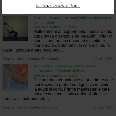
Enurezisul este considerat…
PERSONALIZEAZĂ SETĂRILE
Timp de citire:
4 minute, 32 secunde
28 iulie 2026
Senzatia de prea plin: cand indica o afectiune si
cum o tratati
Boli ale sistemului digestiv
Multi oameni au experimentat macar o data
dupa masa o senzatie de prea plin, chiar si
atunci cand nu au consumat o cantitate
foarte mare de alimente. In cele mai multe
cazuri, aceasta apare ocazional…
Timp de citire:
4 minute, 55 secunde
26 iulie 2026
Totul despre meteorism: cauze, factori
declansatori, tratament si dieta
Boli ale sistemului digestiv
Disconfortul abdominal este una dintre cele
mai frecvente probleme digestive intalnite
la adulti si copii. Printre manifestarile care
pot afecta semnificativ confortul zilnic se
numara si meteorismul,…
Timp de citire:
6 minute, 3 secunde
26 iulie 2026