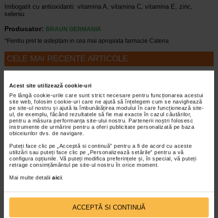
Imbogatit cu antioxidanti: vitamina A, vitamina C, vitamina E, zinc,
seleniu
Producator:
BRAUN GERMANIA
*Pentru pret te asteptam in cea mai apropiata farmacie Catena
CELE MAI RECENTE ARTICOLE
Cum sa va dezvoltati inteligenta emotionala:
metode prin care va puteti imbunatati EQ-ul
Acest site utilizează cookie-uri
Boli neurologice si psihice
Pe lângă cookie-urile care sunt strict necesare pentru funcționarea acestui
Inteligenta emotionala (EQ) se refera la
site web, folosim cookie-uri care ne ajută să înțelegem cum se navighează
pe site-ul nostru și ajută la îmbunătățirea modului în care funcționează site-
capacitatea de a identifica si gestiona
ul, de exemplu, făcând rezultatele să fie mai exacte în cazul căutărilor,
propriile emotii, precum si emotiile celorlalti.
pentru a măsura performanța site-ului nostru. Partenerii noștri folosesc
instrumente de urmărire pentru a oferi publicitate personalizată pe baza
In general, se spune ca inteligenta
obiceiurilor dvs. de navigare.
emotionala cuprinde cateva abilitati:…
Puteți face clic pe „Acceptă si continuă” pentru a fi de acord cu aceste
utilizări sau puteți face clic pe „Personalizează setările” pentru a vă
Timp de citire:
4 minute, 39 secunde
6 august 2026
configura opțiunile. Vă puteți modifica preferințele și, în special, vă puteți
retrage consimțământul pe site-ul nostru în orice moment.
Enurezis: cauze, factori declansatori si solutii
Sistem urinar
Mai multe detalii
aici
.
Enurezisul este termenul medical pentru
pierderea accidentala de urina, de obicei in
timpul somnului. Este o afectiune frecventa
ACCEPTĂ SI CONTINUĂ
atat in randul copiilor, cat si al adultilor.