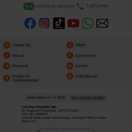
infoline@catena.ro
CallCenter
Despre Noi
Oferte
Articole
Cum Rezerv
Prospecte
Cariere
Politica De
Toate Marcile
Confidentialitate
www.catena.ro - © 2026
Vezi varianta desktop
CATENA PHARMA SRL
Nr. Registrul Comerţului: J03/2710/2023
CUI: RO 3008793
Adresă sediu social: judetul Argeş, municipiul Piteşti, strada
Banat nr.2