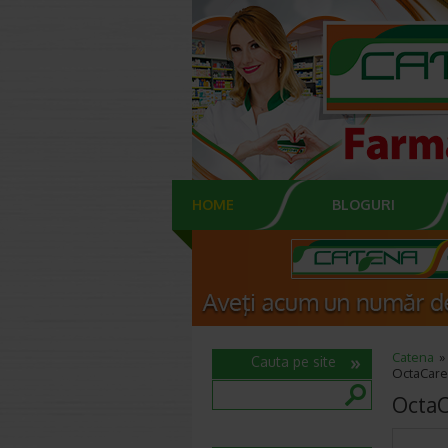
HOME
BLOGURI
Catena
Cauta pe site
OctaCare 
OctaC