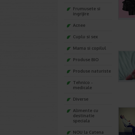
Frumusete si
ingrijire
Acnee
Cuplu si sex
Mama si copilul
Produse BIO
Produse naturiste
Tehnico -
medicale
Diverse
Alimente cu
destinatie
speciala
NOU la Catena