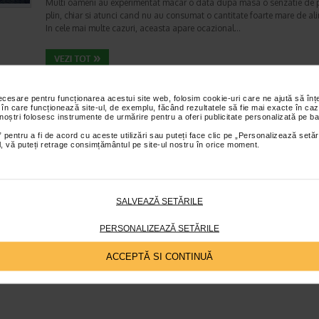
Multi oameni au experimentat macar o data dupa masa o senzatie de 
plin, chiar si atunci cand nu au consumat o cantitate foarte mare de al
In cele mai multe cazuri, aceasta apare ocazional…
Totul despre meteorism: cauze, factori declansat
necesare pentru funcționarea acestui site web, folosim cookie-uri care ne ajută să î
tratament si dieta
 în care funcționează site-ul, de exemplu, făcând rezultatele să fie mai exacte în caz
Boli ale sistemului digestiv
 noștri folosesc instrumente de urmărire pentru a oferi publicitate personalizată pe ba
Timp de citire:
6 minute, 3 secunde
26 iul
 pentru a fi de acord cu aceste utilizări sau puteți face clic pe „Personalizează setăr
ial, vă puteți retrage consimțământul pe site-ul nostru în orice moment.
Disconfortul abdominal este una dintre cele mai frecvente probleme di
intalnite la adulti si copii. Printre manifestarile care pot afecta semnifica
confortul zilnic se numara si meteorismul,…
SALVEAZĂ SETĂRILE
PERSONALIZEAZĂ SETĂRILE
ACCEPTĂ SI CONTINUĂ