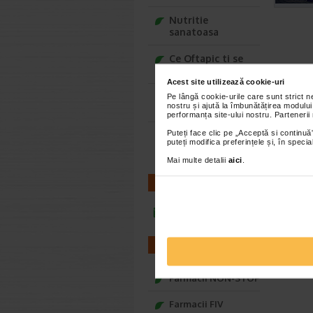
Nutritie
sanatoasa
Ce Oftapic ti se
potriveste
Acest site utilizează cookie-uri
Adora – Adorabili
Pe lângă cookie-urile care sunt strict 
nostru și ajută la îmbunătățirea modului
din prima clipa
performanța site-ului nostru. Partenerii
Puteți face clic pe „Acceptă si continuă”
Seturi cadou
puteți modifica preferințele și, în spec
Baylis&Harding
Mai multe detalii
aici
.
CONTACT
infoline@catena.ro
FARMACII
Farmacii NON-STOP
Farmacii FIV