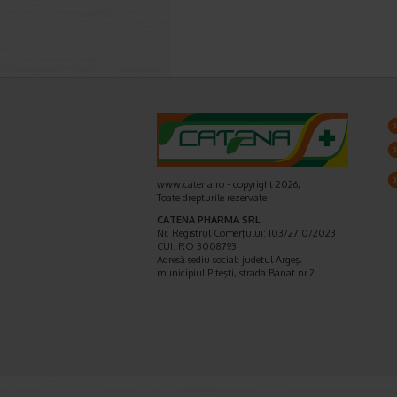
www.catena.ro - copyright 2026,
Toate drepturile rezervate
CATENA PHARMA SRL
Nr. Registrul Comerţului: J03/2710/2023
CUI: RO 3008793
Adresă sediu social: judetul Argeş,
municipiul Piteşti, strada Banat nr.2