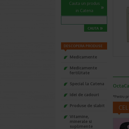
Cauta un produs
in Catena
DESCOPERA PRODUSE
Medicamente
Medicamente
fertilitate
Special la Catena
OctaCar
Idei de cadouri
*Pentru pr
Produse de slabit
CEL
Vitamine,
minerale si
suplimente