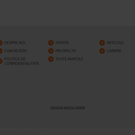
DESPRE NOI
OFERTE
ARTICOLE
CUM REZERV
PROSPECTE
CARIERE
POLITICA DE
TOATE MARCILE
CONFIDENTIALITATE
Varianta pentru mobile