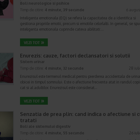
Boli neurologice si psihice
Timp de citire:
4 minute, 39 secunde
6 augus
Inteligenta emotionala (EQ) se refera la capacitatea de a identifica si
gestiona propriile emotii, precum si emotiile celorlalti. In general, se sp
inteligenta emotionala cuprinde cateva abilitati:…
Enurezis: cauze, factori declansatori si solutii
Sistem urinar
Timp de citire:
4 minute, 32 secunde
28 iul
Enurezisul este termenul medical pentru pierderea accidentala de urina
obicei in timpul somnului. Este o afectiune frecventa atat in randul copii
cat si al adultilor. Enurezisul este considerat…
Senzatia de prea plin: cand indica o afectiune si 
tratati
Boli ale sistemului digestiv
Timp de citire:
4 minute, 55 secunde
26 iul