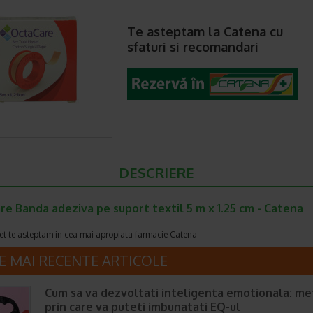
Te asteptam la Catena cu
sfaturi si recomandari
DESCRIERE
e Banda adeziva pe suport textil 5 m x 1.25 cm - Catena
et te asteptam in cea mai apropiata farmacie Catena
E MAI RECENTE ARTICOLE
Cum sa va dezvoltati inteligenta emotionala: m
prin care va puteti imbunatati EQ-ul