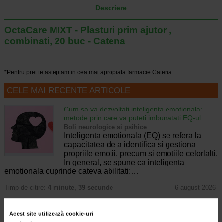
Descriere
OctaCare MIXT - Plasturi prim ajutor ,
combinati, 20 buc - Catena
*Pentru pret te asteptam in cea mai apropiata farmacie Catena
CELE MAI RECENTE ARTICOLE
Cum sa va dezvoltati inteligenta emotionala:
metode prin care va puteti imbunatati EQ-ul
Boli neurologice si psihice
Inteligenta emotionala (EQ) se refera la
capacitatea de a identifica si gestiona
propriile emotii, precum si emotiile celorlalti.
In general, se spune ca inteligenta
emotionala cuprinde cateva abilitati:…
Timp de citire:
4 minute, 39 secunde
6 august 2026
Enurezis: cauze, factori declansatori si solutii
Sistem urinar
Acest site utilizează cookie-uri
Enurezisul este termenul medical pentru