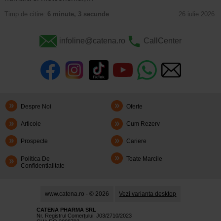
Timp de citire:
6 minute, 3 secunde
26 iulie 2026
infoline@catena.ro
CallCenter
Despre Noi
Oferte
Articole
Cum Rezerv
Prospecte
Cariere
Politica De
Toate Marcile
Confidentialitate
www.catena.ro - © 2026
Vezi varianta desktop
CATENA PHARMA SRL
Nr. Registrul Comerţului: J03/2710/2023