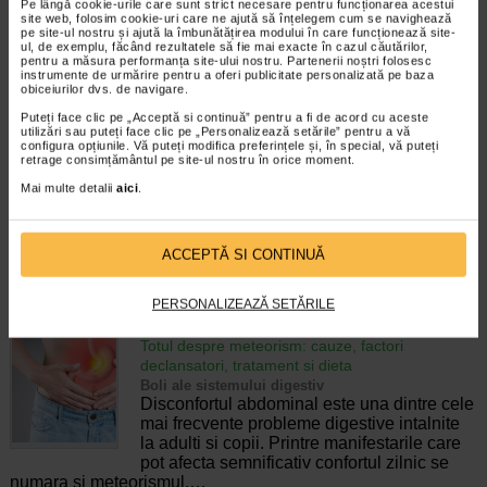
Pe lângă cookie-urile care sunt strict necesare pentru funcționarea acestui
pierderea accidentala de urina, de obicei in
site web, folosim cookie-uri care ne ajută să înțelegem cum se navighează
timpul somnului. Este o afectiune frecventa
pe site-ul nostru și ajută la îmbunătățirea modului în care funcționează site-
ul, de exemplu, făcând rezultatele să fie mai exacte în cazul căutărilor,
atat in randul copiilor, cat si al adultilor.
pentru a măsura performanța site-ului nostru. Partenerii noștri folosesc
Enurezisul este considerat…
instrumente de urmărire pentru a oferi publicitate personalizată pe baza
obiceiurilor dvs. de navigare.
Timp de citire:
4 minute, 32 secunde
28 iulie 2026
Puteți face clic pe „Acceptă si continuă” pentru a fi de acord cu aceste
utilizări sau puteți face clic pe „Personalizează setările” pentru a vă
Senzatia de prea plin: cand indica o afectiune si
configura opțiunile. Vă puteți modifica preferințele și, în special, vă puteți
cum o tratati
retrage consimțământul pe site-ul nostru în orice moment.
Boli ale sistemului digestiv
Mai multe detalii
aici
.
Multi oameni au experimentat macar o data
dupa masa o senzatie de prea plin, chiar si
atunci cand nu au consumat o cantitate
ACCEPTĂ SI CONTINUĂ
foarte mare de alimente. In cele mai multe
cazuri, aceasta apare ocazional…
PERSONALIZEAZĂ SETĂRILE
Timp de citire:
4 minute, 55 secunde
26 iulie 2026
Totul despre meteorism: cauze, factori
declansatori, tratament si dieta
Boli ale sistemului digestiv
Disconfortul abdominal este una dintre cele
mai frecvente probleme digestive intalnite
la adulti si copii. Printre manifestarile care
pot afecta semnificativ confortul zilnic se
numara si meteorismul,…