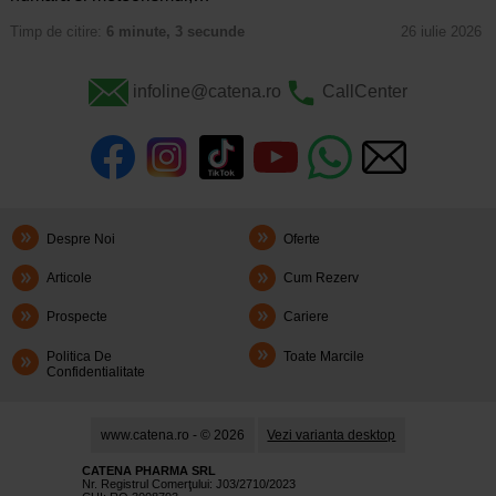
Timp de citire:
6 minute, 3 secunde
26 iulie 2026
infoline@catena.ro
CallCenter
Despre Noi
Oferte
Articole
Cum Rezerv
Prospecte
Cariere
Politica De
Toate Marcile
Confidentialitate
www.catena.ro - © 2026
Vezi varianta desktop
CATENA PHARMA SRL
Nr. Registrul Comerţului: J03/2710/2023