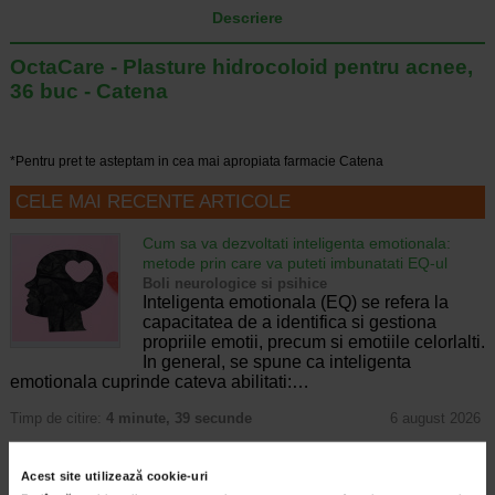
Descriere
OctaCare - Plasture hidrocoloid pentru acnee,
36 buc - Catena
*Pentru pret te asteptam in cea mai apropiata farmacie Catena
CELE MAI RECENTE ARTICOLE
Cum sa va dezvoltati inteligenta emotionala:
metode prin care va puteti imbunatati EQ-ul
Boli neurologice si psihice
Inteligenta emotionala (EQ) se refera la
capacitatea de a identifica si gestiona
propriile emotii, precum si emotiile celorlalti.
In general, se spune ca inteligenta
emotionala cuprinde cateva abilitati:…
Timp de citire:
4 minute, 39 secunde
6 august 2026
Enurezis: cauze, factori declansatori si solutii
Sistem urinar
Acest site utilizează cookie-uri
Enurezisul este termenul medical pentru