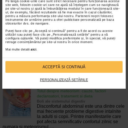
Pe lângă cookie-urile care sunt strict necesare pentru funcționarea acestui
pierderea accidentala de urina, de obicei in
site web, folosim cookie-uri care ne ajută să înțelegem cum se navighează
timpul somnului. Este o afectiune frecventa
pe site-ul nostru și ajută la îmbunătățirea modului în care funcționează site-
ul, de exemplu, făcând rezultatele să fie mai exacte în cazul căutărilor,
atat in randul copiilor, cat si al adultilor.
pentru a măsura performanța site-ului nostru. Partenerii noștri folosesc
Enurezisul este considerat…
instrumente de urmărire pentru a oferi publicitate personalizată pe baza
obiceiurilor dvs. de navigare.
Timp de citire:
4 minute, 32 secunde
28 iulie 2026
Puteți face clic pe „Acceptă si continuă” pentru a fi de acord cu aceste
utilizări sau puteți face clic pe „Personalizează setările” pentru a vă
Senzatia de prea plin: cand indica o afectiune si
configura opțiunile. Vă puteți modifica preferințele și, în special, vă puteți
cum o tratati
retrage consimțământul pe site-ul nostru în orice moment.
Boli ale sistemului digestiv
Mai multe detalii
aici
.
Multi oameni au experimentat macar o data
dupa masa o senzatie de prea plin, chiar si
atunci cand nu au consumat o cantitate
ACCEPTĂ SI CONTINUĂ
foarte mare de alimente. In cele mai multe
cazuri, aceasta apare ocazional…
PERSONALIZEAZĂ SETĂRILE
Timp de citire:
4 minute, 55 secunde
26 iulie 2026
Totul despre meteorism: cauze, factori
declansatori, tratament si dieta
Boli ale sistemului digestiv
Disconfortul abdominal este una dintre cele
mai frecvente probleme digestive intalnite
la adulti si copii. Printre manifestarile care
pot afecta semnificativ confortul zilnic se
numara si meteorismul,…