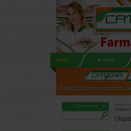
HOME
BLOGURI
Catena
Cauta pe site
Olaplex I
Olapl