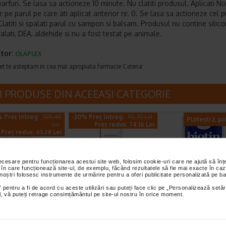
arfuri. Se lasa sa actioneze 10 minute. Nu clatiti produsul. Aplicati No
 pe parul pe care ati aplicat anterior nr. 0. Se lasa sa actioneze cel p
latiti si spalati parul cu sampon si balsam. Produsul nu contine silicon
ftalati, DEA, aldehide si nu a fost testat pe animale.
tor:
OLAPLEX
et te asteptam in cea mai apropiata farmacie Catena
I PRODUSE DIN ACEEASI CATEGORIE
 Preț întreg:
105.40
-20% Preț întreg:
92,70 Lei
Plătești 2, pr
Lei
Preț redus: 74.16 Lei
Preț redus: 63.24 Lei
necesare pentru funcționarea acestui site web, folosim cookie-uri care ne ajută să î
 în care funcționează site-ul, de exemplu, făcând rezultatele să fie mai exacte în caz
 noștri folosesc instrumente de urmărire pentru a oferi publicitate personalizată pe ba
 pentru a fi de acord cu aceste utilizări sau puteți face clic pe „Personalizează setăr
l DS sampon,
Ducray sampon
Masca cu biotin
ial, vă puteți retrage consimțământul pe site-ul nostru în orice moment.
l, Ducray
Anaphase Plus 200
pentru par, 50 g
ml
DIFEEL
sa de curatare
Ducray sampon Anaphase Plus
Produsele Difeel Pro-Gro