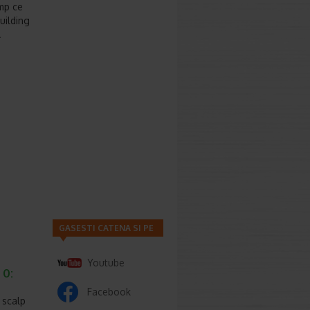
imp ce
uilding
.
GASESTI CATENA SI PE
Youtube
 0:
Facebook
 scalp