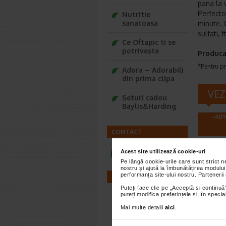
pana la v
Perfector
Nutritie
sanatoasa
minute. C
sulfati, 
Ce Oftapic ti se
potriveste
Produca
*Pentru pr
Adora – Adorabili
din prima clipa
VEZ
Seturi cadou
Baylis&Harding
-40%
CONTACT
Acest site utilizează cookie-uri
infoline@catena.ro
Pe lângă cookie-urile care sunt strict 
nostru și ajută la îmbunătățirea modului
performanța site-ului nostru. Partenerii
FARMACII
Puteți face clic pe „Acceptă si continuă”
Kelua
puteți modifica preferințele și, în spec
Farmacii NON-STOP
100 m
Mai multe detalii
aici
.
Farmacii FIV
Formula 