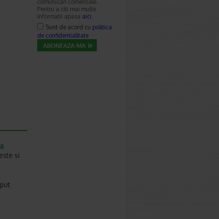
comunicari comerciale.
Pentru a citi mai multe
informatii apasa
aici
.
Sunt de acord cu
politica
de confidentialitate
a
este si
eput