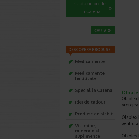
Cauta un produs
in Catena
DESCOPERA PRODUSE
Medicamente
Medicamente
fertilitate
Special la Catena
Olaplex
Olaplex 
Idei de cadouri
protejeaz
Produse de slabit
Olaplex 
pentru a
Vitamine,
minerale si
Olaplex 
suplimente