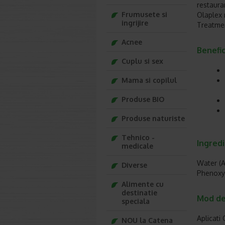
restaurar
Frumusete si
Olaplex n
ingrijire
Treatmen
Acnee
Benefic
Cuplu si sex
Mama si copilul
Produse BIO
Produse naturiste
Tehnico -
Ingred
medicale
Water (A
Diverse
Phenoxy
Alimente cu
destinatie
Mod de
speciala
Aplicati
NOU la Catena