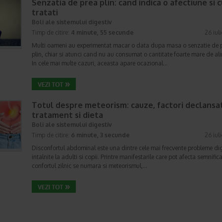
Senzatia de prea plin: cand indica o afectiune si 
tratati
Boli ale sistemului digestiv
Timp de citire:
4 minute, 55 secunde
26 iul
Multi oameni au experimentat macar o data dupa masa o senzatie de 
plin, chiar si atunci cand nu au consumat o cantitate foarte mare de al
In cele mai multe cazuri, aceasta apare ocazional…
Totul despre meteorism: cauze, factori declansat
tratament si dieta
Boli ale sistemului digestiv
Timp de citire:
6 minute, 3 secunde
26 iul
Disconfortul abdominal este una dintre cele mai frecvente probleme di
intalnite la adulti si copii. Printre manifestarile care pot afecta semnifica
confortul zilnic se numara si meteorismul,…