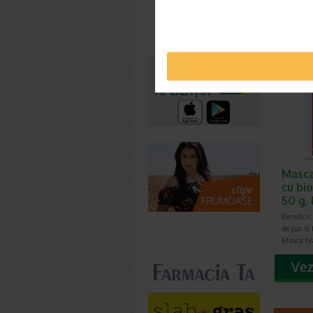
actioneaz
Toate farmaciile
implicati
Masca
cu bio
50 g,
Beneficii:
de par si
Masca hr