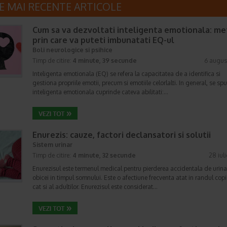
E MAI RECENTE ARTICOLE
Cum sa va dezvoltati inteligenta emotionala: m
prin care va puteti imbunatati EQ-ul
Boli neurologice si psihice
Timp de citire:
4 minute, 39 secunde
6 augus
Inteligenta emotionala (EQ) se refera la capacitatea de a identifica si
gestiona propriile emotii, precum si emotiile celorlalti. In general, se sp
inteligenta emotionala cuprinde cateva abilitati:…
Enurezis: cauze, factori declansatori si solutii
Sistem urinar
Timp de citire:
4 minute, 32 secunde
28 iul
Enurezisul este termenul medical pentru pierderea accidentala de urina
obicei in timpul somnului. Este o afectiune frecventa atat in randul copii
cat si al adultilor. Enurezisul este considerat…