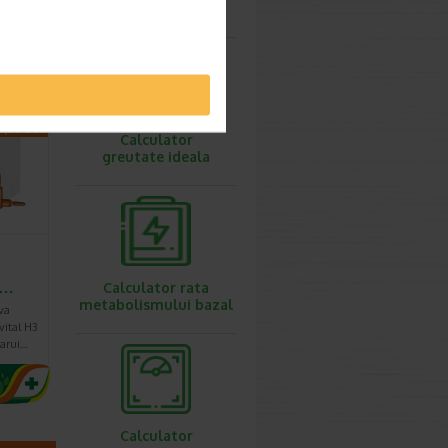
ovulatie
infuzate
a…
:
130,60
Lei
8,36 Lei
Calculator
greutate ideala
e…
Calculator rata
metabolismului bazal
va
vital H3
carui…
Calculator