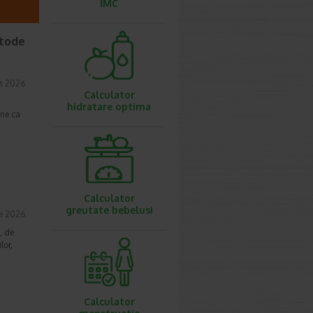
IMC
etode
t 2026
Calculator
hidratare optima
une ca
Calculator
greutate bebelusi
ie 2026
, de
lor,
Calculator