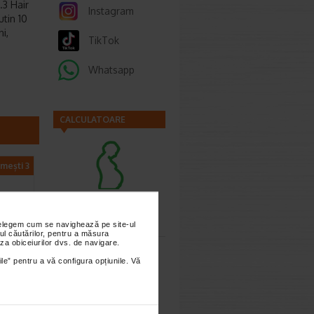
.3 Hair
Instagram
utin 10
i,
TikTok
Whatsapp
CALCULATOARE
imești 3
Calculator
sarcina
nțelegem cum se navighează pe site-ul
ul căutărilor, pentru a măsura
za obiceiurilor dvs. de navigare.
ile” pentru a vă configura opțiunile. Vă
a
,
Calculator
wth