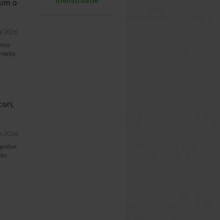
menstruatie
cum o
ie 2026
prea
imente.
ori,
ie 2026
gestive
tiv