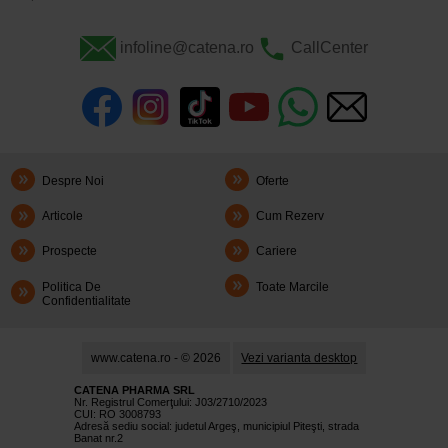
infoline@catena.ro
CallCenter
Despre Noi
Oferte
Articole
Cum Rezerv
Prospecte
Cariere
Politica De
Toate Marcile
Confidentialitate
www.catena.ro - © 2026
Vezi varianta desktop
CATENA PHARMA SRL
Nr. Registrul Comerţului: J03/2710/2023
CUI: RO 3008793
Adresă sediu social: judetul Argeş, municipiul Piteşti, strada
Banat nr.2