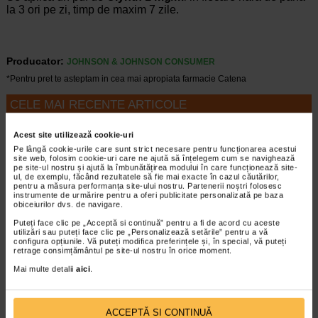
la 3 ori pe zi, timp de maxim 7 zile.
Producator:
JOHNSON & JOHNSON CONSUMER
*Pentru pret te asteptam in cea mai apropiata farmacie Catena
CELE MAI RECENTE ARTICOLE
Cum sa va dezvoltati inteligenta emotionala:
Acest site utilizează cookie-uri
metode prin care va puteti imbunatati EQ-ul
Pe lângă cookie-urile care sunt strict necesare pentru funcționarea acestui
Boli neurologice si psihice
site web, folosim cookie-uri care ne ajută să înțelegem cum se navighează
pe site-ul nostru și ajută la îmbunătățirea modului în care funcționează site-
Inteligenta emotionala (EQ) se refera la
ul, de exemplu, făcând rezultatele să fie mai exacte în cazul căutărilor,
capacitatea de a identifica si gestiona
pentru a măsura performanța site-ului nostru. Partenerii noștri folosesc
propriile emotii, precum si emotiile celorlalti.
instrumente de urmărire pentru a oferi publicitate personalizată pe baza
obiceiurilor dvs. de navigare.
In general, se spune ca inteligenta
emotionala cuprinde cateva abilitati:…
Puteți face clic pe „Acceptă si continuă” pentru a fi de acord cu aceste
utilizări sau puteți face clic pe „Personalizează setările” pentru a vă
configura opțiunile. Vă puteți modifica preferințele și, în special, vă puteți
Timp de citire:
4 minute, 39 secunde
6 august 2026
retrage consimțământul pe site-ul nostru în orice moment.
Enurezis: cauze, factori declansatori si solutii
Mai multe detalii
aici
.
Sistem urinar
Enurezisul este termenul medical pentru
pierderea accidentala de urina, de obicei in
ACCEPTĂ SI CONTINUĂ
timpul somnului. Este o afectiune frecventa