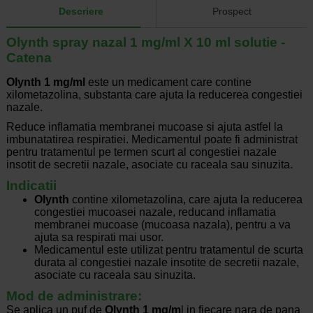
Descriere
Prospect
Olynth spray nazal 1 mg/ml X 10 ml solutie -
Catena
Olynth 1 mg/ml
este un medicament care contine
xilometazolina, substanta care ajuta la reducerea congestiei
nazale.
Reduce inflamatia membranei mucoase si ajuta astfel la
imbunatatirea respiratiei. Medicamentul poate fi administrat
pentru tratamentul pe termen scurt al congestiei nazale
insotit de secretii nazale, asociate cu raceala sau sinuzita.
Indicatii
Olynth
contine xilometazolina, care ajuta la reducerea
congestiei mucoasei nazale, reducand inflamatia
membranei mucoase (mucoasa nazala), pentru a va
ajuta sa respirati mai usor.
Medicamentul este utilizat pentru tratamentul de scurta
durata al congestiei nazale insotite de secretii nazale,
asociate cu raceala sau sinuzita.
Mod de administrare:
Se aplica un puf de
Olynth 1 mg/m
l in fiecare nara de pana