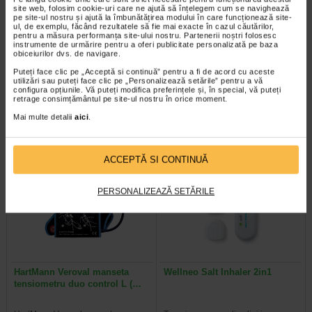
site web, folosim cookie-uri care ne ajută să înțelegem cum se navighează
pe site-ul nostru și ajută la îmbunătățirea modului în care funcționează site-
ul, de exemplu, făcând rezultatele să fie mai exacte în cazul căutărilor,
pentru a măsura performanța site-ului nostru. Partenerii noștri folosesc
Adaptor pentru tensiometrele
Vitamina D3 +K2, 30 capsule
instrumente de urmărire pentru a oferi publicitate personalizată pe baza
HartMann Veroval
moi, NATURALIS
obiceiurilor dvs. de navigare.
Puteți face clic pe „Acceptă si continuă” pentru a fi de acord cu aceste
utilizări sau puteți face clic pe „Personalizează setările” pentru a vă
Adaptorul pentru tensiometrele
Naturalis Vitamina D3 + K2 este un
configura opțiunile. Vă puteți modifica preferințele și, în special, vă puteți
HartMann Veroval este un adaptor
supliment alimentar care combina
retrage consimțământul pe site-ul nostru în orice moment.
de priza special realizat pentru…
vitamina D3 si vitamina K2 (sub…
Mai multe detalii
aici
.
ACCEPTĂ SI CONTINUĂ
PERSONALIZEAZĂ SETĂRILE
HartMann Veroval manseta
Wellneo Salt Inhaler 2in1
tensiometru duo control L (…