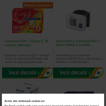
Plătești 2, primești 3
Coenzima Q10 + Omega 3, 30
Tensiometru incheietura RS1 +
capsule, Naturalis
TAXA VERDE 0.13 RON…
Naturalis Coenzima Q10 + Omega
Tensiometru de incheietura
3 este un supliment alimentar sub
automat OMRON RS1 este complet
forma de capsule gelatinoase…
silentios si cu tehnologie…
Acest site utilizează cookie-uri
Pe lângă cookie-urile care sunt strict necesare pentru funcționarea acestui