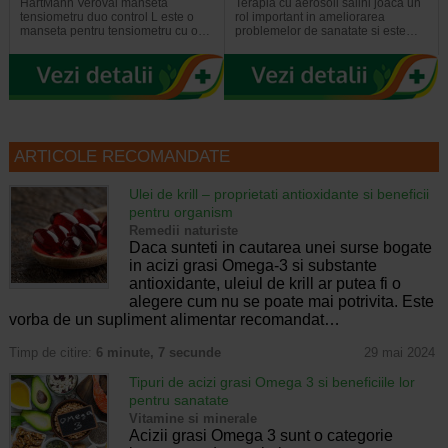
HartMann Veroval manseta
Terapia cu aerosoli salini joaca un
tensiometru duo control L este o
rol important in ameliorarea
manseta pentru tensiometru cu o…
problemelor de sanatate si este…
ARTICOLE RECOMANDATE
Ulei de krill – proprietati antioxidante si beneficii
pentru organism
Remedii naturiste
Daca sunteti in cautarea unei surse bogate
in acizi grasi Omega-3 si substante
antioxidante, uleiul de krill ar putea fi o
alegere cum nu se poate mai potrivita. Este
vorba de un supliment alimentar recomandat…
Timp de citire:
6 minute, 7 secunde
29 mai 2024
Tipuri de acizi grasi Omega 3 si beneficiile lor
pentru sanatate
Vitamine si minerale
Acizii grasi Omega 3 sunt o categorie