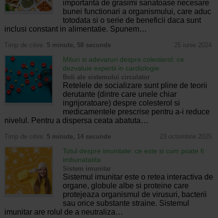
importanta de grasimi sanatoase necesare
bunei functionari a organismului, care aduc
totodata si o serie de beneficii daca sunt
inclusi constant in alimentatie. Spunem…
Timp de citire:
5 minute, 58 secunde
25 iunie 2024
Mituri si adevaruri despre colesterol: ce
dezvaluie expertii in cardiologie
Boli ale sistemului circulator
Retelele de socializare sunt pline de teorii
derutante (dintre care unele chiar
ingrijoratoare) despre colesterol si
medicamentele prescrise pentru a-i reduce
nivelul. Pentru a dispersa ceata abatuta…
Timp de citire:
5 minute, 14 secunde
23 octombrie 2025
Totul despre imunitate: ce este si cum poate fi
imbunatatita
Sistem imunitar
Sistemul imunitar este o retea interactiva de
organe, globule albe si proteine ​​care
protejeaza organismul de virusuri, bacterii
sau orice substante straine. Sistemul
imunitar are rolul de a neutraliza…