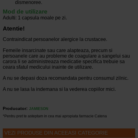
dismenoree.
Mod de utilizare
Adulti: 1 capsula moale pe zi.
Atentie!
Contraindicat persoanelor alergice la crustacee.
Femeile insarcinate sau care alapteaza, precum si
persoanele care au probleme de coagulare a sangelui sau
carora li se administreaza medicatie specifica trebuie sa
ceara sfatul medicului inainte de utilizare.
A nu se depasi doza recomandata pentru consumul zilnic.
A nu se lasa la indemana si la vederea copiilor mici.
Producator:
JAMIESON
*Pentru pret te asteptam in cea mai apropiata farmacie Catena
VEZI PRODUSE DIN ACEEASI CATEGORIE