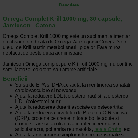
Descriere
Omega Complet Krill 1000 mg, 30 capsule,
Jamieson - Catena
Omega Complet Krill 1000 mg este un supliment alimentar
cu absorbtie ridicata de Omega. Acizii grasii Omega 3 din
uleiul de Krill sustin metabolismul lipidelor. Fara miros
neplacut de peste dupa administrare.
Jamieson Omega complet pure Krill oil 1000 mg nu contine
sare, lactoza, coloranti sau arome artificiale.
Beneficii
Sursa de EPA si DHA ce ajuta la mentinerea sanatatii
cardiovasculare si nervoase;
Ajuta la reducere LDL (colesterol rau) si la cresterea
HDL (colesterol bun);
Ajuta la reducerea durerii asociate cu osteoartrita;
Ajuta la reducerea nivelului de Proteina C-Reactiva
(CRP), proteina ce creste in toate bolile acute si
cronice, care se acutizeaza in infectii, reumatism
articular acut, poliartrita reumatoida,
boala Crohn
, etc.
Ajuta la ameliorarea simptomelor premenstruale si