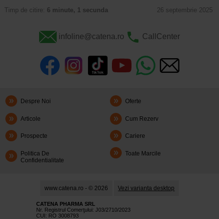
Timp de citire:
6 minute, 1 secunda
26 septembrie 2025
infoline@catena.ro
CallCenter
Despre Noi
Oferte
Articole
Cum Rezerv
Prospecte
Cariere
Politica De
Toate Marcile
Confidentialitate
www.catena.ro - © 2026
Vezi varianta desktop
CATENA PHARMA SRL
Nr. Registrul Comerţului: J03/2710/2023
CUI: RO 3008793