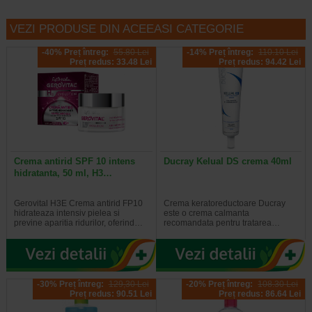
VEZI PRODUSE DIN ACEEASI CATEGORIE
-40% Preț întreg:
55.80 Lei
-14% Preț întreg:
110.10 Lei
Preț redus: 33.48 Lei
Preț redus: 94.42 Lei
Crema antirid SPF 10 intens
Ducray Kelual DS crema 40ml
hidratanta, 50 ml, H3…
Gerovital H3E Crema antirid FP10
Crema keratoreductoare Ducray
hidrateaza intensiv pielea si
este o crema calmanta
previne aparitia ridurilor, oferind…
recomandata pentru tratarea…
-30% Preț întreg:
129,30 Lei
-20% Preț întreg:
108.30 Lei
Preț redus: 90.51 Lei
Preț redus: 86.64 Lei