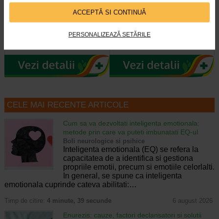
Gerovital H3 Evolution fiole cu
GH3 Derma+ Crema antirid si
acid hialuronic X 10 fiole
fermitate, 50 ml, Gerovital
ACCEPTĂ SI CONTINUĂ
Fiolele cu acid hialuronic Gerovital
Crema este dezvoltata pentru
PERSONALIZEAZĂ SETĂRILE
H3 Evolution de la Farmec SA au
intretinerea tenurilor ridate, lipsite
efecte intens hidratante si de…
de fermitate, tinere sau mature si…
CELE MAI RECENTE ARTICOLE
Cum sa va dezvoltati inteligenta emotionala:
metode prin care va puteti imbunatati EQ-ul
Boli neurologice si psihice
Inteligenta emotionala (EQ) se refera la
capacitatea de a identifica si gestiona
propriile emotii, precum si emotiile celorlalti.
In general, se spune ca inteligenta
emotionala cuprinde cateva abilitati:…
Timp de citire:
4 minute, 39 secunde
6 august 2026
Enurezis: cauze, factori declansatori si solutii