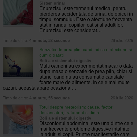
Sistem urinar
Enurezisul este termenul medical pentru
pierderea accidentala de urina, de obicei in
timpul somnului. Este o afectiune frecventa
atat in randul copiilor, cat si al adultilor.
Enurezisul este considerat…
Timp de citire:
4 minute, 32 secunde
28 iulie 2026
Senzatia de prea plin: cand indica o afectiune si
cum o tratati
Boli ale sistemului digestiv
Multi oameni au experimentat macar o data
dupa masa o senzatie de prea plin, chiar si
atunci cand nu au consumat o cantitate
foarte mare de alimente. In cele mai multe
cazuri, aceasta apare ocazional…
Timp de citire:
4 minute, 55 secunde
26 iulie 2026
Totul despre meteorism: cauze, factori
declansatori, tratament si dieta
Boli ale sistemului digestiv
Disconfortul abdominal este una dintre cele
mai frecvente probleme digestive intalnite
la adulti si copii. Printre manifestarile care