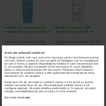
Sebium Gel Spumant pentru
Bioderma Sensibio H2O
curatarea tenului gras X 500 ml
Solutie Micelara X 500 ml
Bioderma Sebium Gel Spumant
Solutia Micelara Sensibio H2O de
este solutia ideala pentru curatarea
la Bioderma este recomandata atat
tenului gras. Formula sa…
pentru demachierea tenului cat si…
Acest site utilizează cookie-uri
Pe lângă cookie-urile care sunt strict necesare pentru funcționarea acestui
site web, folosim cookie-uri care ne ajută să înțelegem cum se navighează
pe site-ul nostru și ajută la îmbunătățirea modului în care funcționează site-
ul, de exemplu, făcând rezultatele să fie mai exacte în cazul căutărilor,
-40% Preț întreg:
77.90 Lei
-40% Preț întreg:
78.20 Lei
pentru a măsura performanța site-ului nostru. Partenerii noștri folosesc
Preț redus: 46.74 Lei
Preț redus: 46.92 Lei
instrumente de urmărire pentru a oferi publicitate personalizată pe baza
obiceiurilor dvs. de navigare.
Puteți face clic pe „Acceptă si continuă” pentru a fi de acord cu aceste
utilizări sau puteți face clic pe „Personalizează setările” pentru a vă
configura opțiunile. Vă puteți modifica preferințele și, în special, vă puteți
retrage consimțământul pe site-ul nostru în orice moment.
Mai multe detalii
aici
.