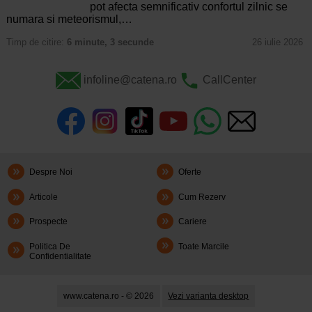
pot afecta semnificativ confortul zilnic se
numara si meteorismul,…
Timp de citire:
6 minute, 3 secunde
26 iulie 2026
infoline@catena.ro
CallCenter
Despre Noi
Oferte
Articole
Cum Rezerv
Prospecte
Cariere
Politica De
Toate Marcile
Confidentialitate
www.catena.ro - © 2026
Vezi varianta desktop