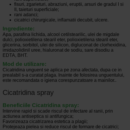
fisuri, zgarieturi, abraziuni, eruptii, arsuri de gradul I si
II, taieturi superficiale;
rani adanci;
cicatrici chirurgicale, inflamatii decubit, ulcere.
Ingrediente:
Apa, parafina lichida, alcool cetilstearilic, ulei de migdale
dulci, polioxietilena stearil eter, polioxietilena stearil eter,
glicerina, sorbitol, ulei de silicon, digluconat de clorhexidina,
imidazolidinil uree, hialuronat de sodiu, sare disodiu a
EDTA, BHT.
Mod de utilizare:
Cicatridina unguent se aplica pe zona afectata, dupa ce in
prealabil s-a curatat plaga. Inainte de folosirea unguentului,
este recomandata o igiena corespunzatoare a mainilor..
Cicatridina spray
Beneficiile Cicatridina spray:
Intervine rapid si scade riscul de infectare al ranii, prin
actiunea antiseptica si antifungica;
Favorizeaza cicatrizarea estetica a plagii;
Protejeaza pielea si reduce riscul de formare de cicatrici;