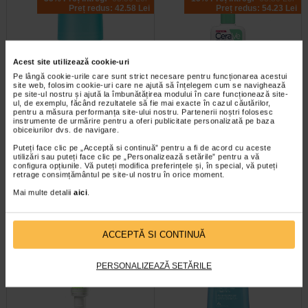
Preț redus: 42.58 Lei
Preț redus: 54.23 Lei
Acest site utilizează cookie-uri
Pe lângă cookie-urile care sunt strict necesare pentru funcționarea acestui
site web, folosim cookie-uri care ne ajută să înțelegem cum se navighează
pe site-ul nostru și ajută la îmbunătățirea modului în care funcționează site-
ul, de exemplu, făcând rezultatele să fie mai exacte în cazul căutărilor,
VICHY-Deo D.T.Roll-on
Gel de curatare spumant, piele
pentru a măsura performanța site-ului nostru. Partenerii noștri folosesc
antipers.efic.48h cu parfum…
normal-mixta, 236 ml, CeraVe
instrumente de urmărire pentru a oferi publicitate personalizată pe baza
obiceiurilor dvs. de navigare.
Spune adio transpiratiei si
Gelul de Curatare Spumant CeraVe
Puteți face clic pe „Acceptă si continuă” pentru a fi de acord cu aceste
utilizări sau puteți face clic pe „Personalizează setările” pentru a vă
mirosului neplacut al acesteia in
curata delicat in profunzime, lasand
configura opțiunile. Vă puteți modifica preferințele și, în special, vă puteți
contact cu aerul, pentru ca de…
pielii o senzatie placuta. Gelul de…
retrage consimțământul pe site-ul nostru în orice moment.
Mai multe detalii
aici
.
-14% Preț întreg:
119.70 Lei
-20% Preț întreg:
106.30 Lei
ACCEPTĂ SI CONTINUĂ
Preț redus: 102.58 Lei
Preț redus: 85.04 Lei
PERSONALIZEAZĂ SETĂRILE