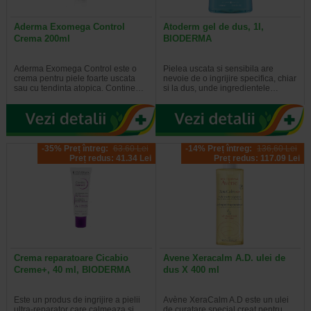
Aderma Exomega Control
Atoderm gel de dus, 1l,
Crema 200ml
BIODERMA
Aderma Exomega Control este o
Pielea uscata si sensibila are
crema pentru piele foarte uscata
nevoie de o ingrijire specifica, chiar
sau cu tendinta atopica. Contine…
si la dus, unde ingredientele…
-35% Preț întreg:
63.60 Lei
-14% Preț întreg:
136,60 Lei
Preț redus: 41.34 Lei
Preț redus: 117.09 Lei
Crema reparatoare Cicabio
Avene Xeracalm A.D. ulei de
Creme+, 40 ml, BIODERMA
dus X 400 ml
Este un produs de ingrijire a pielii
Avène XeraCalm A.D este un ulei
ultra-reparator care calmeaza si
de curatare special creat pentru