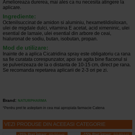
Amelioreaza durerea, mai ales ca nu necesita atingere la
aplicare.
Ingrediente:
Octenilsuccinat de amidon si aluminiu, hexametildisiloxan,
ulei de migdale dulci, vitamina E acetat, acid ximeninic, ulei
esential de lamaie, ulei esential din arbore de ceai,
hialuronat de sodiu, butan, isobutan, propan.
Mod de utilizare:
Inainte de a aplica Cicatridina spray este obligatoriu ca rana
sa fie curatata corespunzator, apoi se agita bine flaconul si
se pulverizeaza de la o distanta de 10-15 cm, direct pe rana.
Se recomanda repetarea aplicarii de 2-3 ori pe zi.
Brand:
NATURPHARMA
*Pentru pret te asteptam in cea mai apropiata farmacie Catena
VEZI PRODUSE DIN ACEEASI CATEGORIE
-35% Preț întreg:
65.50 Lei
-15% Preț întreg:
63.80 Lei