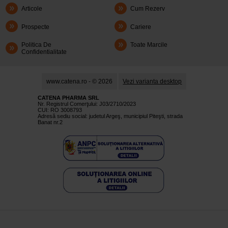
Articole
Cum Rezerv
Prospecte
Cariere
Politica De
Toate Marcile
Confidentialitate
www.catena.ro - © 2026
Vezi varianta desktop
CATENA PHARMA SRL
Nr. Registrul Comerţului: J03/2710/2023
CUI: RO 3008793
Adresă sediu social: judetul Argeş, municipiul Piteşti, strada
Banat nr.2