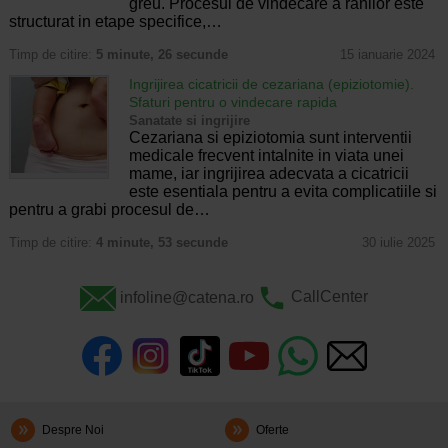
greu. Procesul de vindecare a ranilor este
structurat in etape specifice,…
Timp de citire:
5 minute, 26 secunde
15 ianuarie 2024
Ingrijirea cicatricii de cezariana (epiziotomie).
Sfaturi pentru o vindecare rapida
Sanatate si ingrijire
Cezariana si epiziotomia sunt interventii
medicale frecvent intalnite in viata unei
mame, iar ingrijirea adecvata a cicatricii
este esentiala pentru a evita complicatiile si
pentru a grabi procesul de…
Timp de citire:
4 minute, 53 secunde
30 iulie 2025
infoline@catena.ro
CallCenter
Despre Noi
Oferte