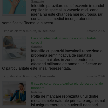
Sanatate
Infectiile parazitare sunt frecvente in randul
copiilor, in special la varstele mici, cand
igiena nu este chiar cea mai riguroasa, iar
contactul cu mediul inconjurator este
semnificativ. Tocmai din acest…
Timp de citire:
5 minute, 47 secunde
19 martie 2025
Paraziti intestinali in sarcina – cum ii tratati
corect?
Sarcina
Infectiile cu paraziti intestinali reprezinta o
problema semnificativa de sanatate
publica, mai ales in zonele endemice,
afectand milioane de oameni in fiecare an.
O particularitate este, insa, reprezentata…
Timp de citire:
6 minute, 11 secunde
5 martie 2026
8 cauze ce ar putea explica pierderea poftei de
mancare
Nutritie
Pofta de mancare reprezinta unul dintre
mecanismele naturale prin care organismul
isi asigura energia si nutrientii necesari