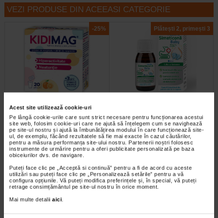
VEZI PRODUSE DIN ACEEASI CATEGORIE
-25%
Plătești 2, primești 3
Kidimag 3 ani + Magneziu
Simeticona Baby, simeticona
Acest site utilizează cookie-uri
Ionic, 20 plicuri, ZDROVIT
40mg/ml, emulsie, 50 ml…
Pe lângă cookie-urile care sunt strict necesare pentru funcționarea acestui
site web, folosim cookie-uri care ne ajută să înțelegem cum se navighează
pe site-ul nostru și ajută la îmbunătățirea modului în care funcționează site-
Recomandat mai ales copiilor
Assista Simeticona Baby este un
ul, de exemplu, făcând rezultatele să fie mai exacte în cazul căutărilor,
hiperactivi si cu deficit de atentie.
dispozitiv medical sub forma de
pentru a măsura performanța site-ului nostru. Partenerii noștri folosesc
Fara lactoza.Fara gluten…
emulsie orala. Assista…
instrumente de urmărire pentru a oferi publicitate personalizată pe baza
obiceiurilor dvs. de navigare.
Puteți face clic pe „Acceptă si continuă” pentru a fi de acord cu aceste
utilizări sau puteți face clic pe „Personalizează setările” pentru a vă
configura opțiunile. Vă puteți modifica preferințele și, în special, vă puteți
retrage consimțământul pe site-ul nostru în orice moment.
Plătești 2, primești 3
Plătești 2, primești 3
Mai multe detalii
aici
.