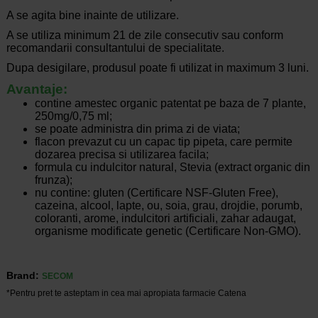
A se agita bine inainte de utilizare.
A se utiliza minimum 21 de zile consecutiv sau conform
recomandarii consultantului de specialitate.
Dupa desigilare, produsul poate fi utilizat in maximum 3 luni.
Avantaje:
contine amestec organic patentat pe baza de 7 plante,
250mg/0,75 ml;
se poate administra din prima zi de viata;
flacon prevazut cu un capac tip pipeta, care permite
dozarea precisa si utilizarea facila;
formula cu indulcitor natural, Stevia (extract organic din
frunza);
nu contine: gluten (Certificare NSF-Gluten Free),
cazeina, alcool, lapte, ou, soia, grau, drojdie, porumb,
coloranti, arome, indulcitori artificiali, zahar adaugat,
organisme modificate genetic (Certificare Non-GMO).
Brand:
SECOM
*Pentru pret te asteptam in cea mai apropiata farmacie Catena