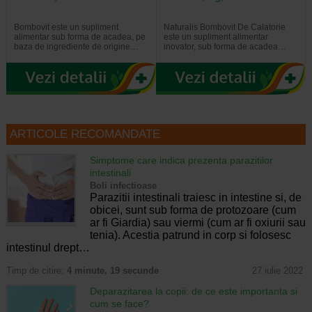
Bombovit este un supliment
Naturalis Bombovit De Calatorie
alimentar sub forma de acadea, pe
este un supliment alimentar
baza de ingrediente de origine…
inovator, sub forma de acadea…
ARTICOLE RECOMANDATE
Simptome care indica prezenta parazitilor
intestinali
Boli infectioase
Parazitii intestinali traiesc in intestine si, de
obicei, sunt sub forma de protozoare (cum
ar fi Giardia) sau viermi (cum ar fi oxiurii sau
tenia). Acestia patrund in corp si folosesc
intestinul drept…
Timp de citire:
4 minute, 19 secunde
27 iulie 2022
Deparazitarea la copii: de ce este importanta si
cum se face?