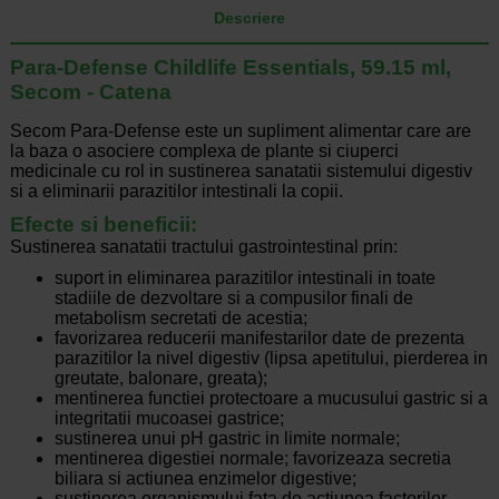
Descriere
Para-Defense Childlife Essentials, 59.15 ml,
Secom - Catena
Secom Para-Defense este un supliment alimentar care are
la baza o asociere complexa de plante si ciuperci
medicinale cu rol in sustinerea sanatatii sistemului digestiv
si a eliminarii parazitilor intestinali la copii.
Efecte si beneficii:
Sustinerea sanatatii tractului gastrointestinal prin:
suport in eliminarea parazitilor intestinali in toate
stadiile de dezvoltare si a compusilor finali de
metabolism secretati de acestia;
favorizarea reducerii manifestarilor date de prezenta
parazitilor la nivel digestiv (lipsa apetitului, pierderea in
greutate, balonare, greata);
mentinerea functiei protectoare a mucusului gastric si a
integritatii mucoasei gastrice;
sustinerea unui pH gastric in limite normale;
mentinerea digestiei normale; favorizeaza secretia
biliara si actiunea enzimelor digestive;
sustinerea organismului fata de actiunea factorilor