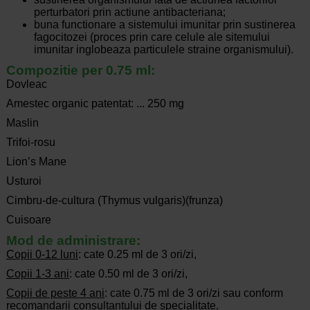
perturbatori prin actiune antibacteriana;
buna functionare a sistemului imunitar prin sustinerea
fagocitozei (proces prin care celule ale sitemului
imunitar inglobeaza particulele straine organismului).
Compozitie per 0.75 ml:
Dovleac
Amestec organic patentat: ... 250 mg
Maslin
Trifoi-rosu
Lion’s Mane
Usturoi
Cimbru-de-cultura (Thymus vulgaris)(frunza)
Cuisoare
Mod de administrare:
Copii 0-12 luni
: cate 0.25 ml de 3 ori/zi,
Copii 1-3 ani
: cate 0.50 ml de 3 ori/zi,
Copii de peste 4 ani
: cate 0.75 ml de 3 ori/zi sau conform
recomandarii consultantului de specialitate.