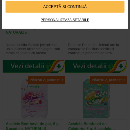
ACCEPTĂ SI CONTINUĂ
PERSONALIZEAZĂ SETĂRILE
Vita-Stelute, 60 jeleuri,
Probiofort, 30 jeleuri, Benesio
NATURALIS
Naturalis Vita-Stelute jeleuri este
Benesio Probiofort Jeleuri are in
un supliment alimentar vegan, sub
compozitie Bacillus subtilis si
forma de jeleuri cu aroma…
contine, in proportie de 96%…
Plătești 2, primești 3
Plătești 2, primești 3
Acadele Bombovit de gat, 6 g,
Acadele Bombovit de
6 acadele, NATURALIS
Calatorie, 6 g, 6 acadele…