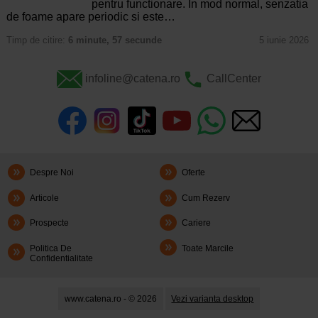
pentru functionare. In mod normal, senzatia
de foame apare periodic si este…
Timp de citire:
6 minute, 57 secunde
5 iunie 2026
infoline@catena.ro
CallCenter
Despre Noi
Oferte
Articole
Cum Rezerv
Prospecte
Cariere
Politica De
Toate Marcile
Confidentialitate
www.catena.ro - © 2026
Vezi varianta desktop