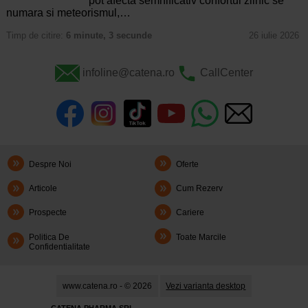
pot afecta semnificativ confortul zilnic se
numara si meteorismul,…
Timp de citire:
6 minute, 3 secunde
26 iulie 2026
infoline@catena.ro
CallCenter
Despre Noi
Oferte
Articole
Cum Rezerv
Prospecte
Cariere
Politica De
Toate Marcile
Confidentialitate
www.catena.ro - © 2026
Vezi varianta desktop