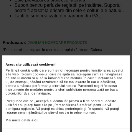
Suport pentru perfuzie reglabil pe inaltime. Suportul
poate fi atasat la oricare din cele 4 colturi ale patului.
Tabliile sunt realizate din panouri din PAL
Producator:
JIANLIAN HOMECARE PRODUCTS
*Pentru pret te asteptam in cea mai apropiata farmacie Catena
CELE MAI RECENTE ARTICOLE
Acest site utilizează cookie-uri
Pe lângă cookie-urile care sunt strict necesare pentru funcționarea acestui
Cum sa va dezvoltati inteligenta emotionala:
site web, folosim cookie-uri care ne ajută să înțelegem cum se navighează
metode prin care va puteti imbunatati EQ-ul
pe site-ul nostru și ajută la îmbunătățirea modului în care funcționează site-
ul, de exemplu, făcând rezultatele să fie mai exacte în cazul căutărilor,
Boli neurologice si psihice
pentru a măsura performanța site-ului nostru. Partenerii noștri folosesc
Inteligenta emotionala (EQ) se refera la
instrumente de urmărire pentru a oferi publicitate personalizată pe baza
capacitatea de a identifica si gestiona
obiceiurilor dvs. de navigare.
propriile emotii, precum si emotiile celorlalti.
Puteți face clic pe „Acceptă si continuă” pentru a fi de acord cu aceste
In general, se spune ca inteligenta
utilizări sau puteți face clic pe „Personalizează setările” pentru a vă
emotionala cuprinde cateva abilitati:…
configura opțiunile. Vă puteți modifica preferințele și, în special, vă puteți
retrage consimțământul pe site-ul nostru în orice moment.
Timp de citire:
4 minute, 39 secunde
6 august 2026
Mai multe detalii
aici
.
Enurezis: cauze, factori declansatori si solutii