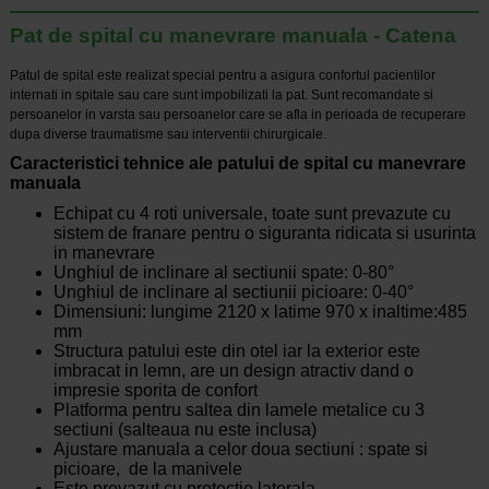
Pat de spital cu manevrare manuala - Catena
Patul de spital este realizat special pentru a asigura confortul pacientilor
internati in spitale sau care sunt impobilizati la pat. Sunt recomandate si
persoanelor in varsta sau persoanelor care se afla in perioada de recuperare
dupa diverse traumatisme sau interventii chirurgicale.
Caracteristici tehnice ale patului de spital cu manevrare
manuala
Echipat cu 4 roti universale, toate sunt prevazute cu
sistem de franare pentru o siguranta ridicata si usurinta
in manevrare
Unghiul de inclinare al sectiunii spate: 0-80°
Unghiul de inclinare al sectiunii picioare: 0-40°
Dimensiuni: lungime 2120 x latime 970 x inaltime:485
mm
Structura patului este din otel iar la exterior este
imbracat in lemn, are un design atractiv dand o
impresie sporita de confort
Platforma pentru saltea din lamele metalice cu 3
sectiuni (salteaua nu este inclusa)
Ajustare manuala a celor doua sectiuni : spate si
picioare, de la manivele
Este prevazut cu protectie laterala