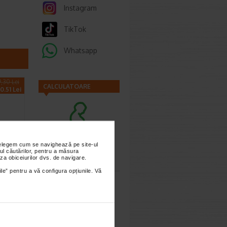
Instagram
TikTok
Whatsapp
9,30 Lei
CALCULATOARE
0.51 Lei
nțelegem cum se navighează pe site-ul
Calculator
ul căutărilor, pentru a măsura
sarcina
umant
za obiceiurilor dvs. de navigare.
ea
ile” pentru a vă configura opțiunile. Vă
 500…
pumant
Calculator