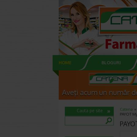
HOME
BLOGURI
Catena
Cauta pe site
PAYOT My 
PAYOT