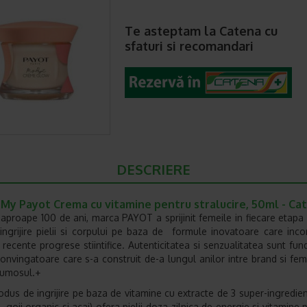
Te asteptam la Catena cu
sfaturi si recomandari
DESCRIERE
My Payot Crema cu vitamine pentru stralucire, 50ml - Ca
aproape 100 de ani, marca PAYOT a sprijinit femeile in fiecare etapa a 
 ingrijire pielii si corpului pe baza de formule inovatoare care inc
 recente progrese stiintifice. Autenticitatea si senzualitatea sunt fu
 convingatoare care s-a construit de-a lungul anilor intre brand si fem
rumosul.+
odus de ingrijire pe baza de vitamine cu extracte de 3 super-ingredien
 goji organic si acai) ofera pielii doza zilnica de energie si vitamine 