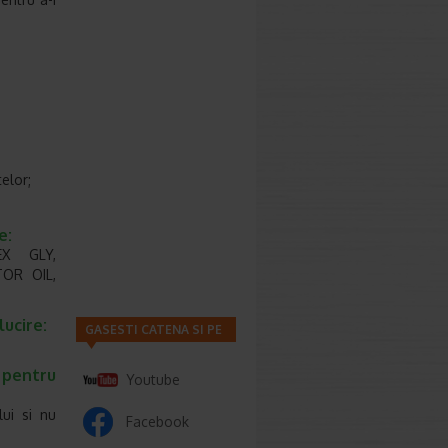
elor;
e:
EX GLY,
OR OIL,
ucire:
GASESTI CATENA SI PE
 pentru
Youtube
lui si nu
Facebook