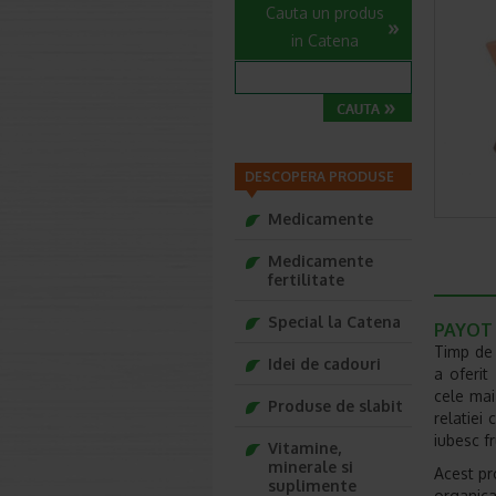
Cauta un produs
in Catena
DESCOPERA PRODUSE
Medicamente
Medicamente
fertilitate
Special la Catena
PAYOT 
Timp de 
Idei de cadouri
a oferit
cele mai
Produse de slabit
relatiei
iubesc f
Vitamine,
minerale si
Acest pr
suplimente
organica,