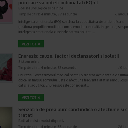
prin care va puteti imbunatati EQ-ul
Boli neurologice si psihice
Timp de citire:
4 minute, 39 secunde
6 augus
Inteligenta emotionala (EQ) se refera la capacitatea de a identifica si
gestiona propriile emotii, precum si emotiile celorlalti. In general, se sp
inteligenta emotionala cuprinde cateva abilitati:…
Enurezis: cauze, factori declansatori si solutii
Sistem urinar
Timp de citire:
4 minute, 32 secunde
28 iul
Enurezisul este termenul medical pentru pierderea accidentala de urina
obicei in timpul somnului. Este o afectiune frecventa atat in randul copii
cat si al adultilor. Enurezisul este considerat…
Senzatia de prea plin: cand indica o afectiune si 
tratati
Boli ale sistemului digestiv
Timp de citire:
4 minute, 55 secunde
26 iul