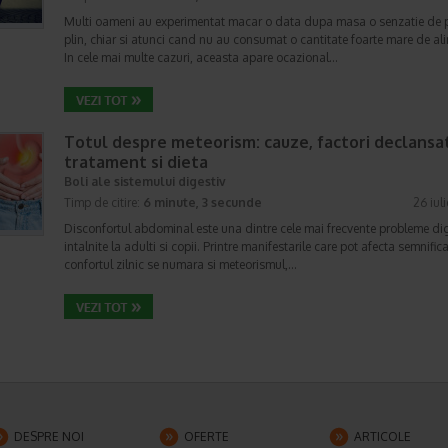
Multi oameni au experimentat macar o data dupa masa o senzatie de 
plin, chiar si atunci cand nu au consumat o cantitate foarte mare de al
In cele mai multe cazuri, aceasta apare ocazional…
Totul despre meteorism: cauze, factori declansat
tratament si dieta
Boli ale sistemului digestiv
Timp de citire:
6 minute, 3 secunde
26 iul
Disconfortul abdominal este una dintre cele mai frecvente probleme di
intalnite la adulti si copii. Printre manifestarile care pot afecta semnifica
confortul zilnic se numara si meteorismul,…
DESPRE NOI
OFERTE
ARTICOLE