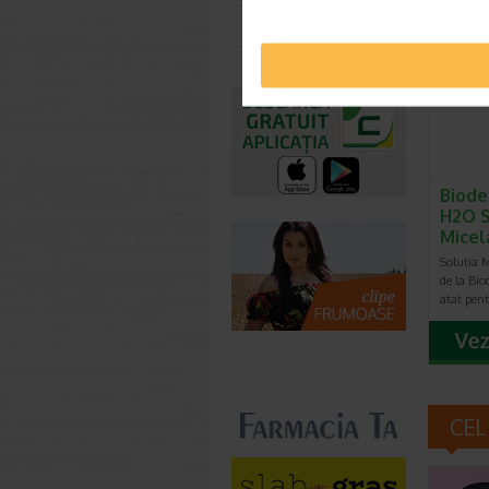
Toate farmaciile
-20% Pr
Biode
H2O S
Micel
Solutia 
de la Bi
atat pen
CEL