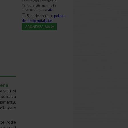
comunicari comerciale.
Pentru a citi mai multe
informatii apasa
aici
.
Sunt de acord cu
politica
de confidentialitate
tena
vietii si
orporeaza
ndamentul
eile care
te (rodie
pentru a-i