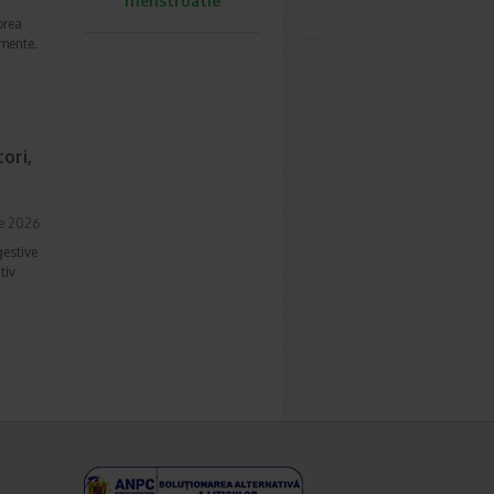
menstruatie
prea
imente.
ori,
ie 2026
gestive
tiv