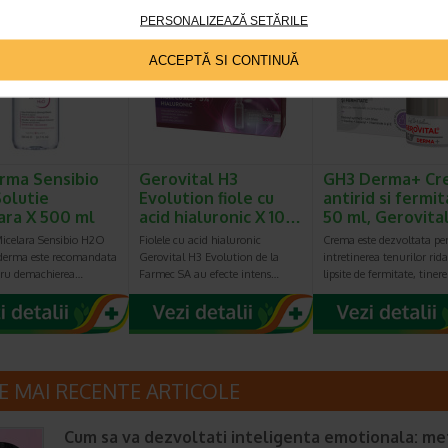
PERSONALIZEAZĂ SETĂRILE
eț întreg:
108.30 Lei
-40% Preț întreg:
77.90 Lei
-40% Preț întreg:
78
Preț redus: 86.64 Lei
Preț redus: 46.74 Lei
Preț redus: 4
ACCEPTĂ SI CONTINUĂ
rma Sensibio
Gerovital H3
GH3 Derma+ Cr
olutie
Evolution fiole cu
antirid si fermit
ara X 500 ml
acid hialuronic X 10…
50 ml, Gerovita
Micelara Sensibio H2O
Fiolele cu acid hialuronic
Crema este dezvoltata pe
oderma este recomandata
Gerovital H3 Evolution de la
intretinerea tenurilor rida
tru demachierea…
Farmec SA au efecte intens…
lipsite de fermitate, tiner
E MAI RECENTE ARTICOLE
Cum sa va dezvoltati inteligenta emotionala: m