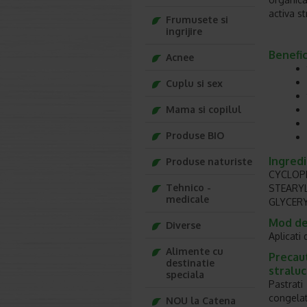
activa st
Frumusete si
ingrijire
Benefic
Acnee
Cuplu si sex
Mama si copilul
Produse BIO
Ingred
Produse naturiste
CYCLOP
Tehnico -
STEARY
medicale
GLYCER
Mod de
Diverse
Aplicati
Alimente cu
Precau
destinatie
straluc
speciala
Pastrati
congelat
NOU la Catena