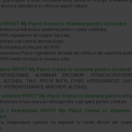
ralucirea naturala si a-i oferi un aspect radiant.
ii PAYOT My Payot Crema cu vitamine pentru stralucire:
textura sa hidrateaza epiderma pentru o piele catifelata;
95% ingrediente de origine naturala;
testata sub control dermatologic;
frumusetea in miscare din 1920;
semnatura Payot: ingrediente derivate din stiinta si din expertiza plant
50% hartie reciclata in aceasta cutie.
iente PAYOT My Payot Crema cu vitamine pentru stralucir
ENTASILOXANE, ALUMINUM ZIRCONIUM TETRACHLOROHYDR
L ALCOHOL, TALC, PPG-14 BUTYL ETHER, HYDROGENATED CAST
YL HYDROXYSTEARATE, ARACHIDYL ALCOHOL.
 utilizare PAYOT My Payot Crema cu vitamine pentru stral
 dimineata si/sau seara pe intreaga fata si pe gatul perfect curatate.
tii / Atentionari PAYOT My Payot Crema cu vitamine
ire:
 la temperatura camerei, nu expuneti la razele directe ale soare
i.