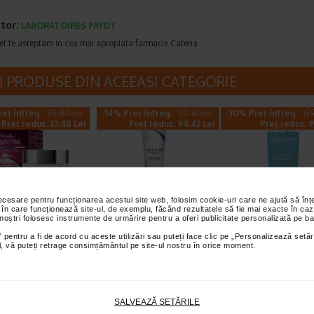
tor:
LABORATOIRES PAYOT
et te asteptam in cea mai apropiata farmacie Catena
I PRODUSE DIN ACEEASI CATEGORIE
eț întreg:
55.80 Lei
-14% Preț întreg:
110.10 Lei
-30% Preț întreg:
12
Preț redus: 33.48 Lei
Preț redus: 94.42 Lei
Preț redus: 9
necesare pentru funcționarea acestui site web, folosim cookie-uri care ne ajută să î
 în care funcționează site-ul, de exemplu, făcând rezultatele să fie mai exacte în caz
 antirid SPF 10
Ducray Kelual DS
Sebium Gel Sp
 noștri folosesc instrumente de urmărire pentru a oferi publicitate personalizată pe ba
s hidratanta,
crema 40ml
pentru curatar
 pentru a fi de acord cu aceste utilizări sau puteți face clic pe „Personalizează setăr
, H3…
tenului gras X
ial, vă puteți retrage consimțământul pe site-ul nostru în orice moment.
l H3E Crema antirid
Crema keratoreductoare Ducray
Bioderma Sebium Gel S
ateaza intensiv pielea si
este o crema calmanta
este solutia ideala pentru
paritia ridurilor…
recomandata pentru tratarea…
curatarea tenului gras…
SALVEAZĂ SETĂRILE