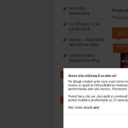
Nutritie
Produca
sanatoasa
*Pentru pr
Ce Oftapic ti se
potriveste
VEZ
Adora – Adorabili
din prima clipa
-40% Pr
Seturi cadou
Baylis&Harding
CONTACT
Acest site utilizează cookie-uri
Pe lângă cookie-urile care sunt strict 
nostru și ajută la îmbunătățirea modului
infoline@catena.ro
Crema
performanța site-ului nostru. Partenerii
inten
Puteți face clic pe „Acceptă si continuă”
50 ml
FARMACII
puteți modifica preferințele și, în spec
Gerovita
Mai multe detalii
aici
.
FP10 hidr
Farmacii NON-STOP
previne a
Farmacii FIV