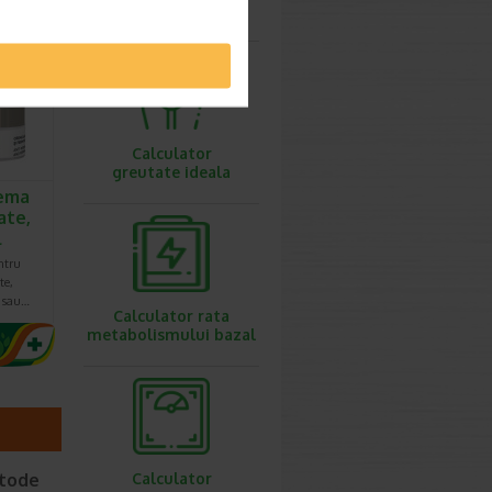
ovulatie
.20 Lei
6.92 Lei
Calculator
greutate ideala
ema
ate,
l
ntru
te,
e sau…
Calculator rata
metabolismului bazal
etode
Calculator