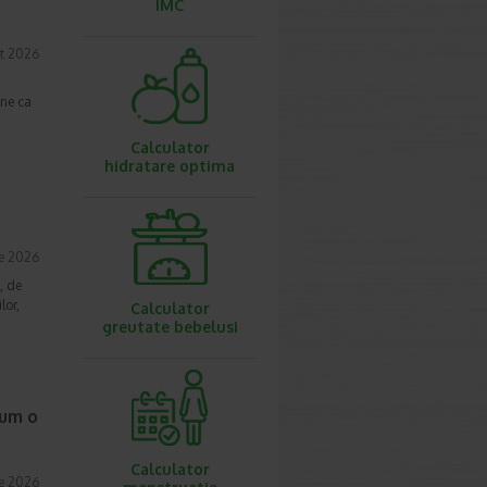
IMC
t 2026
une ca
Calculator
hidratare optima
ie 2026
, de
lor,
Calculator
greutate bebelusi
cum o
Calculator
ie 2026