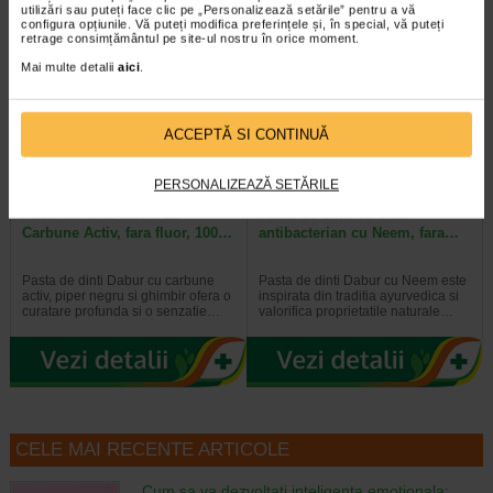
utilizări sau puteți face clic pe „Personalizează setările” pentru a vă
configura opțiunile. Vă puteți modifica preferințele și, în special, vă puteți
retrage consimțământul pe site-ul nostru în orice moment.
Plătești 2, primești 3
Plătești 2, primești 3
Mai multe detalii
aici
.
ACCEPTĂ SI CONTINUĂ
PERSONALIZEAZĂ SETĂRILE
Pasta de dinti albire cu
Pasta de dinti cu efect
Carbune Activ, fara fluor, 100…
antibacterian cu Neem, fara…
Pasta de dinti Dabur cu carbune
Pasta de dinti Dabur cu Neem este
activ, piper negru si ghimbir ofera o
inspirata din traditia ayurvedica si
curatare profunda si o senzatie…
valorifica proprietatile naturale…
CELE MAI RECENTE ARTICOLE
Cum sa va dezvoltati inteligenta emotionala: