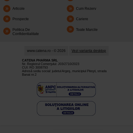
Articole
Cum Rezerv
Prospecte
Cariere
Politica De
Toate Marcile
Confidentialitate
www.catena.ro - © 2026
Vezi varianta desktop
CATENA PHARMA SRL
Nr. Registrul Comerţului: J03/2710/2023
CUI: RO 3008793
Adresă sediu social: judetul Argeş, municipiul Piteşti, strada
Banat nr.2