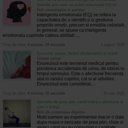
metode prin care va puteti imbunatati EQ-ul
Boli neurologice si psihice
Inteligenta emotionala (EQ) se refera la
capacitatea de a identifica si gestiona
propriile emotii, precum si emotiile celorlalti.
In general, se spune ca inteligenta
emotionala cuprinde cateva abilitati:…
Timp de citire:
4 minute, 39 secunde
6 august 2026
Enurezis: cauze, factori declansatori si solutii
Sistem urinar
Enurezisul este termenul medical pentru
pierderea accidentala de urina, de obicei in
timpul somnului. Este o afectiune frecventa
atat in randul copiilor, cat si al adultilor.
Enurezisul este considerat…
Timp de citire:
4 minute, 32 secunde
28 iulie 2026
Senzatia de prea plin: cand indica o afectiune si
cum o tratati
Boli ale sistemului digestiv
Multi oameni au experimentat macar o data
dupa masa o senzatie de prea plin, chiar si
atunci cand nu au consumat o cantitate