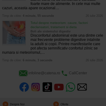
foarte mare de alimente. In cele mai multe
cazuri, aceasta apare ocazional…
Timp de citire:
4 minute, 55 secunde
26 iulie 2026
Totul despre meteorism: cauze, factori
declansatori, tratament si dieta
Boli ale sistemului digestiv
Disconfortul abdominal este una dintre cele
mai frecvente probleme digestive intalnite
la adulti si copii. Printre manifestarile care
pot afecta semnificativ confortul zilnic se
numara si meteorismul,…
Timp de citire:
6 minute, 3 secunde
26 iulie 2026
infoline@catena.ro
CallCenter
Despre Noi
Oferte