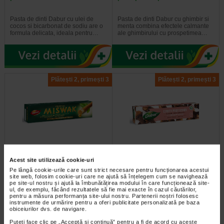
Pasta de dinti Dabur cu ulei de
Pasta de dinti Dabur cu ghimbir si
cocos si bicarbonat de sodiu are o
menta combina efectele calmante
formula delicata, ideala pentru…
ale ghimbirului cu prospetimea…
Plătești 2, primești 3
Plătești 2, primești 3
Pasta de dinti gingii sanatoase
Pasta de dinti protectie
Acest site utilizează cookie-uri
si dinti puternici cu Miswak…
impotriva cariilor, cu extract…
Pe lângă cookie-urile care sunt strict necesare pentru funcționarea acestui
site web, folosim cookie-uri care ne ajută să înțelegem cum se navighează
pe site-ul nostru și ajută la îmbunătățirea modului în care funcționează site-
Inspirata din traditia ayurvedica a
Pasta de dinti Dabur cu cuisoare
ul, de exemplu, făcând rezultatele să fie mai exacte în cazul căutărilor,
utilizarii betisorului de miswak,
este recomandata in special pentru
pentru a măsura performanța site-ului nostru. Partenerii noștri folosesc
aceasta pasta de dinti ofera…
gingii sensibile. Cuisoarele sunt…
instrumente de urmărire pentru a oferi publicitate personalizată pe baza
obiceiurilor dvs. de navigare.
Puteți face clic pe „Acceptă si continuă” pentru a fi de acord cu aceste