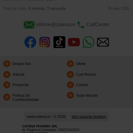
Timp de citire:
6 minute, 3 secunde
26 iulie 2026
infoline@catena.ro
CallCenter
Despre Noi
Oferte
Articole
Cum Rezerv
Prospecte
Cariere
Politica De
Toate Marcile
Confidentialitate
www.catena.ro - © 2026
Vezi varianta desktop
CATENA PHARMA SRL
Nr. Registrul Comerţului: J03/2710/2023