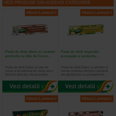
VEZI PRODUSE DIN ACEEASI CATEGORIE
Plătești 2, primești 3
Plătești 2, primești 3
Pasta de dinti albire si curatare
Pasta de dinti respiratie
profunda cu Ulei de Cocos…
proaspata si protectia…
Pasta de dinti Dabur cu ulei de
Pasta de dinti Dabur cu ghimbir si
cocos si bicarbonat de sodiu are o
menta combina efectele calmante
formula delicata, ideala pentru…
ale ghimbirului cu prospetimea…
Plătești 2, primești 3
Plătești 2, primești 3