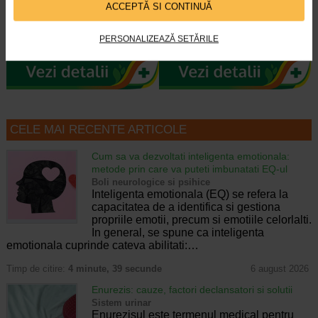
ACCEPTĂ SI CONTINUĂ
Pasta de dinti Dabur cu carbune
Pasta de dinti Dabur cu Neem este
activ, piper negru si ghimbir ofera o
inspirata din traditia ayurvedica si
PERSONALIZEAZĂ SETĂRILE
curatare profunda si o senzatie…
valorifica proprietatile naturale…
CELE MAI RECENTE ARTICOLE
Cum sa va dezvoltati inteligenta emotionala:
metode prin care va puteti imbunatati EQ-ul
Boli neurologice si psihice
Inteligenta emotionala (EQ) se refera la
capacitatea de a identifica si gestiona
propriile emotii, precum si emotiile celorlalti.
In general, se spune ca inteligenta
emotionala cuprinde cateva abilitati:…
Timp de citire:
4 minute, 39 secunde
6 august 2026
Enurezis: cauze, factori declansatori si solutii
Sistem urinar
Enurezisul este termenul medical pentru