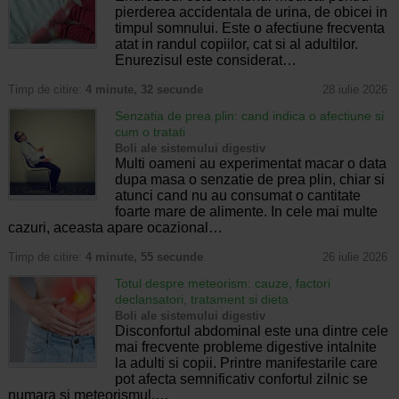
pierderea accidentala de urina, de obicei in
timpul somnului. Este o afectiune frecventa
atat in randul copiilor, cat si al adultilor.
Enurezisul este considerat…
Timp de citire:
4 minute, 32 secunde
28 iulie 2026
Senzatia de prea plin: cand indica o afectiune si
cum o tratati
Boli ale sistemului digestiv
Multi oameni au experimentat macar o data
dupa masa o senzatie de prea plin, chiar si
atunci cand nu au consumat o cantitate
foarte mare de alimente. In cele mai multe
cazuri, aceasta apare ocazional…
Timp de citire:
4 minute, 55 secunde
26 iulie 2026
Totul despre meteorism: cauze, factori
declansatori, tratament si dieta
Boli ale sistemului digestiv
Disconfortul abdominal este una dintre cele
mai frecvente probleme digestive intalnite
la adulti si copii. Printre manifestarile care
pot afecta semnificativ confortul zilnic se
numara si meteorismul,…