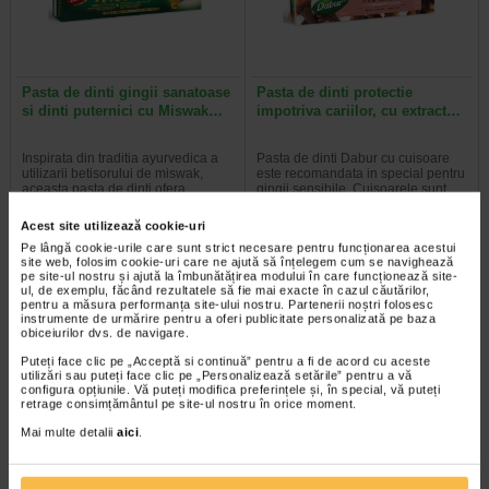
Pasta de dinti gingii sanatoase
Pasta de dinti protectie
si dinti puternici cu Miswak…
impotriva cariilor, cu extract…
Inspirata din traditia ayurvedica a
Pasta de dinti Dabur cu cuisoare
utilizarii betisorului de miswak,
este recomandata in special pentru
aceasta pasta de dinti ofera…
gingii sensibile. Cuisoarele sunt…
Acest site utilizează cookie-uri
Pe lângă cookie-urile care sunt strict necesare pentru funcționarea acestui
site web, folosim cookie-uri care ne ajută să înțelegem cum se navighează
pe site-ul nostru și ajută la îmbunătățirea modului în care funcționează site-
Plătești 2, primești 3
Plătești 2, primești 3
ul, de exemplu, făcând rezultatele să fie mai exacte în cazul căutărilor,
pentru a măsura performanța site-ului nostru. Partenerii noștri folosesc
instrumente de urmărire pentru a oferi publicitate personalizată pe baza
obiceiurilor dvs. de navigare.
Puteți face clic pe „Acceptă si continuă” pentru a fi de acord cu aceste
utilizări sau puteți face clic pe „Personalizează setările” pentru a vă
configura opțiunile. Vă puteți modifica preferințele și, în special, vă puteți
retrage consimțământul pe site-ul nostru în orice moment.
Mai multe detalii
aici
.
Pasta de dinti albire cu
Pasta de dinti cu efect
Carbune Activ, fara fluor, 100…
antibacterian cu Neem, fara…