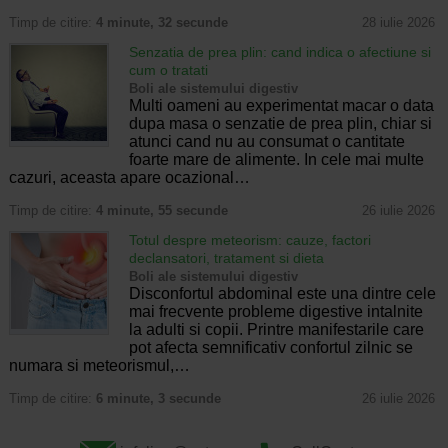
Timp de citire:
4 minute, 32 secunde
28 iulie 2026
Senzatia de prea plin: cand indica o afectiune si
cum o tratati
Boli ale sistemului digestiv
Multi oameni au experimentat macar o data
dupa masa o senzatie de prea plin, chiar si
atunci cand nu au consumat o cantitate
foarte mare de alimente. In cele mai multe
cazuri, aceasta apare ocazional…
Timp de citire:
4 minute, 55 secunde
26 iulie 2026
Totul despre meteorism: cauze, factori
declansatori, tratament si dieta
Boli ale sistemului digestiv
Disconfortul abdominal este una dintre cele
mai frecvente probleme digestive intalnite
la adulti si copii. Printre manifestarile care
pot afecta semnificativ confortul zilnic se
numara si meteorismul,…
Timp de citire:
6 minute, 3 secunde
26 iulie 2026