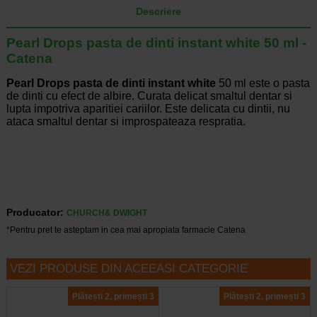
Descriere
Pearl Drops pasta de dinti instant white 50 ml -
Catena
Pearl Drops pasta de dinti instant white
50 ml este o pasta
de dinti cu efect de albire. Curata delicat smaltul dentar si
lupta impotriva aparitiei cariilor. Este delicata cu dintii, nu
ataca smaltul dentar si improspateaza respratia.
Producator:
CHURCH& DWIGHT
*Pentru pret te asteptam in cea mai apropiata farmacie Catena
VEZI PRODUSE DIN ACEEASI CATEGORIE
Plătești 2, primești 3
Plătești 2, primești 3