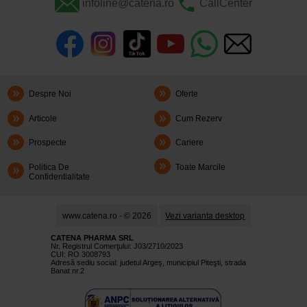
infoline@catena.ro
CallCenter
Despre Noi
Oferte
Articole
Cum Rezerv
Prospecte
Cariere
Politica De
Toate Marcile
Confidentialitate
www.catena.ro - © 2026
Vezi varianta desktop
CATENA PHARMA SRL
Nr. Registrul Comerţului: J03/2710/2023
CUI: RO 3008793
Adresă sediu social: judetul Argeş, municipiul Piteşti, strada
Banat nr.2