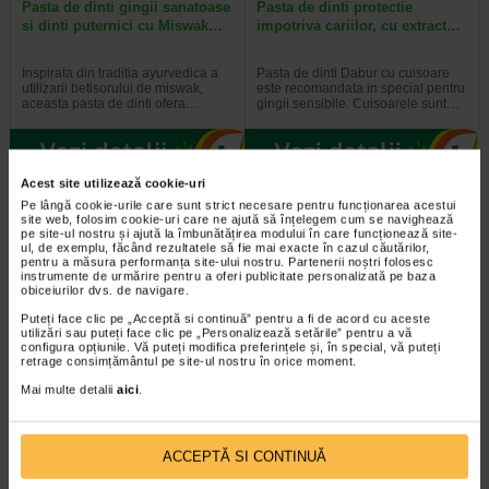
Pasta de dinti gingii sanatoase
Pasta de dinti protectie
si dinti puternici cu Miswak…
impotriva cariilor, cu extract…
Inspirata din traditia ayurvedica a
Pasta de dinti Dabur cu cuisoare
utilizarii betisorului de miswak,
este recomandata in special pentru
aceasta pasta de dinti ofera…
gingii sensibile. Cuisoarele sunt…
Acest site utilizează cookie-uri
Plătești 2, primești 3
Plătești 2, primești 3
Pe lângă cookie-urile care sunt strict necesare pentru funcționarea acestui
site web, folosim cookie-uri care ne ajută să înțelegem cum se navighează
pe site-ul nostru și ajută la îmbunătățirea modului în care funcționează site-
ul, de exemplu, făcând rezultatele să fie mai exacte în cazul căutărilor,
pentru a măsura performanța site-ului nostru. Partenerii noștri folosesc
instrumente de urmărire pentru a oferi publicitate personalizată pe baza
obiceiurilor dvs. de navigare.
Puteți face clic pe „Acceptă si continuă” pentru a fi de acord cu aceste
utilizări sau puteți face clic pe „Personalizează setările” pentru a vă
configura opțiunile. Vă puteți modifica preferințele și, în special, vă puteți
retrage consimțământul pe site-ul nostru în orice moment.
Pasta de dinti albire cu
Pasta de dinti cu efect
Carbune Activ, fara fluor, 100…
antibacterian cu Neem, fara…
Mai multe detalii
aici
.
Pasta de dinti Dabur cu carbune
Pasta de dinti Dabur cu Neem este
activ, piper negru si ghimbir ofera o
inspirata din traditia ayurvedica si
ACCEPTĂ SI CONTINUĂ
curatare profunda si o senzatie…
valorifica proprietatile naturale…