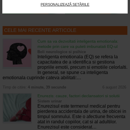
PERSONALIZEAZĂ SETĂRILE
CELE MAI RECENTE ARTICOLE
Cum sa va dezvoltati inteligenta emotionala:
metode prin care va puteti imbunatati EQ-ul
Boli neurologice si psihice
Inteligenta emotionala (EQ) se refera la
capacitatea de a identifica si gestiona
propriile emotii, precum si emotiile celorlalti.
In general, se spune ca inteligenta
emotionala cuprinde cateva abilitati:…
Timp de citire:
4 minute, 39 secunde
6 august 2026
Enurezis: cauze, factori declansatori si solutii
Sistem urinar
Enurezisul este termenul medical pentru
pierderea accidentala de urina, de obicei in
timpul somnului. Este o afectiune frecventa
atat in randul copiilor, cat si al adultilor.
Enurezisul este considerat…