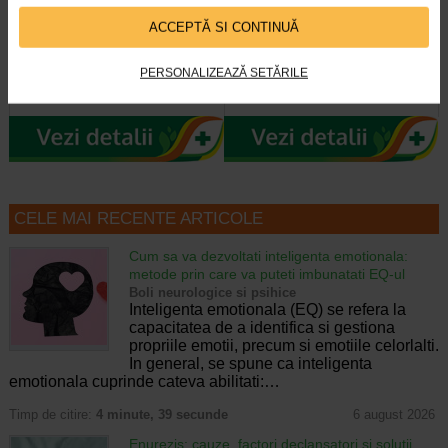
Pasta de dinti albire cu
Pasta de dinti cu efect
Carbune Activ, fara fluor, 100…
antibacterian cu Neem, fara…
ACCEPTĂ SI CONTINUĂ
Pasta de dinti Dabur cu carbune
Pasta de dinti Dabur cu Neem este
PERSONALIZEAZĂ SETĂRILE
activ, piper negru si ghimbir ofera o
inspirata din traditia ayurvedica si
curatare profunda si o senzatie…
valorifica proprietatile naturale…
CELE MAI RECENTE ARTICOLE
Cum sa va dezvoltati inteligenta emotionala:
metode prin care va puteti imbunatati EQ-ul
Boli neurologice si psihice
Inteligenta emotionala (EQ) se refera la
capacitatea de a identifica si gestiona
propriile emotii, precum si emotiile celorlalti.
In general, se spune ca inteligenta
emotionala cuprinde cateva abilitati:…
Timp de citire:
4 minute, 39 secunde
6 august 2026
Enurezis: cauze, factori declansatori si solutii