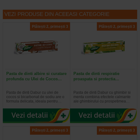
VEZI PRODUSE DIN ACEEASI CATEGORIE
Plătești 2, primești 3
Plătești 2, primești 3
Pasta de dinti albire si curatare
Pasta de dinti respiratie
profunda cu Ulei de Cocos…
proaspata si protectia…
Pasta de dinti Dabur cu ulei de
Pasta de dinti Dabur cu ghimbir si
cocos si bicarbonat de sodiu are o
menta combina efectele calmante
formula delicata, ideala pentru…
ale ghimbirului cu prospetimea…
Plătești 2, primești 3
Plătești 2, primești 3