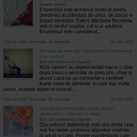
Sistem urinar
Enurezisul este termenul medical pentru
pierderea accidentala de urina, de obicei in
timpul somnului. Este o afectiune frecventa
atat in randul copiilor, cat si al adultilor.
Enurezisul este considerat…
Timp de citire:
4 minute, 32 secunde
28 iulie 2026
Senzatia de prea plin: cand indica o afectiune si
cum o tratati
Boli ale sistemului digestiv
Multi oameni au experimentat macar o data
dupa masa o senzatie de prea plin, chiar si
atunci cand nu au consumat o cantitate
foarte mare de alimente. In cele mai multe
cazuri, aceasta apare ocazional…
Timp de citire:
4 minute, 55 secunde
26 iulie 2026
Totul despre meteorism: cauze, factori
declansatori, tratament si dieta
Boli ale sistemului digestiv
Disconfortul abdominal este una dintre cele
mai frecvente probleme digestive intalnite
la adulti si copii. Printre manifestarile care