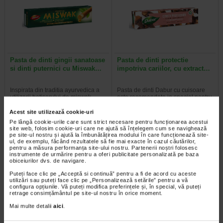
Pasta de dinti gingii sanatoase
Pasta de dinti protectie
si dinti puternici cu Miswak…
impotriva cariilor, cu extract…
Inspirata din traditia ayurvedica a
Pasta de dinti Dabur cu cuisoare
utilizarii betisorului de miswak,
este recomandata in special pentru
aceasta pasta de dinti ofera…
gingii sensibile. Cuisoarele sunt…
Acest site utilizează cookie-uri
Pe lângă cookie-urile care sunt strict necesare pentru funcționarea acestui
site web, folosim cookie-uri care ne ajută să înțelegem cum se navighează
pe site-ul nostru și ajută la îmbunătățirea modului în care funcționează site-
ul, de exemplu, făcând rezultatele să fie mai exacte în cazul căutărilor,
pentru a măsura performanța site-ului nostru. Partenerii noștri folosesc
Plătești 2, primești 3
Plătești 2, primești 3
instrumente de urmărire pentru a oferi publicitate personalizată pe baza
obiceiurilor dvs. de navigare.
Puteți face clic pe „Acceptă si continuă” pentru a fi de acord cu aceste
utilizări sau puteți face clic pe „Personalizează setările” pentru a vă
configura opțiunile. Vă puteți modifica preferințele și, în special, vă puteți
retrage consimțământul pe site-ul nostru în orice moment.
Mai multe detalii
aici
.