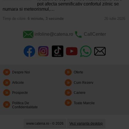
pot afecta semnificativ confortul zilnic se
numara si meteorismul,…
Timp de citire:
6 minute, 3 secunde
26 iulie 2026
infoline@catena.ro
CallCenter
Despre Noi
Oferte
Articole
Cum Rezerv
Prospecte
Cariere
Politica De
Toate Marcile
Confidentialitate
www.catena.ro - © 2026
Vezi varianta desktop