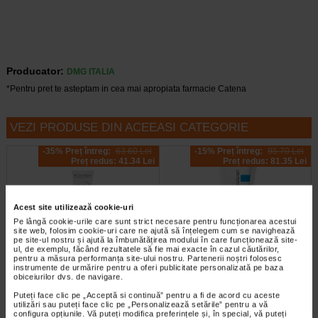
Producator:
DMG ITALIA
*Pentru pret te asteptam in cea mai apropiata farmacie Catena
VEZI PRODUSE DIN ACEEASI CATEGORIE
-35% Preț întreg:
63.60 Lei
-15% Preț întreg:
95.70 Lei
Preț redus: 41.34 Lei
Preț redus: 81.35 Lei
Acest site utilizează cookie-uri
Pe lângă cookie-urile care sunt strict necesare pentru funcționarea acestui
site web, folosim cookie-uri care ne ajută să înțelegem cum se navighează
pe site-ul nostru și ajută la îmbunătățirea modului în care funcționează site-
ul, de exemplu, făcând rezultatele să fie mai exacte în cazul căutărilor,
pentru a măsura performanța site-ului nostru. Partenerii noștri folosesc
Crema reparatoare Cicabio
CICAPLAST B5 Balsam
instrumente de urmărire pentru a oferi publicitate personalizată pe baza
Creme+, 40 ml, BIODERMA
reparator calmant, 100 ml, LRP
obiceiurilor dvs. de navigare.
Puteți face clic pe „Acceptă si continuă” pentru a fi de acord cu aceste
utilizări sau puteți face clic pe „Personalizează setările” pentru a vă
Este un produs de ingrijire a pielii
La Roche Posay Cicaplast Balsam
configura opțiunile. Vă puteți modifica preferințele și, în special, vă puteți
ultra-reparator care calmeaza si
B5 are o actiune reparatoare cu