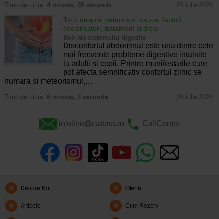
Timp de citire:
4 minute, 55 secunde
26 iulie 2026
Totul despre meteorism: cauze, factori
declansatori, tratament si dieta
Boli ale sistemului digestiv
Disconfortul abdominal este una dintre cele
mai frecvente probleme digestive intalnite
la adulti si copii. Printre manifestarile care
pot afecta semnificativ confortul zilnic se
numara si meteorismul,…
Timp de citire:
6 minute, 3 secunde
26 iulie 2026
infoline@catena.ro
CallCenter
Despre Noi
Oferte
Articole
Cum Rezerv