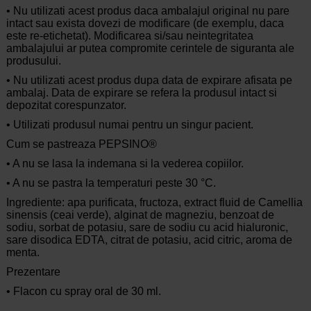
• Nu utilizati acest produs daca ambalajul original nu pare
intact sau exista dovezi de modificare (de exemplu, daca
este re-etichetat). Modificarea si/sau neintegritatea
ambalajului ar putea compromite cerintele de siguranta ale
produsului.
• Nu utilizati acest produs dupa data de expirare afisata pe
ambalaj. Data de expirare se refera la produsul intact si
depozitat corespunzator.
• Utilizati produsul numai pentru un singur pacient.
Cum se pastreaza PEPSINO®
• A nu se lasa la indemana si la vederea copiilor.
• A nu se pastra la temperaturi peste 30 °C.
Ingrediente: apa purificata, fructoza, extract fluid de Camellia
sinensis (ceai verde), alginat de magneziu, benzoat de
sodiu, sorbat de potasiu, sare de sodiu cu acid hialuronic,
sare disodica EDTA, citrat de potasiu, acid citric, aroma de
menta.
Prezentare
• Flacon cu spray oral de 30 ml.