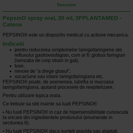
Descriere
PepsinO spray oral, 30 ml, 3FPLANTAMED -
Catena
PEPSINO® este un dispozitiv medical cu actiune mecanica.
Indicatii
pentru reducerea simptomelor laringofaringiene ale
refluxului gastroesofagian, cum ar fi: globus faringian
(senzatia de corp strain in gat),
tuse,
nevoie de “a drege glasul”,
uscaciune sau iritare laringofaringiana etc.
PEPSINO® poate, de asemenea, lubrifia si mucoasa
laringofaringiana, ajutand procesele de reepitelizare.
Pentru utilizare topica orala.
Ce trebuie sa stiti inainte sa luati PEPSINO®
• Nu luati PEPSINO® in caz de hipersensibilitate cunoscuta
la oricare din ingredientele produsului (enumerate in
sectiunea 6).
• Nu luati PEPSINO® daca sunteti gravida sau alaptati.