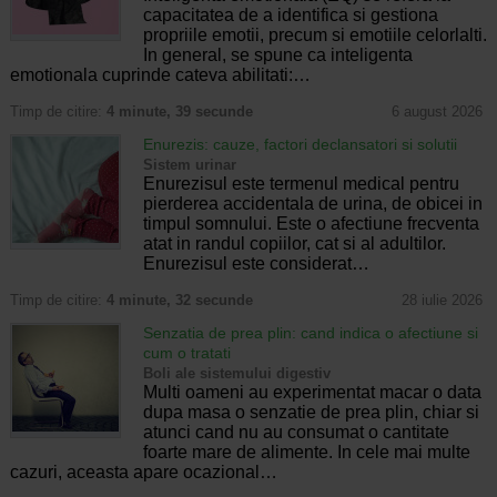
capacitatea de a identifica si gestiona
propriile emotii, precum si emotiile celorlalti.
In general, se spune ca inteligenta
emotionala cuprinde cateva abilitati:…
Timp de citire:
4 minute, 39 secunde
6 august 2026
Enurezis: cauze, factori declansatori si solutii
Sistem urinar
Enurezisul este termenul medical pentru
pierderea accidentala de urina, de obicei in
timpul somnului. Este o afectiune frecventa
atat in randul copiilor, cat si al adultilor.
Enurezisul este considerat…
Timp de citire:
4 minute, 32 secunde
28 iulie 2026
Senzatia de prea plin: cand indica o afectiune si
cum o tratati
Boli ale sistemului digestiv
Multi oameni au experimentat macar o data
dupa masa o senzatie de prea plin, chiar si
atunci cand nu au consumat o cantitate
foarte mare de alimente. In cele mai multe
cazuri, aceasta apare ocazional…