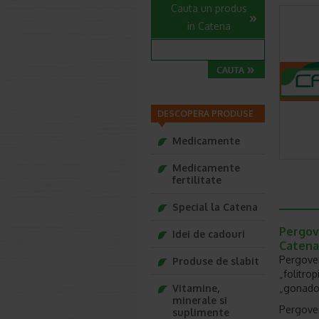
Cauta un produs
in Catena
DESCOPERA PRODUSE
Medicamente
Medicamente
fertilitate
Special la Catena
Pergove
Idei de cadouri
Catena
Pergover
Produse de slabit
„folitro
Vitamine,
„gonadotr
minerale si
Pergover
suplimente