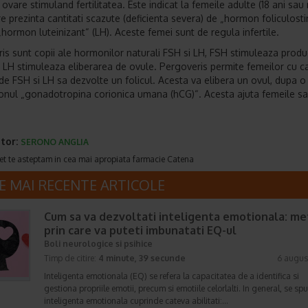
 ovare stimuland fertilitatea. Este indicat la femeile adulte (18 ani sau
re prezinta cantitati scazute (deficienta severa) de „hormon foliculost
 „hormon luteinizant“ (LH). Aceste femei sunt de regula infertile.
is sunt copii ale hormonilor naturali FSH si LH, FSH stimuleaza produ
r LH stimuleaza eliberarea de ovule. Pergoveris permite femeilor cu ca
de FSH si LH sa dezvolte un folicul. Acesta va elibera un ovul, dupa o 
nul „gonadotropina corionica umana (hCG)“. Acesta ajuta femeile s
tor:
SERONO ANGLIA
et te asteptam in cea mai apropiata farmacie Catena
E MAI RECENTE ARTICOLE
Cum sa va dezvoltati inteligenta emotionala: m
prin care va puteti imbunatati EQ-ul
Boli neurologice si psihice
Timp de citire:
4 minute, 39 secunde
6 augus
Inteligenta emotionala (EQ) se refera la capacitatea de a identifica si
gestiona propriile emotii, precum si emotiile celorlalti. In general, se sp
inteligenta emotionala cuprinde cateva abilitati:…