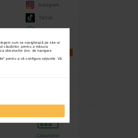
Instagram
TikTok
Whatsapp
ie 2026
nțelegem cum se navighează pe site-ul
, de
ul căutărilor, pentru a măsura
lor,
za obiceiurilor dvs. de navigare.
CALCULATOARE
ile” pentru a vă configura opțiunile. Vă
cum o
Calculator
sarcina
ie 2026
prea
imente.
Calculator