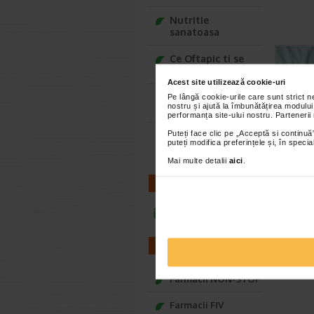
Nutritie
sanatoasa
Ce Oftapic ti se
potriveste
Acest site utilizează cookie-uri
Adora – Adorabili
Pe lângă cookie-urile care sunt strict 
nostru și ajută la îmbunătățirea modului
din prima clipa
performanța site-ului nostru. Partenerii
Puteți face clic pe „Acceptă si continuă”
Seturi cadou
puteți modifica preferințele și, în spec
Baylis&Harding
Mai multe detalii
aici
.
CONTACT
infoline@catena.ro
FARMACII
Farmacii NON-STOP
Farmacii FIV