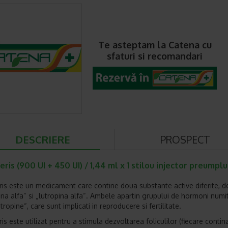
Te asteptam la Catena cu
sfaturi si recomandari
DESCRIERE
PROSPECT
ris (900 UI + 450 UI) / 1,44 ml x 1 stilou injector preumplu
is este un medicament care contine doua substante active diferite, 
pina alfa“ si „lutropina alfa“. Ambele apartin grupului de hormoni numit
opine“, care sunt implicati in reproducere si fertilitate.
is este utilizat pentru a stimula dezvoltarea foliculilor (fiecare conti