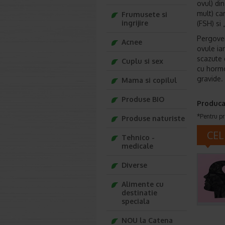
ovul) din
mult) ca
Frumusete si
ingrijire
(FSH) si
Pergover
Acnee
ovule ia
scazute 
Cuplu si sex
cu hormo
gravide.
Mama si copilul
Produse BIO
Produca
*Pentru pr
Produse naturiste
CEL
Tehnico -
medicale
Diverse
Alimente cu
destinatie
speciala
NOU la Catena