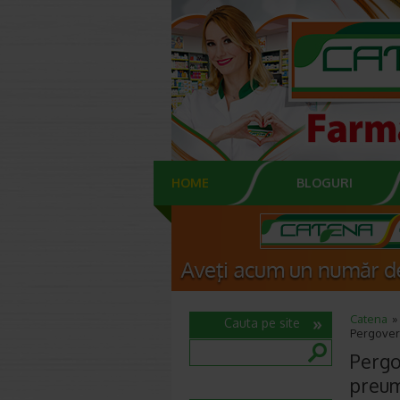
HOME
BLOGURI
Catena
Cauta pe site
Pergoveri
Pergov
preum