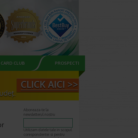
CARD CLUB
PROSPECTE
Aboneaza-te la
newsletterul nostru
or
Utilizam datele tale in scopul
corespondentei si pentru