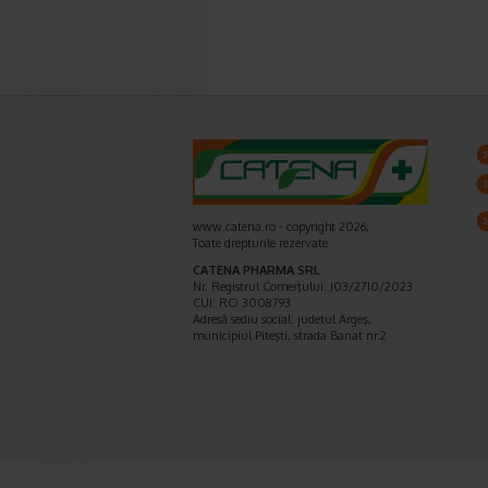
www.catena.ro - copyright 2026,
Toate drepturile rezervate
CATENA PHARMA SRL
Nr. Registrul Comerţului: J03/2710/2023
CUI: RO 3008793
Adresă sediu social: judetul Argeş,
municipiul Piteşti, strada Banat nr.2