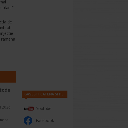
 mai
imulant“
ctia de
ntitati
injectie
a ramana
etode
GASESTI CATENA SI PE
t 2026
Youtube
une ca
Facebook