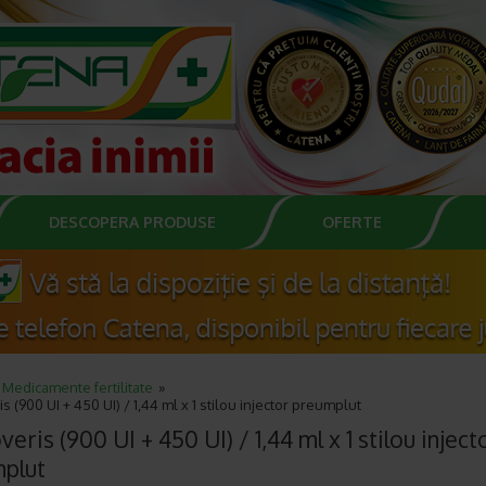
DESCOPERA PRODUSE
OFERTE
Medicamente fertilitate
s (900 UI + 450 UI) / 1,44 ml x 1 stilou injector preumplut
eris (900 UI + 450 UI) / 1,44 ml x 1 stilou inject
plut