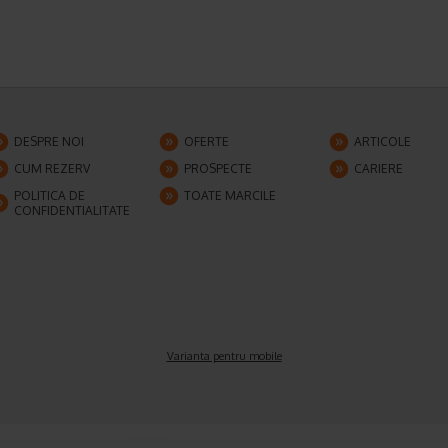
DESPRE NOI
OFERTE
ARTICOLE
CUM REZERV
PROSPECTE
CARIERE
POLITICA DE
TOATE MARCILE
CONFIDENTIALITATE
Varianta pentru mobile