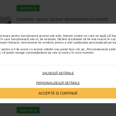
Enurezis: cauze, factori declansatori si solutii
Sistem urinar
Timp de citire:
4 minute, 32 secunde
28 iul
necesare pentru funcționarea acestui site web, folosim cookie-uri care ne ajută să î
Enurezisul este termenul medical pentru pierderea accidentala de urina
 în care funcționează site-ul, de exemplu, făcând rezultatele să fie mai exacte în caz
obicei in timpul somnului. Este o afectiune frecventa atat in randul copii
 noștri folosesc instrumente de urmărire pentru a oferi publicitate personalizată pe ba
cat si al adultilor. Enurezisul este considerat…
 pentru a fi de acord cu aceste utilizări sau puteți face clic pe „Personalizează setăr
ial, vă puteți retrage consimțământul pe site-ul nostru în orice moment.
Senzatia de prea plin: cand indica o afectiune si 
tratati
SALVEAZĂ SETĂRILE
Boli ale sistemului digestiv
PERSONALIZEAZĂ SETĂRILE
Timp de citire:
4 minute, 55 secunde
26 iul
Multi oameni au experimentat macar o data dupa masa o senzatie de 
ACCEPTĂ SI CONTINUĂ
plin, chiar si atunci cand nu au consumat o cantitate foarte mare de al
In cele mai multe cazuri, aceasta apare ocazional…