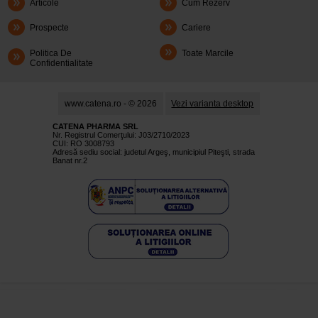
Articole
Cum Rezerv
Prospecte
Cariere
Politica De
Toate Marcile
Confidentialitate
www.catena.ro - © 2026
Vezi varianta desktop
CATENA PHARMA SRL
Nr. Registrul Comerţului: J03/2710/2023
CUI: RO 3008793
Adresă sediu social: judetul Argeş, municipiul Piteşti, strada
Banat nr.2