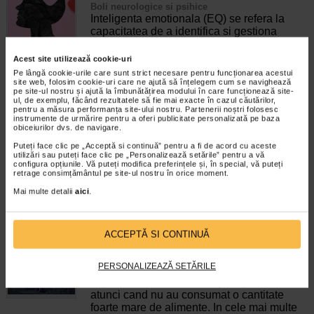
Boli neurologice si psihice
Inteligenta emotionala (EQ) se refera la
capacitatea de a identifica si gestiona
propriile emotii, precum si emotiile celorlalti.
In general, se spune ca inteligenta
Acest site utilizează cookie-uri
emotionala cuprinde cateva abilitati:…
Pe lângă cookie-urile care sunt strict necesare pentru funcționarea acestui
site web, folosim cookie-uri care ne ajută să înțelegem cum se navighează
pe site-ul nostru și ajută la îmbunătățirea modului în care funcționează site-
Timp de citire:
4 minute, 31 secunde
6 august 2026
ul, de exemplu, făcând rezultatele să fie mai exacte în cazul căutărilor,
pentru a măsura performanța site-ului nostru. Partenerii noștri folosesc
Enurezis: cauze, factori declansatori si solutii
instrumente de urmărire pentru a oferi publicitate personalizată pe baza
Sistem urinar
obiceiurilor dvs. de navigare.
Enurezisul este termenul medical pentru
Puteți face clic pe „Acceptă si continuă” pentru a fi de acord cu aceste
pierderea accidentala de urina, de obicei in
utilizări sau puteți face clic pe „Personalizează setările” pentru a vă
timpul somnului. Este o afectiune frecventa
configura opțiunile. Vă puteți modifica preferințele și, în special, vă puteți
retrage consimțământul pe site-ul nostru în orice moment.
atat in randul copiilor, cat si al adultilor.
Enurezisul este considerat…
Mai multe detalii
aici
.
Timp de citire:
4 minute, 32 secunde
28 iulie 2026
Senzatia de prea plin: cand indica o afectiune si
ACCEPTĂ SI CONTINUĂ
cum o tratati
Boli ale sistemului digestiv
PERSONALIZEAZĂ SETĂRILE
Multi oameni au experimentat macar o data
dupa masa o senzatie de prea plin, chiar si
atunci cand nu au consumat o cantitate
foarte mare de alimente. In cele mai multe