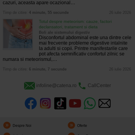
cazuri, aceasta apare ocazional…
Timp de citire:
4 minute, 55 secunde
26 iulie 2026
Totul despre meteorism: cauze, factori
declansatori, tratament si dieta
Boli ale sistemului digestiv
Disconfortul abdominal este una dintre cele
mai frecvente probleme digestive intalnite
la adulti si copii. Printre manifestarile care
pot afecta semnificativ confortul zilnic se
numara si meteorismul,…
Timp de citire:
6 minute, 7 secunde
26 iulie 2026
infoline@catena.ro
CallCenter
Despre Noi
Oferte