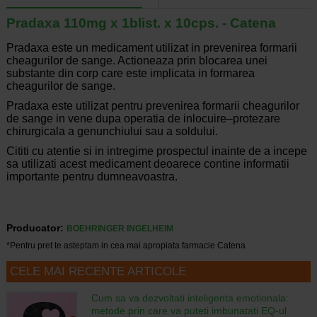
Pradaxa 110mg x 1blist. x 10cps. - Catena
Pradaxa este un medicament utilizat in prevenirea formarii
cheagurilor de sange. Actioneaza prin blocarea unei
substante din corp care este implicata in formarea
cheagurilor de sange.
Pradaxa este utilizat pentru prevenirea formarii cheagurilor
de sange in vene dupa operatia de inlocuire–protezare
chirurgicala a genunchiului sau a soldului.
Cititi cu atentie si in intregime prospectul inainte de a incepe
sa utilizati acest medicament deoarece contine informatii
importante pentru dumneavoastra.
Producator:
BOEHRINGER INGELHEIM
*Pentru pret te asteptam in cea mai apropiata farmacie Catena
CELE MAI RECENTE ARTICOLE
Cum sa va dezvoltati inteligenta emotionala:
metode prin care va puteti imbunatati EQ-ul