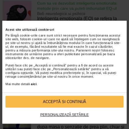
Cum sa va dezvoltati inteligenta emotionala:
metode prin care va puteti imbunatati EQ-ul
Boli neurologice si psihice
Inteligenta emotionala (EQ) se refera la
capacitatea de a identifica si gestiona
propriile emotii, precum si emotiile celorlalti.
Acest site utilizează cookie-uri
In general, se spune ca inteligenta
Pe lângă cookie-urile care sunt strict necesare pentru funcționarea acestui
emotionala cuprinde cateva abilitati:…
site web, folosim cookie-uri care ne ajută să înțelegem cum se navighează
pe site-ul nostru și ajută la îmbunătățirea modului în care funcționează site-
ul, de exemplu, făcând rezultatele să fie mai exacte în cazul căutărilor,
Timp de citire:
4 minute, 39 secunde
6 august 2026
pentru a măsura performanța site-ului nostru. Partenerii noștri folosesc
instrumente de urmărire pentru a oferi publicitate personalizată pe baza
Enurezis: cauze, factori declansatori si solutii
obiceiurilor dvs. de navigare.
Sistem urinar
Puteți face clic pe „Acceptă si continuă” pentru a fi de acord cu aceste
Enurezisul este termenul medical pentru
utilizări sau puteți face clic pe „Personalizează setările” pentru a vă
pierderea accidentala de urina, de obicei in
configura opțiunile. Vă puteți modifica preferințele și, în special, vă puteți
retrage consimțământul pe site-ul nostru în orice moment.
timpul somnului. Este o afectiune frecventa
atat in randul copiilor, cat si al adultilor.
Mai multe detalii
aici
.
Enurezisul este considerat…
Timp de citire:
4 minute, 32 secunde
28 iulie 2026
ACCEPTĂ SI CONTINUĂ
Senzatia de prea plin: cand indica o afectiune si
cum o tratati
PERSONALIZEAZĂ SETĂRILE
Boli ale sistemului digestiv
Multi oameni au experimentat macar o data
dupa masa o senzatie de prea plin, chiar si