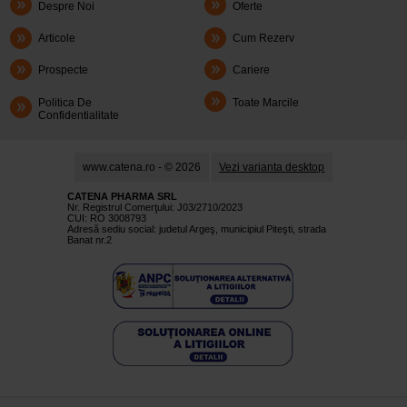
Despre Noi
Oferte
Articole
Cum Rezerv
Prospecte
Cariere
Politica De
Toate Marcile
Confidentialitate
www.catena.ro - © 2026
Vezi varianta desktop
CATENA PHARMA SRL
Nr. Registrul Comerţului: J03/2710/2023
CUI: RO 3008793
Adresă sediu social: judetul Argeş, municipiul Piteşti, strada
Banat nr.2