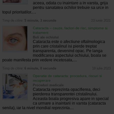
aceea, odata cu inaintare a in varsta, grija
pentru sanatatea ochilor trebuie sa urce in
topul prioritatilor.…
Timp de citire:
5 minute, 3 secunde
23 iunie 2021
Cataracta – cauze, factori de risc, simptome si
tratament
Boli ale ochiului
Cataracta este o afectiune oftalmologica
prin care cristalinul isi pierde treptat
transparenta, devenind opac. Pe langa
modificarea aspectului ochiului, boala se
poate manifesta prin vedere incetosata,…
Timp de citire:
6 minute, 0 secunde
18 iulie 2023
Operatie de cataracta: procedura, riscuri si
recuperare
Proceduri medicale
Cataracta reprezinta opacifierea, deci
pierderea transparentei cristalinului.
Aceasta boala progresiva apare in special
ca urmare a inaintarii in varsta (cataracta
senila), iar la nivel mondial reprezinta…