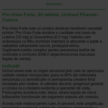
Descriere
Pro-Visio Forte, 30 tablete, Unimed Pharma -
Catena
Pro-Visio Forte este un produs destinat mentinerii sanatatii
ochilor. Pro-Visio Forte
c
ontine o cantitate mai mare de
Luteina (10 mg) şi Zeaxantina (0,5 mg) / tableta care
actioneaza ca filtru (ochelari interiori) si absoarbe o parte a
radiatiilor ultraviolete nocive, protejand retina.
Supliment nutritiv complex pentru prevenirea bolilor de
civilizatie a ochilului (DMLV degenerescenta maculara
legata de varsta).
Indicatii
Ochiul uman este un organ senzorial prin care se apreciaza
calitativ mediul inconjurator, pana la 80% din informatia
senzoriala cu semnificatie in permanenta crestere fiind
receptata prin vedere. In ultimele decenii, progresul general
a condus la o crestere evidenta a sperantei de viata.
Prelungirea acesteia este, totusi, strans legata de riscul
tulburarilor functionale ale organelor expuse ale corpului.
Acesta este motivul pentru care, in prezent, este amplificata
necesitatea protejarii ochilor de cresterea permanenta a