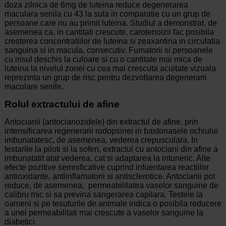
doza zilnica de 6mg de luteina reduce degenerarea
maculara senila cu 43 la suta in comparatie cu un grup de
persoane care nu au primit luteina. Studiul a demonstrat, de
asemenea ca, in cantitati crescute, carotenoizii fac posibila
cresterea concentratiilor de luteina si zeaxantina in circulatia
sanguina si in macula, consecutiv. Fumatorii si persoanele
cu irisul deschis la culoare si cu o cantitate mai mica de
luteina la nivelul zonei cu cea mai crescuta acuitate vizuala
reprezinta un grup de risc pentru dezvoltarea degenerarii
maculare senile.
Rolul extractului de afine
Antocianii (antocianozidele) din extractul de afine, prin
intensificarea regenerarii rodopsinei in bastonasele ochiului
imbunatatesc, de asemenea, vederea crepusculara. In
testarile la piloti si la soferi, extractul cu antociani din afine a
imbunatatit atat vederea, cat si adaptarea la intuneric. Alte
efecte pozitive semnificative cuprind infuentarea reactiilor
antioxidante, antiinflamatorii si antisclerotice. Antocianii pot
reduce, de asemenea, permeabilitatea vaselor sanguine de
calibru mic si sa previna sangerarea capilara. Testele la
oameni si pe tesuturile de animale indica o posibila reducere
a unei permeabilitati mai crescute a vaselor sanguine la
diabetici.