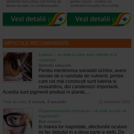
alimentar fara zahar, sub forma de
pentru volum - contine un
flacon buvabil, ce combina patru…
surfactant inovator, fara sulfati…
ARTICOLE RECOMANDATE
Luteina – ce este si care sunt rolurile ei in
organism
Remedii naturiste
Pentru mentinerea sanatatii ochilor, avem
nevoie de o varietate de nutrienti, printre
care cei mai cunoscuti sunt luteina si
zeaxantina, doi carotenoizi importanti.
Acestia sunt pigmenti produsi in plante,…
Timp de citire:
6 minute, 8 secunde
15 noiembrie 2022
Degenerescenta maculara – ce este si cum se
manifesta?
Boli cronice
In marea lor majoritate, afectiunile oculare
isi fac debutul in a doua parte a vietii. De