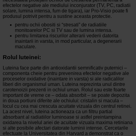
efectelor negative ale mediului inconjurator (TV, PC, radiatii
solare, lumina intensa, fum de tigara), iar Pro-Visio poate fi
produsul potrivit pentru a sustine aceasta protectie.
pentru ochii obositi si “stresati” de radiatiile
monitoarelor PC si TV sau de lumina intensa.
pentru limitarea riscurilor alterarii vederii datorita
inaintarii in varsta, in mod particular, a degenerarii
maculare.
Rolul luteinei:
Luteina face parte din antioxidantii semnificativ puternici –
componenta cheie pentru prevenirea efectelor negative ale
proceselor oxidative (inaintare in varsta) si ale radicalilor
liberi din organismul uman. Luteina reprezinta unul dintre
carotenoizii prezenti in ochiul uman. Rolul sau este foarte
important de vreme ce – odata absorbit – se poate depozita
in doua portiuni diferite ale ochiului: cristalin si macula –
locul cu cea mai crescuta acuitate vizuala din centrul retinei.
La acest nivel, luteina actioneaza ca un filtru partial
absorbant al radiatiilor luminoase si astfel preintampina
oxidarea la nivelul ariei de acuitate vizuala maxima retiniana
si alte posibile afectari datorate luminii intense. Cercetarile
efectuate la Universitatea din Harvard a demonstrat ca o