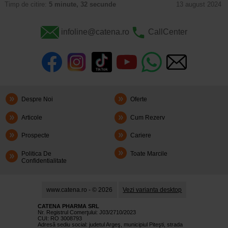
Timp de citire:
5 minute, 32 secunde
13 august 2024
infoline@catena.ro
CallCenter
Despre Noi
Oferte
Articole
Cum Rezerv
Prospecte
Cariere
Politica De
Toate Marcile
Confidentialitate
www.catena.ro - © 2026
Vezi varianta desktop
CATENA PHARMA SRL
Nr. Registrul Comerţului: J03/2710/2023
CUI: RO 3008793
Adresă sediu social: judetul Argeş, municipiul Piteşti, strada