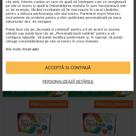
-25% Preț întreg:
57.50 Lei
-35% Preț întreg:
96.60 Lei
site web, folosim cookie-uri care ne ajută să înțelegem cum se navighează
Preț redus: 43.13 Lei
Preț redus: 62.79 Lei
pe site-ul nostru și ajută la îmbunătățirea modului în care funcționează site-
ul, de exemplu, făcând rezultatele să fie mai exacte în cazul căutărilor,
pentru a măsura performanța site-ului nostru. Partenerii noștri folosesc
instrumente de urmărire pentru a oferi publicitate personalizată pe baza
obiceiurilor dvs. de navigare.
Puteți face clic pe „Acceptă si continuă” pentru a fi de acord cu aceste
utilizări sau puteți face clic pe „Personalizează setările” pentru a vă
configura opțiunile. Vă puteți modifica preferințele și, în special, vă puteți
retrage consimțământul pe site-ul nostru în orice moment.
Minoxicapil, 30 capsule,
Minoxicapil Women spray, 60
Mai multe detalii
aici
.
DOCTOR FITERMAN
ml, Doctor Fiterman
Doctor Fiterman MINOXICAPIL este
Doctor Fiterman MINOXICAPIL
ACCEPTĂ SI CONTINUĂ
o formula fortifianta alcatuita din
WOMEN spray are actiune multipla
aminoacizi, minerale si 11…
impotriva caderii parului. Potrivit…
PERSONALIZEAZĂ SETĂRILE
Plătești 2, primești 3
Plătești 2, primești 3