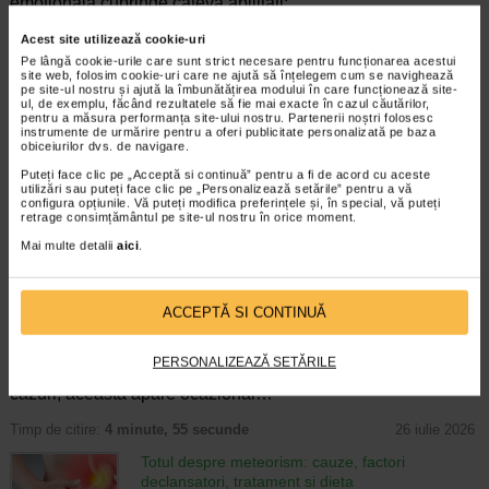
emotionala cuprinde cateva abilitati:…
Timp de citire:
4 minute, 39 secunde
6 august 2026
Acest site utilizează cookie-uri
Pe lângă cookie-urile care sunt strict necesare pentru funcționarea acestui
Enurezis: cauze, factori declansatori si solutii
site web, folosim cookie-uri care ne ajută să înțelegem cum se navighează
pe site-ul nostru și ajută la îmbunătățirea modului în care funcționează site-
Sistem urinar
ul, de exemplu, făcând rezultatele să fie mai exacte în cazul căutărilor,
Enurezisul este termenul medical pentru
pentru a măsura performanța site-ului nostru. Partenerii noștri folosesc
pierderea accidentala de urina, de obicei in
instrumente de urmărire pentru a oferi publicitate personalizată pe baza
obiceiurilor dvs. de navigare.
timpul somnului. Este o afectiune frecventa
atat in randul copiilor, cat si al adultilor.
Puteți face clic pe „Acceptă si continuă” pentru a fi de acord cu aceste
Enurezisul este considerat…
utilizări sau puteți face clic pe „Personalizează setările” pentru a vă
configura opțiunile. Vă puteți modifica preferințele și, în special, vă puteți
retrage consimțământul pe site-ul nostru în orice moment.
Timp de citire:
4 minute, 32 secunde
28 iulie 2026
Mai multe detalii
aici
.
Senzatia de prea plin: cand indica o afectiune si
cum o tratati
Boli ale sistemului digestiv
ACCEPTĂ SI CONTINUĂ
Multi oameni au experimentat macar o data
dupa masa o senzatie de prea plin, chiar si
atunci cand nu au consumat o cantitate
PERSONALIZEAZĂ SETĂRILE
foarte mare de alimente. In cele mai multe
cazuri, aceasta apare ocazional…
Timp de citire:
4 minute, 55 secunde
26 iulie 2026
Totul despre meteorism: cauze, factori
declansatori, tratament si dieta