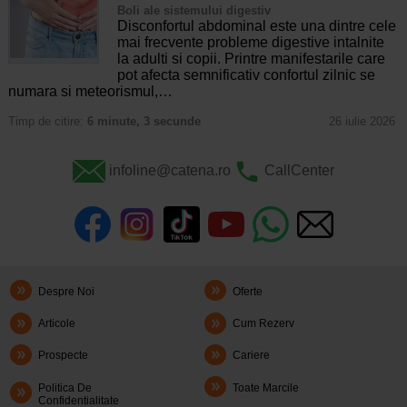
Boli ale sistemului digestiv
Disconfortul abdominal este una dintre cele
mai frecvente probleme digestive intalnite
la adulti si copii. Printre manifestarile care
pot afecta semnificativ confortul zilnic se
numara si meteorismul,…
Timp de citire:
6 minute, 3 secunde
26 iulie 2026
infoline@catena.ro
CallCenter
Despre Noi
Oferte
Articole
Cum Rezerv
Prospecte
Cariere
Politica De
Toate Marcile
Confidentialitate