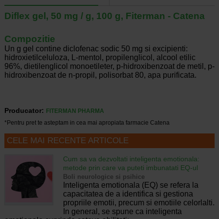
Diflex gel, 50 mg / g, 100 g, Fiterman - Catena
Compozitie
Un g gel contine diclofenac sodic 50 mg si excipienti:
hidroxietilceluloza, L-mentol, propilenglicol, alcool etilic
96%, dietilenglicol monoetileter, p-hidroxibenzoat de metil, p-
hidroxibenzoat de n-propil, polisorbat 80, apa purificata.
Producator:
FITERMAN PHARMA
*Pentru pret te asteptam in cea mai apropiata farmacie Catena
CELE MAI RECENTE ARTICOLE
Cum sa va dezvoltati inteligenta emotionala:
metode prin care va puteti imbunatati EQ-ul
Boli neurologice si psihice
Inteligenta emotionala (EQ) se refera la
capacitatea de a identifica si gestiona
propriile emotii, precum si emotiile celorlalti.
In general, se spune ca inteligenta