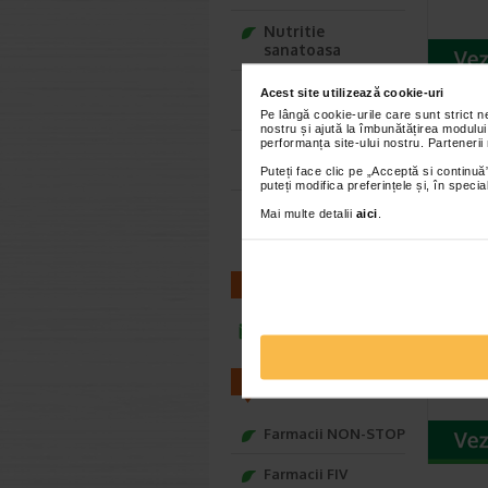
Nutritie
sanatoasa
Ce Oftapic ti se
Acest site utilizează cookie-uri
potriveste
Pe lângă cookie-urile care sunt strict 
nostru și ajută la îmbunătățirea modului
performanța site-ului nostru. Partenerii
Adora – Adorabili
din prima clipa
Puteți face clic pe „Acceptă si continuă”
puteți modifica preferințele și, în spec
Seturi cadou
Mai multe detalii
aici
.
Baylis&Harding
CONTACT
Sanov
ronde
infoline@catena.ro
glazu
FARMACII
Farmacii NON-STOP
Farmacii FIV