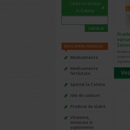
Cauta un produs
in Catena
Acade
varsat
Sanov
DESCOPERA PRODUSE
Acadele p
varsaturi
Medicamente
ingredie
Medicamente
fertilitate
Special la Catena
Idei de cadouri
Produse de slabit
Vitamine,
minerale si
suplimente