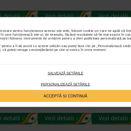
necesare pentru funcționarea acestui site web, folosim cookie-uri care ne ajută să î
 în care funcționează site-ul, de exemplu, făcând rezultatele să fie mai exacte în caz
 noștri folosesc instrumente de urmărire pentru a oferi publicitate personalizată pe ba
 pentru a fi de acord cu aceste utilizări sau puteți face clic pe „Personalizează setăr
ial, vă puteți retrage consimțământul pe site-ul nostru în orice moment.
SALVEAZĂ SETĂRILE
ita Mini
Sanovita Rondele
Sanovita Pasta
le din orez cu
din grau cu glazura
Vegetala Tartin
PERSONALIZEAZĂ SETĂRILE
ra de…
de cacao, 66 g
din linte rosie 
ACCEPTĂ SI CONTINUĂ