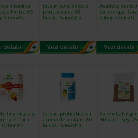
ri cu vitamine
Jeleuri cu probiotic
Acadele pentru
tate Forte, 60
pentru copii, 30
durere gat, fara
i, Sanovita…
bucati, Sanovita…
zahar, 5 bucati
le Imunitate si
Jeleuri probiotice cu
Sanovita Fulgi 
ntrare, fara
aroma de ananas, 60
Hrisca Crispy, 2
, 10 bucati…
bucati, Sanovita…