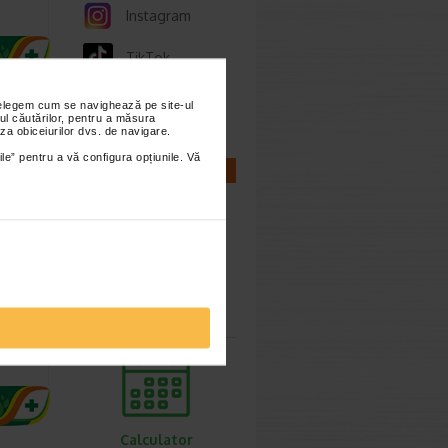
Instagram
TikTok
Whatsapp
nțelegem cum se navighează pe site-ul
ul căutărilor, pentru a măsura
za obiceiurilor dvs. de navigare.
ile” pentru a vă configura opțiunile. Vă
CALCULATOARE
abila
Calculator
cu…
sarcina
Calculator