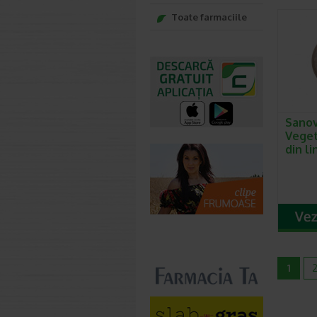
Toate farmaciile
Sanov
Veget
din li
1