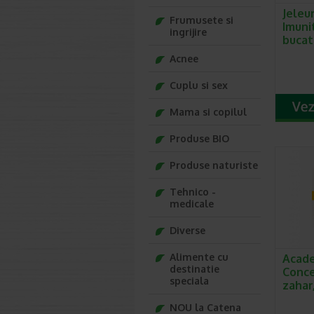
Jeleu
Frumusete si
Imuni
ingrijire
bucat
Acnee
Cuplu si sex
Mama si copilul
Produse BIO
Produse naturiste
Tehnico -
medicale
Diverse
Alimente cu
Acade
destinatie
Conce
speciala
zahar
NOU la Catena