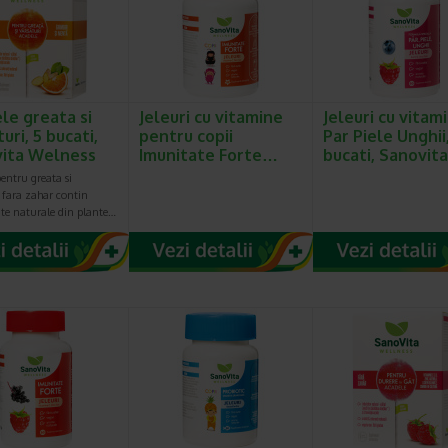
le greata si
Jeleuri cu vitamine
Jeleuri cu vitam
uri, 5 bucati,
pentru copii
Par Piele Unghii
ita Welness
Imunitate Forte…
bucati, Sanovit
entru greata si
 fara zahar contin
nte naturale din plante…