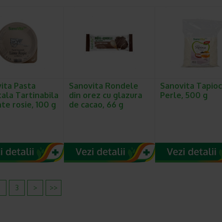
ita Pasta
Sanovita Rondele
Sanovita Tapio
ala Tartinabila
din orez cu glazura
Perle, 500 g
nte rosie, 100 g
de cacao, 66 g
2
3
>
>>