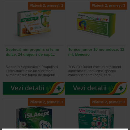
Plătești 2, primești 3
Plătești 2, primești 3
Septocalmin propolis si lemn
Tonico junior 10 monodoze, 12
dulce, 24 drajeuri de supt…
ml, Benesio
Naturalis Septocalmin Propolis si
TONICO Junior este un supliment
Lemn-dulce este un supliment
alimentar cu indulcitor, special
alimentar sub forma de drajeuri…
conceput pentru copii, care…
Plătești 2, primești 3
Plătești 2, primești 3