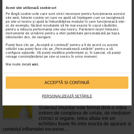
Acest site utilizează cookie-uri
Pe lângă cookie-urile care sunt strict necesare pentru funcționarea acestui
Islasept, 24 drajeuri moi de
ViroProtect Rapid +
site web, folosim cookie-uri care ne ajută să înțelegem cum se navighează
supt, BENESIO
Quercetina, 10 plicuri…
pe site-ul nostru și ajută la îmbunătățirea modului în care funcționează site-
ul, de exemplu, făcând rezultatele să fie mai exacte în cazul căutărilor,
pentru a măsura performanța site-ului nostru. Partenerii noștri folosesc
instrumente de urmărire pentru a oferi publicitate personalizată pe baza
Benesio Islasept este un supliment
Naturalis ViroProtect Rapid +
obiceiurilor dvs. de navigare.
alimentar fara zahar, sub forma de
Quercetina este un supliment
drajeuri moi, cu indulcitori si…
alimentar modern, formulat…
Puteți face clic pe „Acceptă si continuă” pentru a fi de acord cu aceste
utilizări sau puteți face clic pe „Personalizează setările” pentru a vă
configura opțiunile. Vă puteți modifica preferințele și, în special, vă puteți
retrage consimțământul pe site-ul nostru în orice moment.
Mai multe detalii
aici
.
ARTICOLE RECOMANDATE
ACCEPTĂ SI CONTINUĂ
Vitamine pentru imunitate crescuta: iata care
PERSONALIZEAZĂ SETĂRILE
sunt acestea
Sistem imunitar
Sistemul imunitar este format dintr-o retea
extrem de complexa de celule, de mediatori
chimici si organe, retea aflata intr-un
echilibru foarte fin intre reactia de aparare si
controlul inflamatiei excesive.…