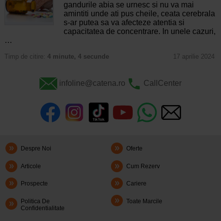
gandurile abia se urnesc si nu va mai
amintiti unde ati pus cheile, ceata cerebrala
s-ar putea sa va afecteze atentia si
capacitatea de concentrare. In unele cazuri,
…
Timp de citire:
4 minute, 4 secunde
17 aprilie 2024
infoline@catena.ro
CallCenter
Despre Noi
Oferte
Articole
Cum Rezerv
Prospecte
Cariere
Politica De
Toate Marcile
Confidentialitate