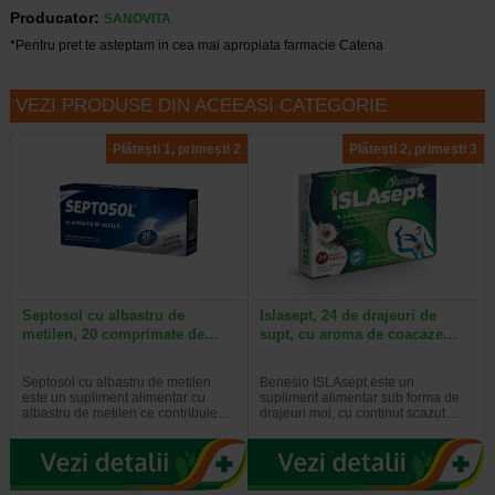
Producator:
SANOVITA
*Pentru pret te asteptam in cea mai apropiata farmacie Catena
VEZI PRODUSE DIN ACEEASI CATEGORIE
Plătești 1, primești 2
Plătești 2, primești 3
Septosol cu albastru de
Islasept, 24 de drajeuri de
metilen, 20 comprimate de…
supt, cu aroma de coacaze…
Septosol cu albastru de metilen
Benesio ISLAsept este un
este un supliment alimentar cu
supliment alimentar sub forma de
albastru de metilen ce contribuie…
drajeuri moi, cu continut scazut…