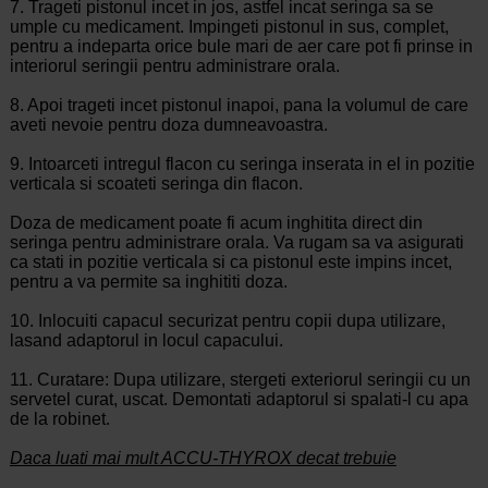
7. Trageti pistonul incet in jos, astfel incat seringa sa se
umple cu medicament. Impingeti pistonul in sus, complet,
pentru a indeparta orice bule mari de aer care pot fi prinse in
interiorul seringii pentru administrare orala.
8. Apoi trageti incet pistonul inapoi, pana la volumul de care
aveti nevoie pentru doza dumneavoastra.
9. Intoarceti intregul flacon cu seringa inserata in el in pozitie
verticala si scoateti seringa din flacon.
Doza de medicament poate fi acum inghitita direct din
seringa pentru administrare orala. Va rugam sa va asigurati
ca stati in pozitie verticala si ca pistonul este impins incet,
pentru a va permite sa inghititi doza.
10. Inlocuiti capacul securizat pentru copii dupa utilizare,
lasand adaptorul in locul capacului.
11. Curatare: Dupa utilizare, stergeti exteriorul seringii cu un
servetel curat, uscat. Demontati adaptorul si spalati-l cu apa
de la robinet.
Daca luati mai mult ACCU-THYROX decat trebuie