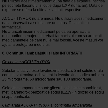
Nu utilizati acest medicament dupa data de expirare inscrisa
pe eticheta flaconului si cutie dupa EXP (luna, an). Data de
expirare se refera la ultima zi a lunii respective.
ACCU-THYROX nu are miros. Nu utilizati acest medicament
daca observati ca solutia are un miros. Discutati cu
farmacistul.
Nu aruncati niciun medicament pe calea apei sau a
reziduurilor menajere. Intrebati farmacistul cum sa aruncati
medicamentele pe care nu le mai folositi. Aceste masuri vor
ajuta la protejarea mediului.
6.
Continutul ambalajului si alte INFORMATII
Ce contine ACCU-THYROX
Substanta activa este levotiroxina sodica. 5 ml solutie orala
contin levotiroxina, echivalent la levotiroxina sodica anhidra
25 micrograme, 50 micrograme sau 100 micrograme.
Celelalte componente sunt: glicerol, acid citric monohidrat,
metil parahidroxibenzoat de sodiu (E219), hidroxid de sodiu
si apa purificata.
Cum arata ACCU-THYROX si continutul ambalajului