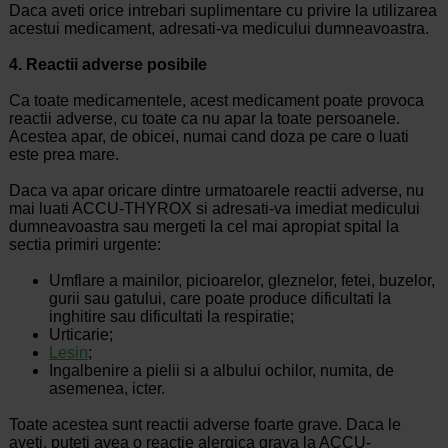
Daca aveti orice intrebari suplimentare cu privire la utilizarea
acestui medicament, adresati-va medicului dumneavoastra.
4.
Reactii adverse posibile
Ca toate medicamentele, acest medicament poate provoca
reactii adverse, cu toate ca nu apar la toate persoanele.
Acestea apar, de obicei, numai cand doza pe care o luati
este prea mare.
Daca va apar oricare dintre urmatoarele reactii adverse, nu
mai luati ACCU-THYROX si adresati-va imediat medicului
dumneavoastra sau mergeti la cel mai apropiat spital la
sectia primiri urgente:
Umflare a mainilor, picioarelor, gleznelor, fetei, buzelor,
gurii sau gatului, care poate produce dificultati la
inghitire sau dificultati la respiratie;
Urticarie;
Lesin
;
Ingalbenire a pielii si a albului ochilor, numita, de
asemenea, icter.
Toate acestea sunt reactii adverse foarte grave. Daca le
aveti, puteti avea o reactie alergica grava la ACCU-