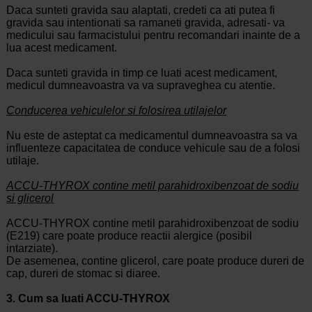
Daca sunteti gravida sau alaptati, credeti ca ati putea fi
gravida sau intentionati sa ramaneti gravida, adresati- va
medicului sau farmacistului pentru recomandari inainte de a
lua acest medicament.
Daca sunteti gravida in timp ce luati acest medicament,
medicul dumneavoastra va va supraveghea cu atentie.
Conducerea vehiculelor si folosirea utilajelor
Nu este de asteptat ca medicamentul dumneavoastra sa va
influenteze capacitatea de conduce vehicule sau de a folosi
utilaje.
ACCU-THYROX contine metil parahidroxibenzoat de sodiu
si glicerol
ACCU-THYROX contine metil parahidroxibenzoat de sodiu
(E219) care poate produce reactii alergice (posibil
intarziate).
De asemenea, contine glicerol, care poate produce dureri de
cap, dureri de stomac si diaree.
3.
Cum sa luati ACCU-THYROX