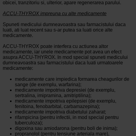
obicei, tranzitoriu si, ulterior, apare regenerarea parului.
ACCU-THYROX impreuna cu alte medicamente
Spuneti medicului dumneavoastra sau farmacistului daca
luati, ati luat recent sau s-ar putea sa luati orice alte
medicamente.
ACCU-THYROX poate interfera cu actiunea altor
medicamente, iar unele medicamente pot avea un efect
asupra ACCU-THYROX. In mod special spuneti medicului
dumneavoastra sau farmacistului daca luati urmatoarele
medicamente:
medicamente care impiedica formarea cheagurilor de
sange (de exemplu, warfarina);
medicamente impotriva depresiei (de exemplu,
sertralina, imipramina, amitriptilina);
medicamente impotriva epilepsiei (de exemplu,
fenitoina, fenobarbital, carbamazepina);
medicamente impotriva diabetului zaharat;
rifampicina (pentru infectii, in mod special pentru
tuberculoza);
digoxina sau amiodarona (pentru boli de inima);
propranolol (pentru tensiune arteriala mare),