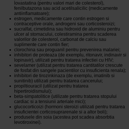
lovastatina (pentru valori mari de colesterol),
fenilbutazona sau acid acetilsalicilic (medicamente
antiinflamatoare);
estrogen, medicamente care contin estrogen si
contraceptive orale, androgeni sau corticosteroizi;
sucralfat, cimetidina sau hidroxid de aluminiu pentru
ulcer al stomacului, colestiramina pentru scaderea
valorilor de colesterol, carbonat de calciu sau
suplimente care contin fier;
clorochina sau proguanil pentru prevenirea malariei;
inhibitori de proteaza (de exemplu, ritonavir, indinavir si
lopinavir), utilizati pentru tratarea infectiei cu HIV;
sevelamer (utilizat pentru tratarea cantitatilor crescute
de fosfat din sangele pacientilor cu insuficienta renala);
inhibitori de tirozinkinaza (de exemplu, imatinib si
sunitinib) utilizati pentru tratarea cancerului;
propiltiouracil (utilizat pentru tratarea
hipertiroidismului);
beta-simpatolitice (utilizate pentru tratarea stopului
cardiac si a tensiunii arteriale mici);
glucocorticoizi (hormoni steroizi utilizati pentru tratarea
insuficientei corticosuprarenale si a altor boli);
produsele din soia (acestea pot scadea absorbtia
levotiroxinei).