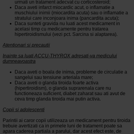
urmati un tratament adecvat cu corticosteroid;
Daca aveti infarct miocardic acut, o inflamatie a
muschiului inimii (miocardita acuta) sau o inflamatie a
stratului care inconjoara inima (pancardita acuta);
Daca sunteti gravida nu luati acest medicament in
acelasi timp cu medicamente pentru tratarea
hipertiroidismului (vezi pct. Sarcina si alaptarea).
Atentionari si precautii
Inainte sa luati ACCU-THYROX adresati-va medicului
dumneavoastra
Daca aveti o boala de inima, probleme de circulatie a
sangelui sau tensiune arteriala mare;
Daca aveti o glanda tiroida foarte activa
(hipertiroidism), o glanda suprarenala care nu
functioneaza suficient, diabet zaharat sau ati avut de
ceva timp glanda tiroida mai putin activa.
Copii si adolescenti
Parintii ai caror copii utilizeaza un medicament pentru tiroida
trebuie avertizati ca in primele luni de tratament poate sa
apara caderea partiala a parului, dar acest efect este, de