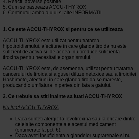
4.
Reactii adverse posibile
5.
Cum se pastreaza ACCU-THYROX
6.
Continutul ambalajului si alte INFORMATII
1.
Ce este ACCU-THYROX si pentru ce se utilizeaza
ACCU-THYROX este utilizat pentru tratarea
hipotiroidismului, afectiune in care glanda tiroida nu este
suficient de activa si, de aceea, nu produce suficienta
tiroxina pentru necesitatile organismului.
ACCU-THYROX este, de asemenea, utilizat pentru tratarea
cancerului de tiroida si a gusei difuze netoxice sau a tiroiditei
Hashimoto, afectiuni in care glanda tiroida se mareste,
producand o umflatura in partea din fata a gatului.
2.
Ce trebuie sa stiti inainte sa luati ACCU-THYROX
Nu luati ACCU-THYROX:
Daca sunteti alergic la levotiroxina sau la oricare dintre
celelalte componente ale acestui medicament
(enumerate la pct. 6);
Daca aveti insuficienta a glandelor suprarenale si nu