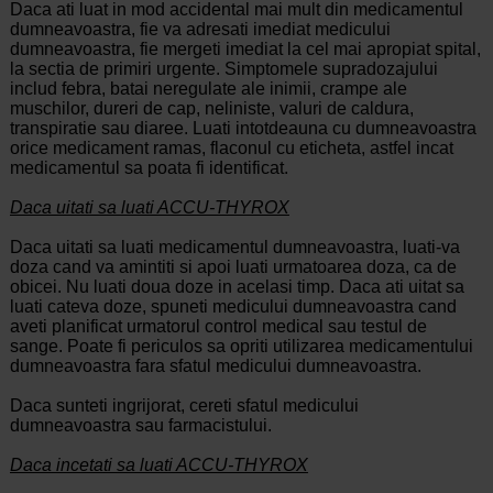
Daca ati luat in mod accidental mai mult din medicamentul
dumneavoastra, fie va adresati imediat medicului
dumneavoastra, fie mergeti imediat la cel mai apropiat spital,
la sectia de primiri urgente. Simptomele supradozajului
includ febra, batai neregulate ale inimii, crampe ale
muschilor, dureri de cap, neliniste, valuri de caldura,
transpiratie sau diaree. Luati intotdeauna cu dumneavoastra
orice medicament ramas, flaconul cu eticheta, astfel incat
medicamentul sa poata fi identificat.
Daca uitati sa luati ACCU-THYROX
Daca uitati sa luati medicamentul dumneavoastra, luati-va
doza cand va amintiti si apoi luati urmatoarea doza, ca de
obicei. Nu luati doua doze in acelasi timp. Daca ati uitat sa
luati cateva doze, spuneti medicului dumneavoastra cand
aveti planificat urmatorul control medical sau testul de
sange. Poate fi periculos sa opriti utilizarea medicamentului
dumneavoastra fara sfatul medicului dumneavoastra.
Daca sunteti ingrijorat, cereti sfatul medicului
dumneavoastra sau farmacistului.
Daca incetati sa luati ACCU-THYROX