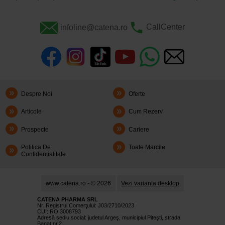
infoline@catena.ro
CallCenter
Despre Noi
Oferte
Articole
Cum Rezerv
Prospecte
Cariere
Politica De
Toate Marcile
Confidentialitate
www.catena.ro - © 2026
Vezi varianta desktop
CATENA PHARMA SRL
Nr. Registrul Comerţului: J03/2710/2023
CUI: RO 3008793
Adresă sediu social: judetul Argeş, municipiul Piteşti, strada
Banat nr.2