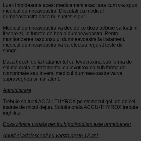
Luati intotdeauna acest medicament exact asa cum v-a spus
medicul dumneavoastra. Discutati cu medicul
dumneavoastra daca nu sunteti sigur.
Medicul dumneavoastra va decide ce doza trebuie sa luati in
fiecare zi, in functie de boala dumneavoastra. Pentru
monitorizarea raspunsului dumneavoastra la tratament,
medicul dumneavoastra va va efectua regulat teste de
sange.
Daca treceti de la tratamentul cu levotiroxina sub forma de
solutie orala la tratamentul cu levotiroxina sub forma de
comprimate sau invers, medicul dumneavoastra va va
supraveghea si mai atent.
Administrare
Trebuie sa luati ACCU-THYROX pe stomacul gol, de obicei
inainte de micul dejun. Solutia orala ACCU-THYROX trebuie
inghitita.
Doza zilnica uzuala pentru hipotiroidism este urmatoarea:
Adulti si adolescenti cu varsta peste 12 ani: