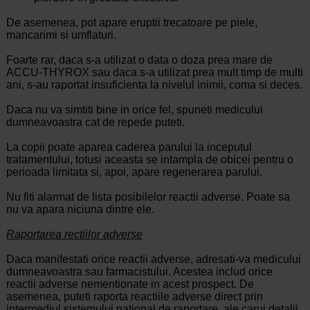
De asemenea, pot apare eruptii trecatoare pe piele,
mancarimi si umflaturi.
Foarte rar, daca s-a utilizat o data o doza prea mare de
ACCU-THYROX sau daca s-a utilizat prea mult timp de multi
ani, s-au raportat insuficienta la nivelul inimii, coma si deces.
Daca nu va simtiti bine in orice fel, spuneti medicului
dumneavoastra cat de repede puteti.
La copii poate aparea caderea parului la inceputul
tratamentului, totusi aceasta se intampla de obicei pentru o
perioada limitata si, apoi, apare regenerarea parului.
Nu fiti alarmat de lista posibilelor reactii adverse. Poate sa
nu va apara niciuna dintre ele.
Raportarea rectiilor adverse
Daca manifestati orice reactii adverse, adresati-va medicului
dumneavoastra sau farmacistului. Acestea includ orice
reactii adverse nementionate in acest prospect. De
asemenea, puteti raporta reactiile adverse direct prin
intermediul sistemului national de raportare, ale carui detalii