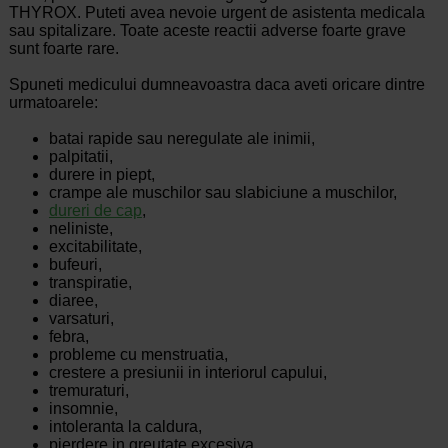
THYROX. Puteti avea nevoie urgent de asistenta medicala
sau spitalizare. Toate aceste reactii adverse foarte grave
sunt foarte rare.
Spuneti medicului dumneavoastra daca aveti oricare dintre
urmatoarele:
batai rapide sau neregulate ale inimii,
palpitatii,
durere in piept,
crampe ale muschilor sau slabiciune a muschilor,
dureri de cap
,
neliniste,
excitabilitate,
bufeuri,
transpiratie,
diaree,
varsaturi,
febra,
probleme cu menstruatia,
crestere a presiunii in interiorul capului,
tremuraturi,
insomnie,
intoleranta la caldura,
pierdere in greutate excesiva.