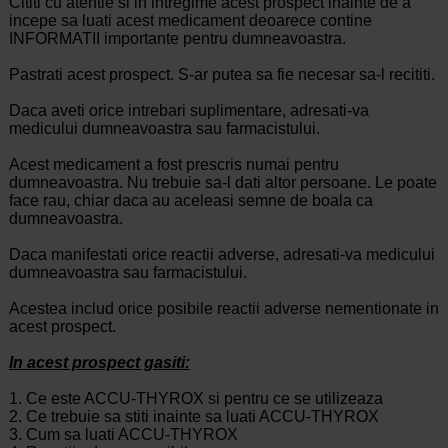
Cititi cu atentie si in intregime acest prospect inainte de a
incepe sa luati acest medicament deoarece contine
INFORMATII importante pentru dumneavoastra.
Pastrati acest prospect. S-ar putea sa fie necesar sa-l recititi.
Daca aveti orice intrebari suplimentare, adresati-va
medicului dumneavoastra sau farmacistului.
Acest medicament a fost prescris numai pentru
dumneavoastra. Nu trebuie sa-l dati altor persoane. Le poate
face rau, chiar daca au aceleasi semne de boala ca
dumneavoastra.
Daca manifestati orice reactii adverse, adresati-va medicului
dumneavoastra sau farmacistului.
Acestea includ orice posibile reactii adverse nementionate in
acest prospect.
In acest prospect gasiti:
1.
Ce este ACCU-THYROX si pentru ce se utilizeaza
2.
Ce trebuie sa stiti inainte sa luati ACCU-THYROX
3.
Cum sa luati ACCU-THYROX