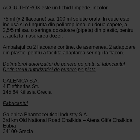
ACCU-THYROX este un lichid limpede, incolor.
75 ml (x 2 flacoane) sau 100 ml solutie orala. In cutie este
inclusa si o lingurita din polipropilena, cu doua capete, a
2,5/5 ml sau o seringa dozatoare (pipeta) din plastic, pentru
a ajuta la masurarea dozei.
Ambalajul cu 2 flacoane contine, de asemenea, 2 adaptoare
din plastic, pentru a facilita adaptarea seringii la flacon.
Detinatorul autorizatiei de punere pe piata si fabricantul
Detinatorul autorizatiei de punere pe piata
GALENICA S.A.
4 Eleftherias Str.
145 64 Kifissia Grecia
Fabricantul
Galenica Pharmaceutical Industry S.A.
3rd km Old National Road Chalkida – Atena Glifa Chalkida
Eubia
34100-Grecia