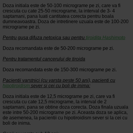
Doza initiala este de 50-100 micrograme pe zi, care va fi
crescuta cu cate 25-50 micrograme, la interval de 3- 4
saptamani, pana luati cantitatea corecta pentru boala
dumneavoastra. Doza de intretinere uzuala este de 100-200
micrograme pe zi.
Pentru gusa difuza netoxica sau pentru
tiroidita Hashimoto
Doza recomandata este de 50-200 micrograme pe zi.
Pentru tratamentul cancerului de tiroida
Doza recomandata este de 150-300 micrograme pe zi.
Pacientii varstnici (cu varsta peste 50 ani), pacienti cu
hipotiroidism
sever si cei cu boli de inima:
Doza initiala este de 12,5 micrograme pe zi, care va fi
crescuta cu cate 12,5 micrograme, la interval de 2
saptamani, pana se obtine doza corecta. Doza finala uzuala
este intre 50-200 micrograme pe zi. Aceasta doza se aplica,
de asemenea, la pacientii cu hipotiroidism sever si la cei cu
boli de inima.