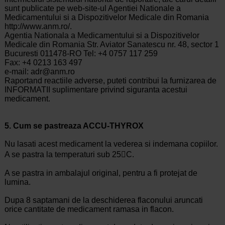
sunt publicate pe web-site-ul Agentiei Nationale a
Medicamentului si a Dispozitivelor Medicale din Romania
http://www.anm.ro/.
Agentia Nationala a Medicamentului si a Dispozitivelor
Medicale din Romania Str. Aviator Sanatescu nr. 48, sector 1
Bucuresti 011478-RO Tel: +4 0757 117 259
Fax: +4 0213 163 497
e-mail: adr@anm.ro
Raportand reactiile adverse, puteti contribui la furnizarea de
INFORMATII suplimentare privind siguranta acestui
medicament.
5.
Cum se pastreaza ACCU-THYROX
Nu lasati acest medicament la vederea si indemana copiilor.
A se pastra la temperaturi sub 25C.
A se pastra in ambalajul original, pentru a fi protejat de
lumina.
Dupa 8 saptamani de la deschiderea flaconului aruncati
orice cantitate de medicament ramasa in flacon.