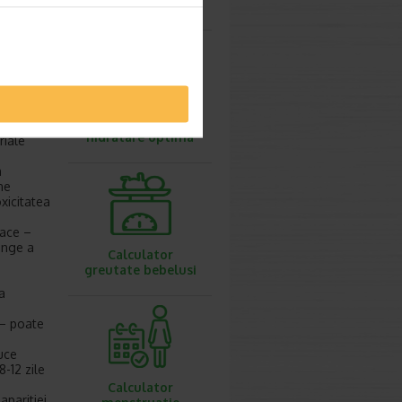
 ati luat
IMC
ente:
ii;
ti,
Calculator
hidratare optima
riale
n
ne
oxicitatea
iace –
ange a
Calculator
greutate bebelusi
a
 – poate
uce
-12 zile
Calculator
aparitiei