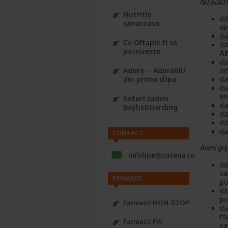
Nu luat
Nutritie
da
sanatoasa
di
da
Ce Oftapic ti se
da
potriveste
AI
da
Adora – Adorabili
ac
din prima clipa
da
da
(i
Seturi cadou
da
Baylis&Harding
da
da
da
CONTACT
Aveti gr
infoline@catena.ro
da
sa
FARMACII
po
da
po
Farmacii NON-STOP
da
ma
Farmacii FIV
sa