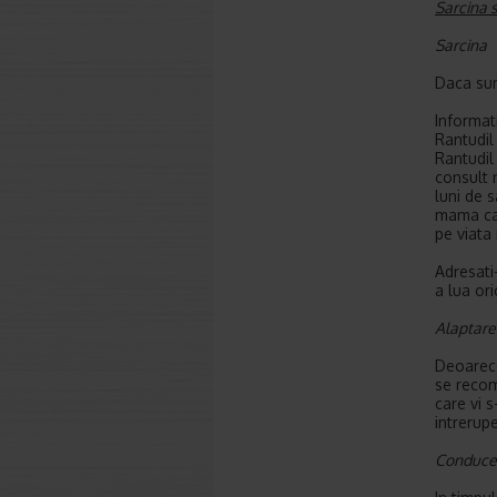
Sarcina 
Sarcina
Daca sun
Informati
Rantudil
Rantudil 
consult 
luni de s
mama cat 
pe viata 
Adresati
a lua or
Alaptare
Deoarece
se recom
care vi 
intrerupe
Conducere