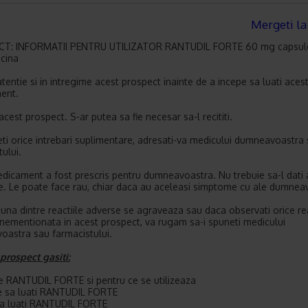
Mergeti la
T: INFORMATII PENTRU UTILIZATOR RANTUDIL FORTE 60 mg capsul
cina
 atentie si in intregime acest prospect inainte de a incepe sa luati aces
ent.
acest prospect. S-ar putea sa fie necesar sa-l recititi.
ti orice intrebari suplimentare, adresati-va medicului dumneavoastra
ului.
dicament a fost prescris pentru dumneavoastra. Nu trebuie sa-l dati 
. Le poate face rau, chiar daca au aceleasi simptome cu ale dumnea
una dintre reactiile adverse se agraveaza sau daca observati orice re
nementionata in acest prospect, va rugam sa-i spuneti medicului
astra sau farmacistului.
 prospect gasiti:
te RANTUDIL FORTE si pentru ce se utilizeaza
te sa luati RANTUDIL FORTE
sa luati RANTUDIL FORTE