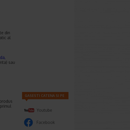
te din
tic al
da,
anta) sau
GASESTI CATENA SI PE
 produs
 primul
Youtube
Facebook