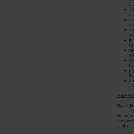
ul
an
sa
ch
cr
an
sa
in
la
ta
cr
zi
to
pr
Ra
ha
ap
Folosire
Rantudil
Nu se re
crestere 
central.