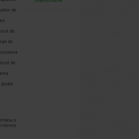
menstruatie
rilor de
rea
iscul de
rari de
asocierea
iscul de
narea
– poate
ermina o
ui nervos