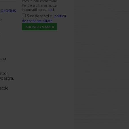
comunicari comerciale.
Pentru a citi mai multe
 produs
informatii apasa
aici
.
Sunt de acord cu
politica
e
de confidentialitate
t
 sau
altor
voastra.
actie