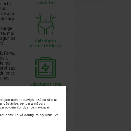
ovulatie
functiei
ta):
e de apa
cardiaca
e sange
rte, mai
eaguri de
Calculator
nt
greutate ideala
il Forte,
au il
le mai
ostol sau
iti orice
puneti
Calculator rata
a ulcero-
metabolismului bazal
nțelegem cum se navighează pe site-ul
ul căutărilor, pentru a măsura
ate masca
za obiceiurilor dvs. de navigare.
ile” pentru a vă configura opțiunile. Vă
Calculator