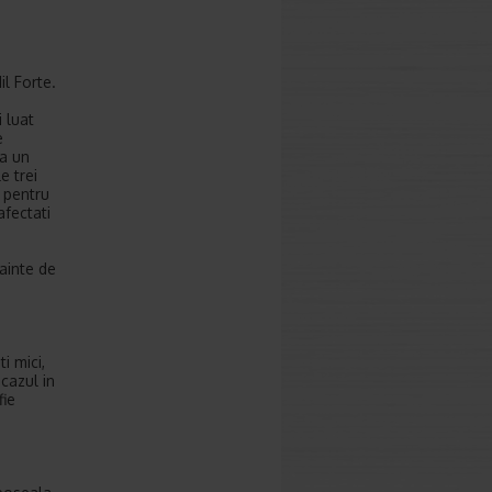
il Forte.
 luat
e
ra un
e trei
t pentru
afectati
ainte de
i mici,
cazul in
fie