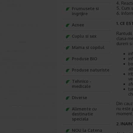
4. Reacti
5. Cum 
Frumusete si
6. Infor
ingrijire
1. CE E
Acnee
Rantudil
Cuplu si sex
clasa me
durerii si
Mama si copilul
in
Produse BIO
in
bo
al
Produse naturiste
ir
ve
Tehnico -
af
medicale
tu
ch
Diverse
Din cauza
nu este 
Alimente cu
moment
destinatie
speciala
2. INAI
NOU la Catena