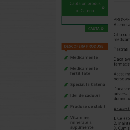
Cauta un produs
in Catena
PROSPEC
Acemeta
Cititi cu
medicam
DESCOPERA PRODUSE
Pastrati 
Medicamente
Daca ave
farmacist
Medicamente
fertilitate
Acest me
persoane
Special la Catena
Daca vre
adversa 
Idei de cadouri
dumneavo
Produse de slabit
In acest
Vitamine,
1. Ce es
minerale si
2. Inain
suplimente
3. Cum 