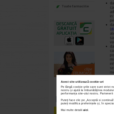
da
Toate farmaciile
ca
ad
in
pe
da
(
d
al
sa
va
da
ca
po
mi
in
se
me
da
he
Acest site utilizează cookie-uri
Ra
Pe lângă cookie-urile care sunt strict 
da
nostru și ajută la îmbunătățirea modului
da
performanța site-ului nostru. Partenerii
se
Puteți face clic pe „Acceptă si continuă”
puteți modifica preferințele și, în spec
Utilizar
Mai multe detalii
aici
.