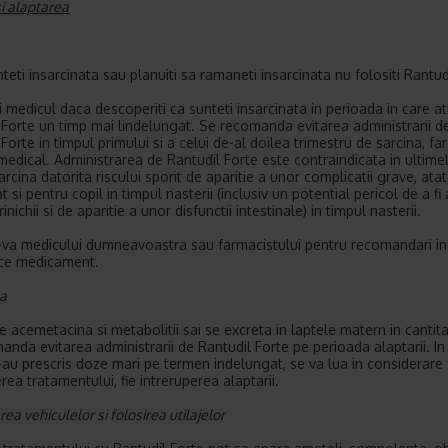
si alaptarea
teti insarcinata sau planuiti sa ramaneti insarcinata nu folositi Rantud
 medicul daca descoperiti ca sunteti insarcinata in perioada in care ati
 Forte un timp mai lindelungat. Se recomanda evitarea administrarii d
Forte in timpul primului si a celui de-al doilea trimestru de sarcina, fa
medical. Administrarea de Rantudil Forte este contraindicata in ultimel
arcina datorita riscului sporit de aparitie a unor complicatii grave, ata
si pentru copil in timpul nasterii (inclusiv un potential pericol de a fi 
rinichii si de aparitie a unor disfunctii intestinale) in timpul nasterii.
-va medicului dumneavoastra sau farmacistului pentru recomandari in
ice medicament.
a
 acemetacina si metabolitii sai se excreta in laptele matern in cantitat
anda evitarea administrarii de Rantudil Forte pe perioada alaptarii. In 
s-au prescris doze mari pe termen indelungat, se va lua in considerare 
rea tratamentului, fie intreruperea alaptarii.
a vehiculelor si folosirea utilajelor