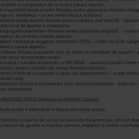
ceratiilor si sangerarilor de la nivelul tubului digestiv ;
ticoagulante (medicamente folosite pentru prevenirea formarii cheagu
nge ex. warfarina) – poate creste efectul acestora;
inolone (medicamente folosite pentru tratarea unor infectii) – asocie
este riscul de aparitie a convulsiilor;
tiagregante plachetare (folosite pentru subtierea sangelui) – creste r
ngerari de la nivelul tubului digestiv;
hibitori selectivi ai recaptarii serotoninei (ISRS) - creste riscul de sange
 nivelul tubului digestiv;
crolimus (folosit la pacientii care au primit un transplant de organ) – 
este riscul de toxicitate renala ;
dovudina ( folosita la pacientii cu HIV/SIDA) – asocierea poate creste r
xicitate asupra celulelor din sange (hematotoxicitate) ;
obenicid (folosit la pacientii cu guta sau hiperuricemie) – scade elimi
ntudil Forte;
loperidol (folosit in tratamentul unor afectiuni psihiatrice – psihoze) 
are somnolenta.
a RANTUDIL FORTE impreuna cu alimente si bauturi
 Forte poate fi admnistrat in timpul unei mese usoare.
comanda consumul de alcool pe perioada tratamentului, intrucat det
a riscului de aparitie a reactiilor adverse, inspecial la nivelul sistemul