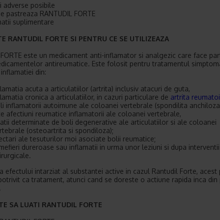
i adverse posibile
se pastreaza RANTUDIL FORTE
matii suplimentare
STE RANTUDIL FORTE SI PENTRU CE SE UTILIZEAZA
 FORTE este un medicament anti-inflamator si analgezic care face par
dicamentelor antireumatice. Este folosit pentru tratamentul simptoma
 inflamatiei din:
flamatia acuta a articulatiilor (artrita) inclusiv atacuri de guta,
flamatia cronica a articulatiilor, in cazuri particulare de
artrita reumatoi
li inflamatorii autoimune ale coloanei vertebrale (spondilita anchiloz
te afectiuni reumatice inflamatorii ale coloanei vertebrale,
itatii determinate de boli degenerative ale articulatiilor si ale coloanei
rtebrale (osteoartrita si spondiloza);
ectari ale tesuturilor moi asociate bolii reumatice;
mefieri dureroase sau inflamatii in urma unor leziuni si dupa interventii
irurgicale.
 efectului intarziat al substantei active in cazul Rantudil Forte, acest
potrivit ca tratament, atunci cand se doreste o actiune rapida inca din
.
NTE SA LUATI RANTUDIL FORTE