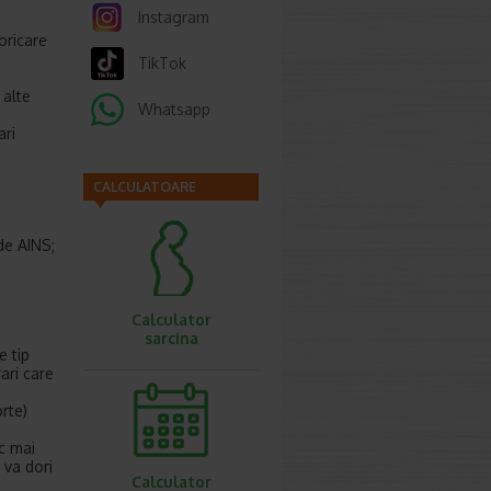
Instagram
oricare
TikTok
 alte
Whatsapp
ari
CALCULATOARE
de AINS;
Calculator
sarcina
e tip
ari care
rte)
sc mai
 va dori
Calculator