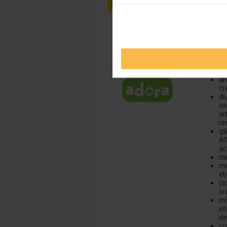
Va rugam
recent o
prescrip
Spuneti 
in
al
di
an
cr
di
or
ar
re
gl
AI
ac
me
me
el
ci
cr
mi
ef
de
co