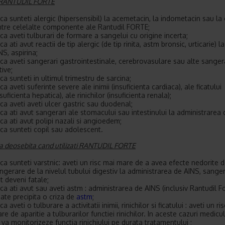
i RANTUDIL FORTE
ca sunteti alergic (hipersensibil) la acemetacin, la indometacin sau la 
ntre celelalte componente ale Rantudil FORTE;
ca aveti tulburari de formare a sangelui cu origine incerta;
ca ati avut reactii de tip alergic (de tip rinita, astm bronsic, urticarie) la
NS, aspirina;
ca aveti sangerari gastrointestinale, cerebrovasulare sau alte sanger
tive;
ca sunteti in ultimul trimestru de sarcina;
ca aveti suferinte severe ale inimii (insuficienta cardiaca), ale ficatului
nsuficienta hepatica), ale rinichilor (insuficienta renala);
ca aveti aveti ulcer gastric sau duodenal;
ca ati avut sangerari ale stomacului sau intestinului la administrarea 
ca ati avut polipi nazali si angioedem;
ca sunteti copil sau adolescent.
ija deosebita cand utilizati RANTUDIL FORTE
ca sunteti varstnic: aveti un risc mai mare de a avea efecte nedorite d
ngerare de la nivelul tubului digestiv la administrarea de AINS, sanger
t deveni fatale;
ca ati avut sau aveti astm : administrarea de AINS (inclusiv Rantudil Fo
ate precipita o criza de
astm
;
ca aveti o tulburare a activitatii inimii, rinichilor si ficatului : aveti un ri
re de aparitie a tulburarilor functiei rinichilor. In aceste cazuri medicul
 va monitorizeze functia rinichiului pe durata tratamentului ;