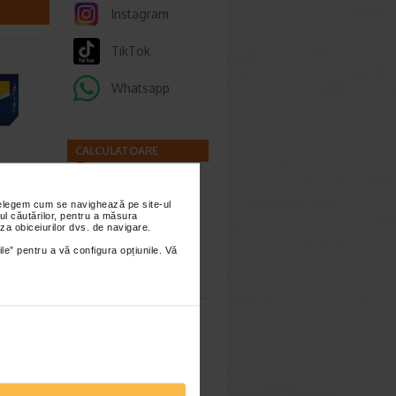
Instagram
TikTok
Whatsapp
CALCULATOARE
, 30
nțelegem cum se navighează pe site-ul
ul căutărilor, pentru a măsura
za obiceiurilor dvs. de navigare.
K2 este
are
ile” pentru a vă configura opțiunile. Vă
Calculator
…
sarcina
Calculator