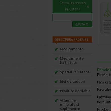
Cauta un produs
in Catena
DESCOPERA PRODUSE
Medicamente
Medicamente
fertilitate
Proviot
Special la Catena
ProVioti
Idei de cadouri
Fara org
Fara ale
Produse de slabit
Lactobac
Vitamine,
florei in
minerale si
suplimente
Produs na