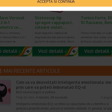
ACCEPTĂ SI CONTINUĂ
ann Veroval
Stetoscop tip
Tonico Forte, 10
2 in 1
sprague-rappaport,
10 flacoane, Be
ometru cu…
culoare violet…
rul cu infrarosu
Acest dispozitiv medical de
Tonico Forte este un supl
 Veroval febra 2 in 1
diagnosticare este potrivit pentru
alimentar fara zahar, su
instrument de…
pacientii de toate varstele. Setul…
de flacon buvabil, ce co
E MAI RECENTE ARTICOLE
Cum sa va dezvoltati inteligenta emotionala: m
prin care va puteti imbunatati EQ-ul
Boli neurologice si psihice
Timp de citire:
4 minute, 39 secunde
6 augus
Inteligenta emotionala (EQ) se refera la capacitatea de a identifica si
gestiona propriile emotii, precum si emotiile celorlalti. In general, se sp