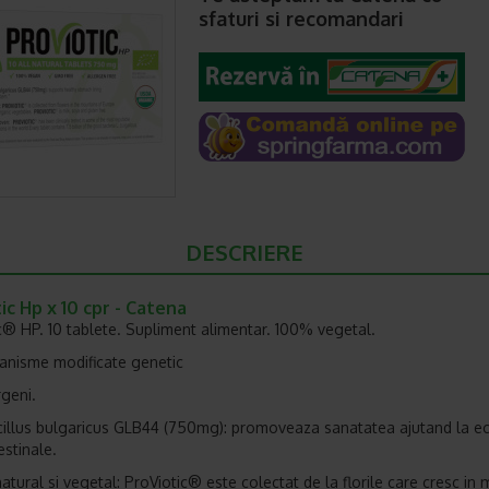
sfaturi si recomandari
DESCRIERE
ic Hp x 10 cpr - Catena
c® HP. 10 tablete. Supliment alimentar. 100% vegetal.
anisme modificate genetic
rgeni.
illus bulgaricus GLB44 (750mg): promoveaza sanatatea ajutand la ech
testinale.
tural si vegetal: ProViotic® este colectat de la florile care cresc in m