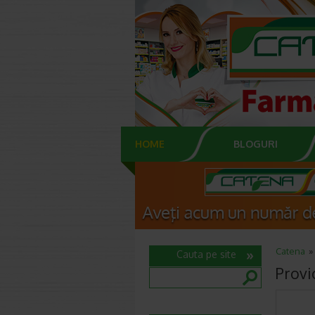
HOME
BLOGURI
Catena
Cauta pe site
Provi