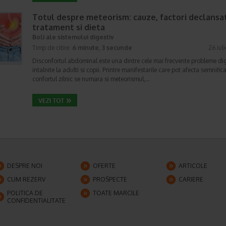
Totul despre meteorism: cauze, factori declansat
tratament si dieta
Boli ale sistemului digestiv
Timp de citire:
6 minute, 3 secunde
26 iul
Disconfortul abdominal este una dintre cele mai frecvente probleme di
intalnite la adulti si copii. Printre manifestarile care pot afecta semnifica
confortul zilnic se numara si meteorismul,…
DESPRE NOI
OFERTE
ARTICOLE
CUM REZERV
PROSPECTE
CARIERE
POLITICA DE
TOATE MARCILE
CONFIDENTIALITATE