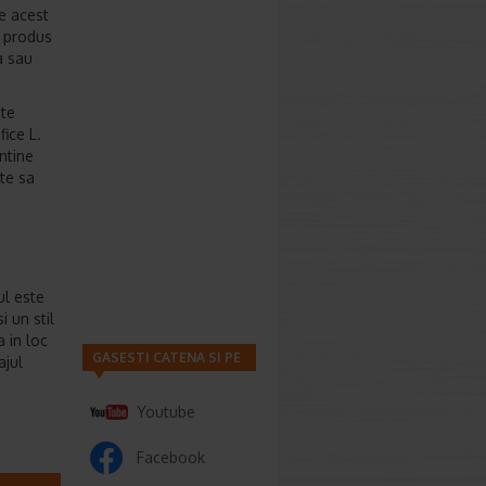
e acest
l produs
a sau
ate
fice L.
ntine
te sa
ul este
i un stil
 in loc
GASESTI CATENA SI PE
ajul
Youtube
Facebook