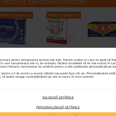
I PRODUSE DIN ACEEASI CATEGORIE
Plătești 2, primești 3
Plătești 2, primești 3
oSuport Forte,
Probiofort Baby,
Vitamina D3 +K2
psule vegetale,
picaturi, 7,5 ml,
capsule moi,
necesare pentru funcționarea acestui site web, folosim cookie-uri care ne ajută să î
alis
Benesio
NATURALIS
 în care funcționează site-ul, de exemplu, făcând rezultatele să fie mai exacte în caz
 noștri folosesc instrumente de urmărire pentru a oferi publicitate personalizată pe ba
 ProbioSuport Forte este
Benesio Probiofort Baby este un
Naturalis Vitamina D3 + 
ment alimentar
supliment alimentar pe baza de
un supliment alimentar c
 pentru a fi de acord cu aceste utilizări sau puteți face clic pe „Personalizează setăr
ial, vă puteți retrage consimțământul pe site-ul nostru în orice moment.
 cu Saccharomyces…
ingrediente de origine naturala…
combina vitamina D3 si
SALVEAZĂ SETĂRILE
PERSONALIZEAZĂ SETĂRILE