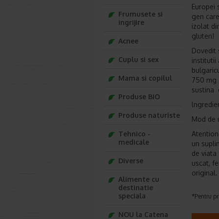
Europei 
Frumusete si
gen care
ingrijire
izolat di
gluten!
Acnee
Dovedit s
Cuplu si sex
instituti
bulgaric
Mama si copilul
750 mg d
sustina e
Produse BIO
lngredie
Produse naturiste
Mod de ut
Tehnico -
Atention
medicale
un suplim
de viata
Diverse
uscat, f
original.
Alimente cu
destinatie
speciala
*Pentru pr
NOU la Catena