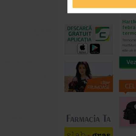
Toate farmaciile
HartM
febra 
term
Termomet
HartMann
este un 
CEL