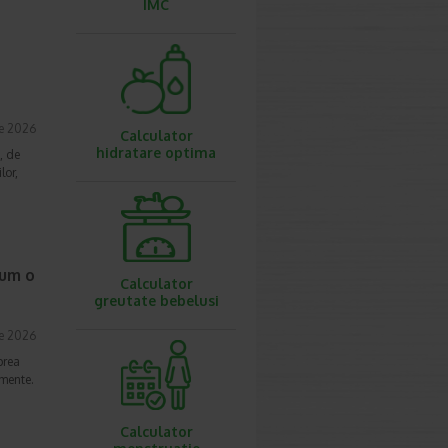
IMC
ie 2026
Calculator
hidratare optima
, de
lor,
cum o
Calculator
greutate bebelusi
ie 2026
prea
imente.
Calculator