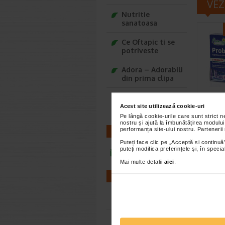
VEZ
Nutritie
sanatoasa
Ce Oftapic ti se
potriveste
Adora – Adorabili
din prima clipa
Seturi cadou
Probi
Baylis&Harding
Acest site utilizează cookie-uri
10 ca
Pe lângă cookie-urile care sunt strict 
Natur
nostru și ajută la îmbunătățirea modului
performanța site-ului nostru. Partenerii
CONTACT
Naturalis
un supli
Puteți face clic pe „Acceptă si continuă”
puteți modifica preferințele și, în spec
formulat
infoline@catena.ro
Mai multe detalii
aici
.
FARMACII
Farmacii NON-STOP
Farmacii FIV