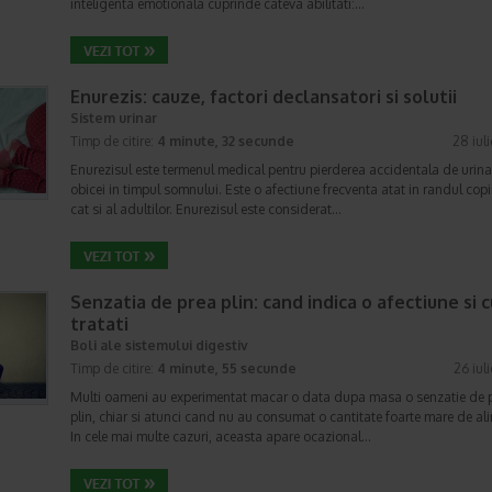
inteligenta emotionala cuprinde cateva abilitati:…
Enurezis: cauze, factori declansatori si solutii
Sistem urinar
Timp de citire:
4 minute, 32 secunde
28 iul
Enurezisul este termenul medical pentru pierderea accidentala de urina
obicei in timpul somnului. Este o afectiune frecventa atat in randul copii
cat si al adultilor. Enurezisul este considerat…
Senzatia de prea plin: cand indica o afectiune si 
tratati
Boli ale sistemului digestiv
Timp de citire:
4 minute, 55 secunde
26 iul
Multi oameni au experimentat macar o data dupa masa o senzatie de 
plin, chiar si atunci cand nu au consumat o cantitate foarte mare de al
In cele mai multe cazuri, aceasta apare ocazional…