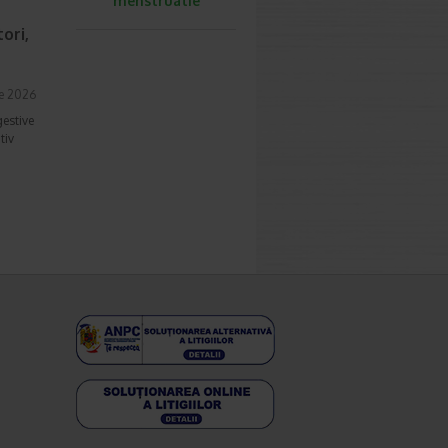
menstruatie
ori,
ie 2026
gestive
tiv