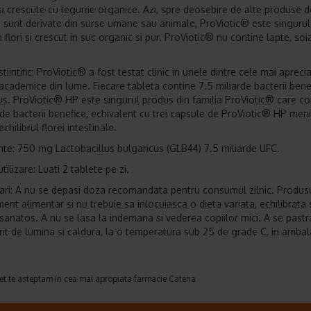
si crescute cu legume organice. Azi, spre deosebire de alte produse d
 sunt derivate din surse umane sau animale, ProViotic® este singuru
n flori si crescut in suc organic si pur. ProViotic® nu contine lapte, soi
tiintific: ProViotic® a fost testat clinic in unele dintre cele mai apreci
i academice din lume. Fiecare tableta contine 7.5 miliarde bacterii bene
us. ProViotic® HP este singurul produs din familia ProViotic® care co
e bacterii benefice, echivalent cu trei capsule de ProViotic® HP meni
chilibrul florei intestinale.
nte: 750 mg Lactobacillus bulgaricus (GLB44) 7.5 miliarde UFC.
ilizare: Luati 2 tablete pe zi.
ari: A nu se depasi doza recomandata pentru consumul zilnic. Produs
ent alimentar si nu trebuie sa inlocuiasca o dieta variata, echilibrata s
 sanatos. A nu se lasa la indemana si vederea copiilor mici. A se pastra
erit de lumina si caldura, la o temperatura sub 25 de grade C, in ambal
et te asteptam in cea mai apropiata farmacie Catena