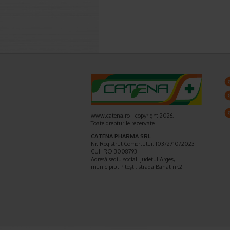
www.catena.ro - copyright 2026,
Toate drepturile rezervate
CATENA PHARMA SRL
Nr. Registrul Comerţului: J03/2710/2023
CUI: RO 3008793
Adresă sediu social: judetul Argeş,
municipiul Piteşti, strada Banat nr.2