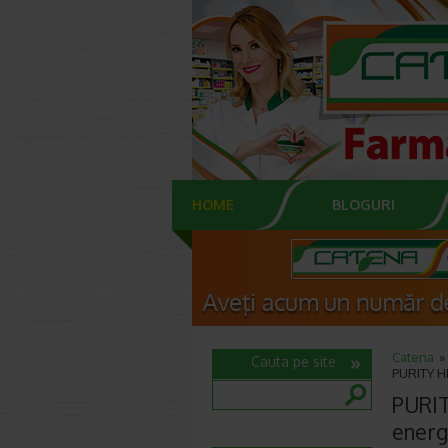
HOME
BLOGURI
Catena
Cauta pe site
PURITY H
PURIT
energ