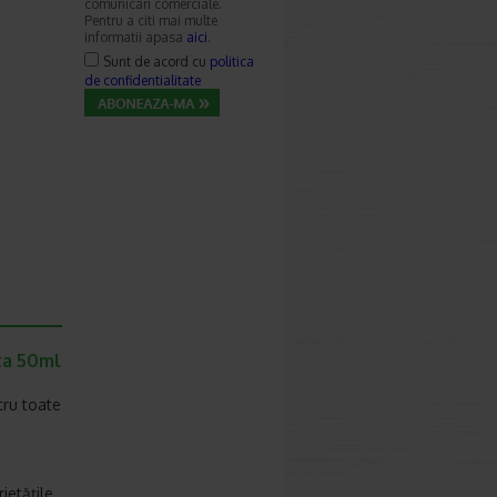
comunicari comerciale.
Pentru a citi mai multe
informatii apasa
aici
.
Sunt de acord cu
politica
de confidentialitate
ta 50ml
tru toate
ietățile