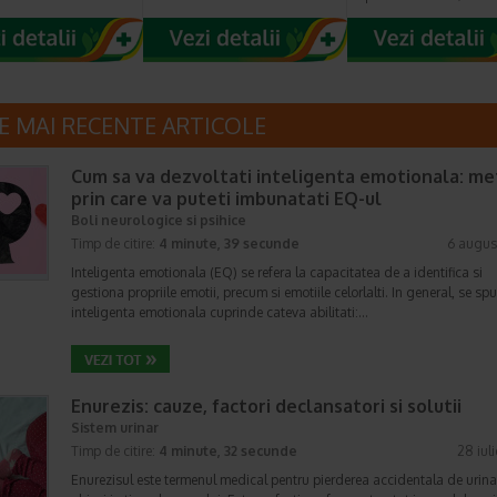
E MAI RECENTE ARTICOLE
Cum sa va dezvoltati inteligenta emotionala: m
prin care va puteti imbunatati EQ-ul
Boli neurologice si psihice
Timp de citire:
4 minute, 39 secunde
6 augus
Inteligenta emotionala (EQ) se refera la capacitatea de a identifica si
gestiona propriile emotii, precum si emotiile celorlalti. In general, se sp
inteligenta emotionala cuprinde cateva abilitati:…
Enurezis: cauze, factori declansatori si solutii
Sistem urinar
Timp de citire:
4 minute, 32 secunde
28 iul
Enurezisul este termenul medical pentru pierderea accidentala de urina