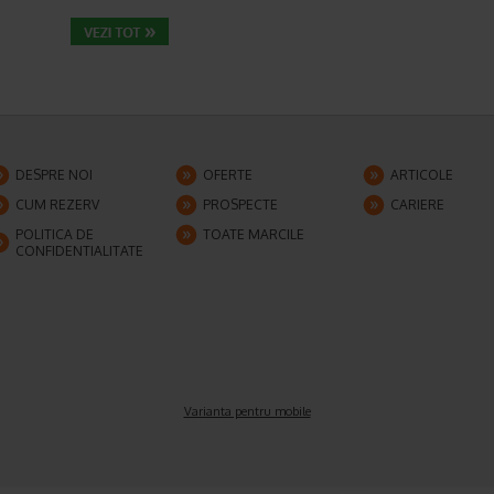
DESPRE NOI
OFERTE
ARTICOLE
CUM REZERV
PROSPECTE
CARIERE
POLITICA DE
TOATE MARCILE
CONFIDENTIALITATE
Varianta pentru mobile