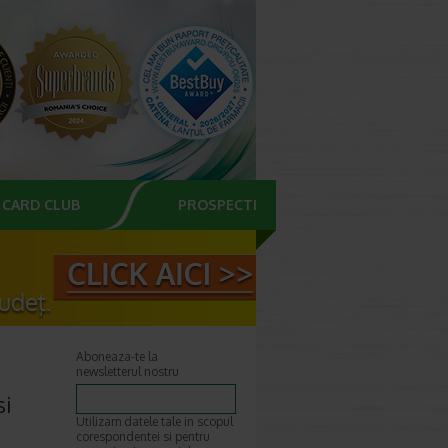
CARD CLUB
PROSPECTE
Aboneaza-te la
newsletterul nostru
si
Utilizam datele tale in scopul
corespondentei si pentru