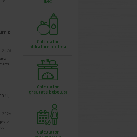
lor,
IMC
cum o
Calculator
hidratare optima
ie 2026
prea
imente.
Calculator
greutate bebelusi
ori,
ie 2026
gestive
tiv
Calculator