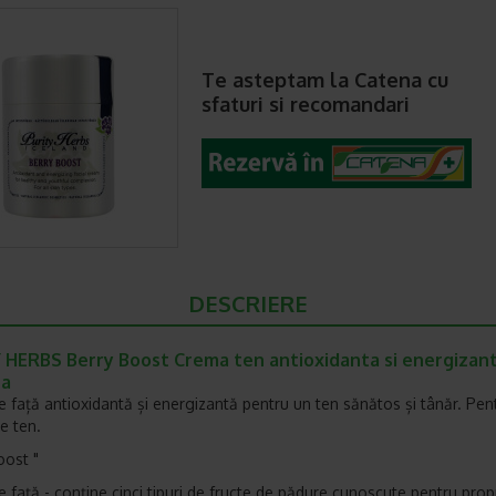
Te asteptam la Catena cu
sfaturi si recomandari
DESCRIERE
 HERBS Berry Boost Crema ten antioxidanta si energizan
na
 față antioxidantă și energizantă pentru un ten sănătos și tânăr. Pen
de ten.
oost "
 față - conține cinci tipuri de fructe de pădure cunoscute pentru propr