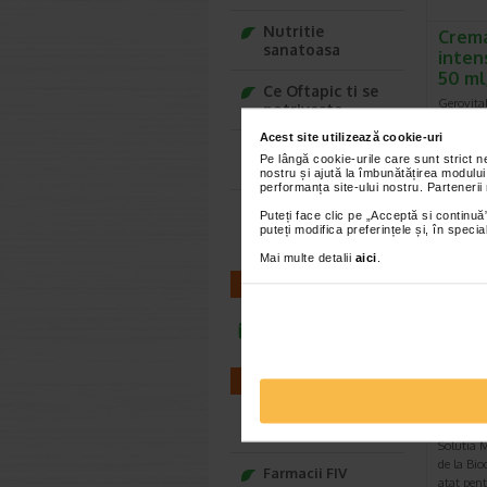
Nutritie
Crema
sanatoasa
inten
50 ml
Ce Oftapic ti se
Gerovita
potriveste
FP10 hidr
Acest site utilizează cookie-uri
previne a
Adora – Adorabili
Pe lângă cookie-urile care sunt strict 
din prima clipa
nostru și ajută la îmbunătățirea modului
performanța site-ului nostru. Partenerii
Seturi cadou
-20% Pr
Puteți face clic pe „Acceptă si continuă”
Baylis&Harding
puteți modifica preferințele și, în spec
Mai multe detalii
aici
.
CONTACT
infoline@catena.ro
Biode
FARMACII
H2O S
Micel
Farmacii NON-STOP
Solutia 
de la Bi
Farmacii FIV
atat pen