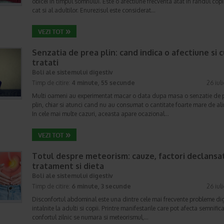
obicei in timpul somnului. Este o afectiune frecventa atat in randul copii
cat si al adultilor. Enurezisul este considerat…
Senzatia de prea plin: cand indica o afectiune si 
tratati
Boli ale sistemului digestiv
Timp de citire:
4 minute, 55 secunde
26 iul
Multi oameni au experimentat macar o data dupa masa o senzatie de 
plin, chiar si atunci cand nu au consumat o cantitate foarte mare de al
In cele mai multe cazuri, aceasta apare ocazional…
Totul despre meteorism: cauze, factori declansat
tratament si dieta
Boli ale sistemului digestiv
Timp de citire:
6 minute, 3 secunde
26 iul
Disconfortul abdominal este una dintre cele mai frecvente probleme di
intalnite la adulti si copii. Printre manifestarile care pot afecta semnifica
confortul zilnic se numara si meteorismul,…