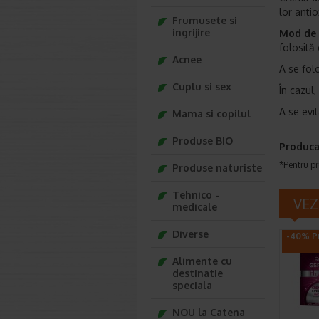
lor anti
Frumusete si
ingrijire
Mod de u
folosită
Acnee
A se fol
Cuplu si sex
În cazul,
A se evit
Mama si copilul
Produse BIO
Produca
*Pentru pr
Produse naturiste
Tehnico -
VEZ
medicale
Diverse
-40% Pr
Alimente cu
destinatie
speciala
NOU la Catena