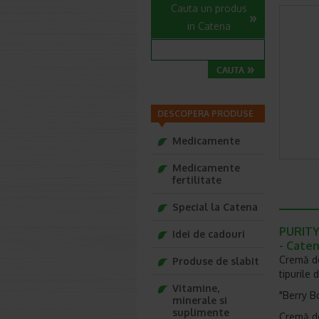
Cauta un produs
in Catena
DESCOPERA PRODUSE
Medicamente
Medicamente
fertilitate
Special la Catena
PURITY
Idei de cadouri
- Cate
Cremă de
Produse de slabit
tipurile 
Vitamine,
"Berry B
minerale si
suplimente
Cremă de