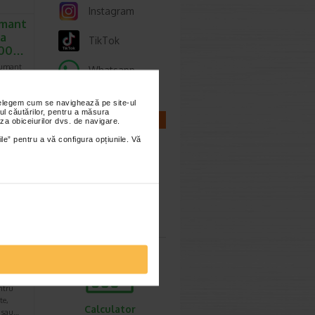
Instagram
umant
ea
TikTok
 500…
pumant
Whatsapp
nțelegem cum se navighează pe site-ul
ul căutărilor, pentru a măsura
CALCULATOARE
za obiceiurilor dvs. de navigare.
.20 Lei
ile” pentru a vă configura opțiunile. Vă
6.92 Lei
Calculator
sarcina
ema
ate,
l
ntru
te,
Calculator
e sau…