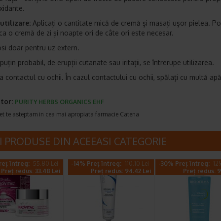
oxidante.
tilizare:
Aplicați o cantitate mică de cremă și masați ușor pielea. Po
 ca o cremă de zi și noapte ori de câte ori este necesar.
osi doar pentru uz extern.
 puțin probabil, de erupții cutanate sau iritații, se întrerupe utilizarea.
a contactul cu ochii. În cazul contactului cu ochii, spălați cu multă apă
tor:
PURITY HERBS ORGANICS EHF
et te asteptam in cea mai apropiata farmacie Catena
I PRODUSE DIN ACEEASI CATEGORIE
eț întreg:
55.80 Lei
-14% Preț întreg:
110.10 Lei
-30% Preț întreg:
12
Preț redus: 33.48 Lei
Preț redus: 94.42 Lei
Preț redus: 9