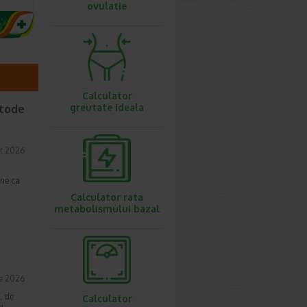
ovulatie
Calculator
greutate ideala
etode
t 2026
une ca
Calculator rata
metabolismului bazal
ie 2026
, de
Calculator