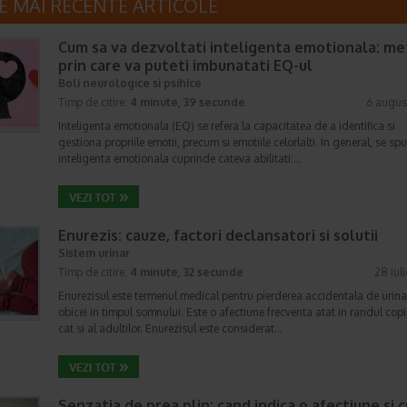
E MAI RECENTE ARTICOLE
Cum sa va dezvoltati inteligenta emotionala: m
prin care va puteti imbunatati EQ-ul
Boli neurologice si psihice
Timp de citire:
4 minute, 39 secunde
6 augus
Inteligenta emotionala (EQ) se refera la capacitatea de a identifica si
gestiona propriile emotii, precum si emotiile celorlalti. In general, se sp
inteligenta emotionala cuprinde cateva abilitati:…
Enurezis: cauze, factori declansatori si solutii
Sistem urinar
Timp de citire:
4 minute, 32 secunde
28 iul
Enurezisul este termenul medical pentru pierderea accidentala de urina
obicei in timpul somnului. Este o afectiune frecventa atat in randul copii
cat si al adultilor. Enurezisul este considerat…
Senzatia de prea plin: cand indica o afectiune si 