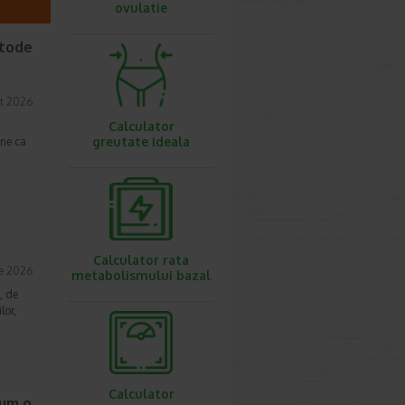
ovulatie
etode
t 2026
Calculator
greutate ideala
une ca
Calculator rata
ie 2026
metabolismului bazal
, de
lor,
Calculator
cum o