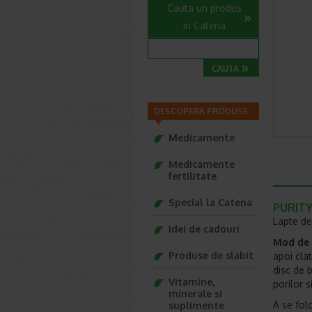
Cauta un produs
in Catena
DESCOPERA PRODUSE
Medicamente
Medicamente
fertilitate
Special la Catena
PURITY
Lapte de
Idei de cadouri
Mod de u
Produse de slabit
apoi cla
disc de 
Vitamine,
porilor s
minerale si
A se fol
suplimente