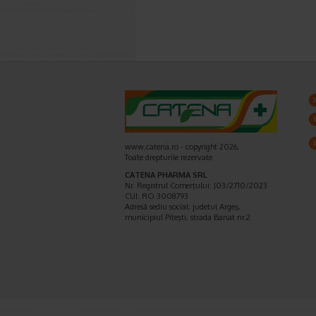
www.catena.ro - copyright 2026,
Toate drepturile rezervate
CATENA PHARMA SRL
Nr. Registrul Comerţului: J03/2710/2023
CUI: RO 3008793
Adresă sediu social: judetul Argeş,
municipiul Piteşti, strada Banat nr.2