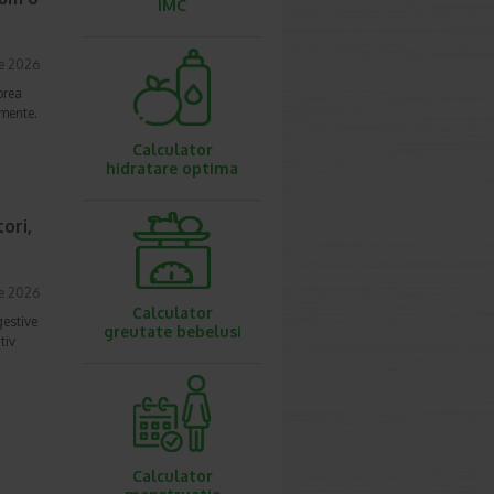
IMC
ie 2026
prea
imente.
Calculator
hidratare optima
ori,
ie 2026
Calculator
gestive
greutate bebelusi
tiv
Calculator