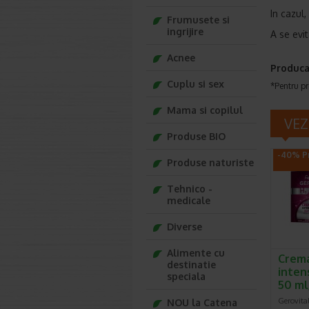
In cazul,
Frumusete si
ingrijire
A se evit
Acnee
Produca
Cuplu si sex
*Pentru pr
Mama si copilul
VEZ
Produse BIO
-40% Pr
Produse naturiste
Tehnico -
medicale
Diverse
Alimente cu
Crema
destinatie
inten
speciala
50 ml
Gerovita
NOU la Catena