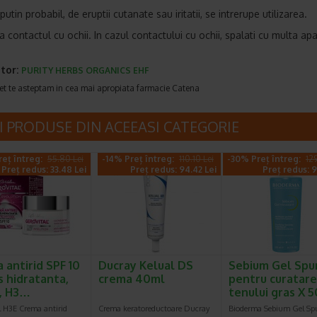
 putin probabil, de eruptii cutanate sau iritatii, se intrerupe utilizarea.
a contactul cu ochii. In cazul contactului cu ochii, spalati cu multa apa
tor:
PURITY HERBS ORGANICS EHF
et te asteptam in cea mai apropiata farmacie Catena
I PRODUSE DIN ACEEASI CATEGORIE
eț întreg:
55.80 Lei
-14% Preț întreg:
110.10 Lei
-30% Preț întreg:
12
Preț redus: 33.48 Lei
Preț redus: 94.42 Lei
Preț redus: 9
 antirid SPF 10
Ducray Kelual DS
Sebium Gel Sp
s hidratanta,
crema 40ml
pentru curatar
, H3…
tenului gras X
l H3E Crema antirid
Crema keratoreductoare Ducray
Bioderma Sebium Gel S