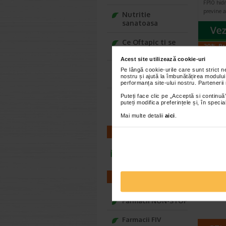
FP10 hidr
previne a
Nutritie
sanatoasa
Ce Oftapic ti se
-20% Pr
potriveste
Acest site utilizează cookie-uri
Adora – Adorabili
Pe lângă cookie-urile care sunt strict 
nostru și ajută la îmbunătățirea modului
din prima clipa
performanța site-ului nostru. Partenerii
Puteți face clic pe „Acceptă si continuă”
Seturi cadou
puteți modifica preferințele și, în spec
Baylis&Harding
Mai multe detalii
aici
.
Biode
H2O S
CONTACT
Micel
infoline@catena.ro
Solutia 
de la Bi
atat pen
FARMACII
Farmacii NON-STOP
Farmacii FIV