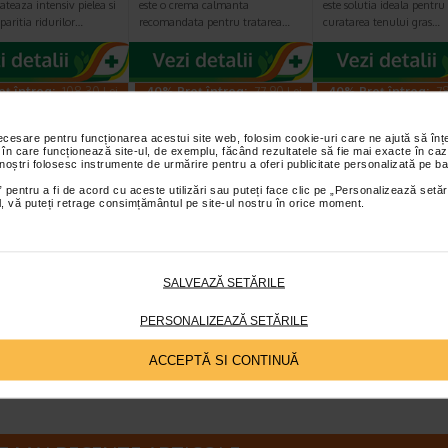
ateaza intensiv pielea si
este o crema calmanta
este solutia ideala pentru
paritia ridurilor…
recomandata pentru tratarea…
curatarea tenului gras…
eț întreg:
108.30 Lei
-40% Preț întreg:
77.90 Lei
-40% Preț întreg:
78
Preț redus: 86.64 Lei
Preț redus: 46.74 Lei
Preț redus: 4
necesare pentru funcționarea acestui site web, folosim cookie-uri care ne ajută să î
 în care funcționează site-ul, de exemplu, făcând rezultatele să fie mai exacte în caz
 noștri folosesc instrumente de urmărire pentru a oferi publicitate personalizată pe ba
 pentru a fi de acord cu aceste utilizări sau puteți face clic pe „Personalizează setăr
ial, vă puteți retrage consimțământul pe site-ul nostru în orice moment.
rma Sensibio
Gerovital H3
GH3 Derma+ Cr
olutie
Evolution fiole cu
antirid si fermit
ara X 500 ml
acid hialuronic X 10…
50 ml, Gerovita
SALVEAZĂ SETĂRILE
Micelara Sensibio H2O
Fiolele cu acid hialuronic
Crema este dezvoltata pe
oderma este recomandata
Gerovital H3 Evolution de la
intretinerea tenurilor rida
PERSONALIZEAZĂ SETĂRILE
tru demachierea…
Farmec SA au efecte intens…
lipsite de fermitate, tiner
ACCEPTĂ SI CONTINUĂ