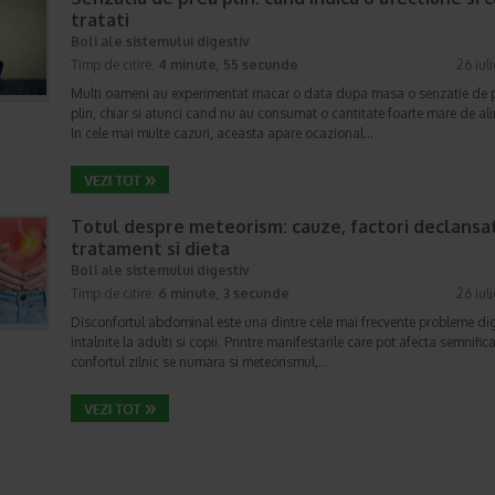
tratati
Boli ale sistemului digestiv
Timp de citire:
4 minute, 55 secunde
26 iul
Multi oameni au experimentat macar o data dupa masa o senzatie de 
plin, chiar si atunci cand nu au consumat o cantitate foarte mare de al
In cele mai multe cazuri, aceasta apare ocazional…
Totul despre meteorism: cauze, factori declansat
tratament si dieta
Boli ale sistemului digestiv
Timp de citire:
6 minute, 3 secunde
26 iul
Disconfortul abdominal este una dintre cele mai frecvente probleme di
intalnite la adulti si copii. Printre manifestarile care pot afecta semnifica
confortul zilnic se numara si meteorismul,…