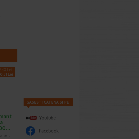
.
9,30 Lei
0.51 Lei
GASESTI CATENA SI PE
umant
Youtube
ea
 500…
Facebook
pumant