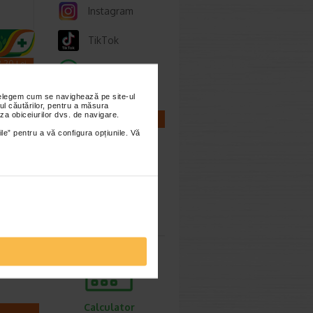
Instagram
TikTok
.20 Lei
Whatsapp
6.92 Lei
nțelegem cum se navighează pe site-ul
ul căutărilor, pentru a măsura
za obiceiurilor dvs. de navigare.
CALCULATOARE
ile” pentru a vă configura opțiunile. Vă
ema
ate,
l
Calculator
ntru
sarcina
te,
e sau…
Calculator