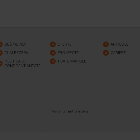
DESPRE NOI
OFERTE
ARTICOLE
CUM REZERV
PROSPECTE
CARIERE
POLITICA DE
TOATE MARCILE
CONFIDENTIALITATE
Varianta pentru mobile