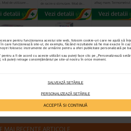
t. Mod de utilizare:…
afisaj mare; Termometrul
de racire si stimulare. Mod de…
necesare pentru funcționarea acestui site web, folosim cookie-uri care ne ajută să î
 în care funcționează site-ul, de exemplu, făcând rezultatele să fie mai exacte în caz
 noștri folosesc instrumente de urmărire pentru a oferi publicitate personalizată pe ba
 pentru a fi de acord cu aceste utilizări sau puteți face clic pe „Personalizează setăr
ial, vă puteți retrage consimțământul pe site-ul nostru în orice moment.
rotect Imun, 10
Stetoscop cu cap
Tonico Forte, 10
le, NATURALIS
dublu, culoare rosu
10 flacoane, Be
WS-2, B.Well
SALVEAZĂ SETĂRILE
ect Imun+ este un
B.Well WS-2 este un stetoscop
Tonico Forte este un supl
t alimentar inovator,
clasic, cu o piesa de piept cu cap
alimentar fara zahar, su
PERSONALIZEAZĂ SETĂRILE
ina bacterii lizate…
dublu. Este un dispozitiv usor si…
de flacon buvabil, ce co
ACCEPTĂ SI CONTINUĂ
E MAI RECENTE ARTICOLE