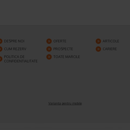
DESPRE NOI
OFERTE
ARTICOLE
CUM REZERV
PROSPECTE
CARIERE
POLITICA DE
TOATE MARCILE
CONFIDENTIALITATE
Varianta pentru mobile