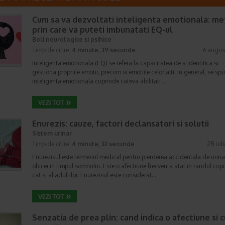
Cum sa va dezvoltati inteligenta emotionala: m
prin care va puteti imbunatati EQ-ul
Boli neurologice si psihice
Timp de citire:
4 minute, 39 secunde
6 augus
Inteligenta emotionala (EQ) se refera la capacitatea de a identifica si
gestiona propriile emotii, precum si emotiile celorlalti. In general, se sp
inteligenta emotionala cuprinde cateva abilitati:…
Enurezis: cauze, factori declansatori si solutii
Sistem urinar
Timp de citire:
4 minute, 32 secunde
28 iul
Enurezisul este termenul medical pentru pierderea accidentala de urina
obicei in timpul somnului. Este o afectiune frecventa atat in randul copii
cat si al adultilor. Enurezisul este considerat…
Senzatia de prea plin: cand indica o afectiune si 