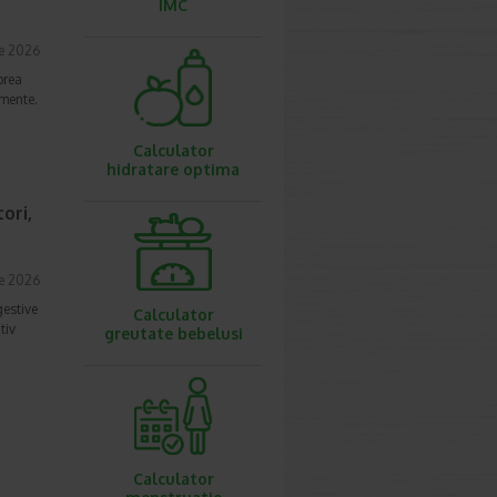
IMC
ie 2026
prea
imente.
Calculator
hidratare optima
ori,
ie 2026
gestive
Calculator
tiv
greutate bebelusi
Calculator