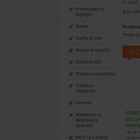
In cazul,
Frumusete si
A se evit
ingrijire
Acnee
Produca
*Pentru pr
Cuplu si sex
Mama si copilul
VEZ
Produse BIO
Produse naturiste
Tehnico -
medicale
Diverse
PURIT
Alimente cu
of Lo
destinatie
masaj
speciala
Ulei de m
NOU la Catena
afrodizia