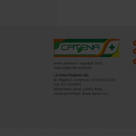
www.catena.ro - copyright 2026,
Toate drepturile rezervate
CATENA PHARMA SRL
Nr. Registrul Comerţului: J03/2710/2023
CUI: RO 3008793
Adresă sediu social: judetul Argeş,
municipiul Piteşti, strada Banat nr.2