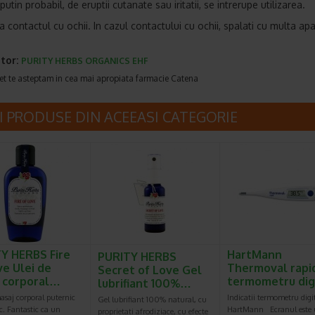
 putin probabil, de eruptii cutanate sau iritatii, se intrerupe utilizarea.
a contactul cu ochii. In cazul contactului cu ochii, spalati cu multa apa
tor:
PURITY HERBS ORGANICS EHF
et te asteptam in cea mai apropiata farmacie Catena
I PRODUSE DIN ACEEASI CATEGORIE
Y HERBS Fire
HartMann
PURITY HERBS
ve Ulei de
Thermoval rapid
Secret of Love Gel
 corporal…
termometru dig
lubrifiant 100%…
asaj corporal puternic
Indicatii termometru digi
Gel lubrifiant 100% natural, cu
c. Fantastic ca un
HartMann Ecranul este 
proprietati afrodiziace, cu efecte