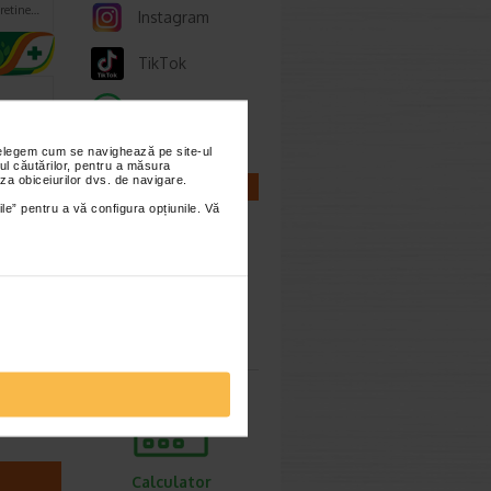
 retine…
Instagram
TikTok
Whatsapp
nțelegem cum se navighează pe site-ul
ul căutărilor, pentru a măsura
za obiceiurilor dvs. de navigare.
CALCULATOARE
ile” pentru a vă configura opțiunile. Vă
 ml,
nesio
Calculator
iment
sarcina
b forma
mbina…
Calculator