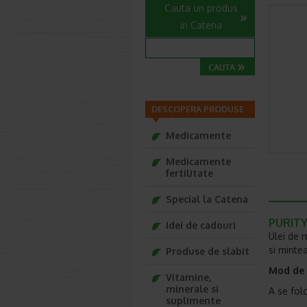
Cauta un produs
in Catena
DESCOPERA PRODUSE
Medicamente
Medicamente
fertilitate
Special la Catena
PURITY 
Idei de cadouri
Ulei de 
si mintea
Produse de slabit
Mod de u
Vitamine,
minerale si
A se fol
suplimente