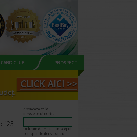
CARD CLUB
PROSPECTE
Aboneaza-te la
newsletterul nostru
c 125
Utilizam datele tale in scopul
corespondentei si pentru