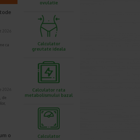
ovulatie
etode
t 2026
Calculator
une ca
greutate ideala
ie 2026
Calculator rata
metabolismului bazal
, de
lor,
cum o
Calculator