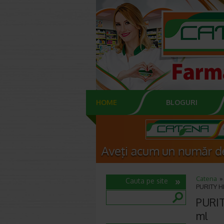
HOME
BLOGURI
Catena
Cauta pe site
PURITY HE
PURIT
ml