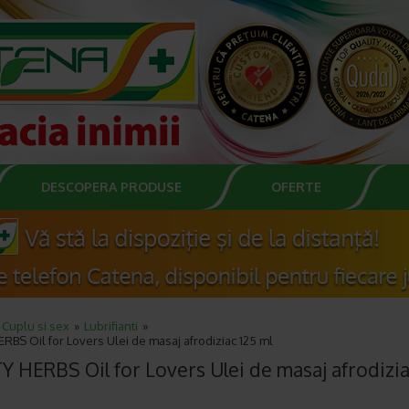
DESCOPERA PRODUSE
OFERTE
Cuplu si sex
Lubrifianti
RBS Oil for Lovers Ulei de masaj afrodiziac 125 ml
Y HERBS Oil for Lovers Ulei de masaj afrodizia