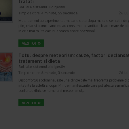
tratati
Boli ale sistemului digestiv
Timp de citire:
4 minute, 55 secunde
26 iul
Multi oameni au experimentat macar o data dupa masa o senzatie de 
plin, chiar si atunci cand nu au consumat o cantitate foarte mare de al
In cele mai multe cazuri, aceasta apare ocazional…
Totul despre meteorism: cauze, factori declansat
tratament si dieta
Boli ale sistemului digestiv
Timp de citire:
6 minute, 3 secunde
26 iul
Disconfortul abdominal este una dintre cele mai frecvente probleme di
intalnite la adulti si copii. Printre manifestarile care pot afecta semnifica
confortul zilnic se numara si meteorismul,…