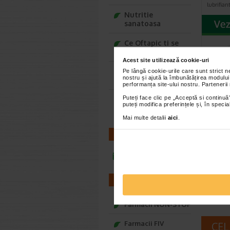
lubrifian
Nutritie
sanatoasa
Ce Oftapic ti se
potriveste
Acest site utilizează cookie-uri
Adora – Adorabili
Pe lângă cookie-urile care sunt strict 
nostru și ajută la îmbunătățirea modului
din prima clipa
performanța site-ului nostru. Partenerii
Puteți face clic pe „Acceptă si continuă”
Seturi cadou
puteți modifica preferințele și, în spec
Baylis&Harding
ViroP
Mai multe detalii
aici
.
capsu
CONTACT
ViroProt
infoline@catena.ro
suplimen
care comb
FARMACII
Farmacii NON-STOP
Farmacii FIV
CEL