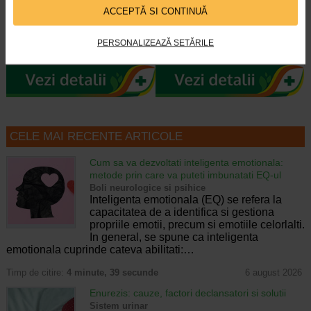
ACCEPTĂ SI CONTINUĂ
Este un produs de ingrijire a pielii
Avène XeraCalm A.D este un ulei
ultra-reparator care calmeaza si
de curatare special creat pentru
PERSONALIZEAZĂ SETĂRILE
previne cicatricile. Poate fi folosit…
pielea uscata a sugarilor, copiilor…
CELE MAI RECENTE ARTICOLE
Cum sa va dezvoltati inteligenta emotionala:
metode prin care va puteti imbunatati EQ-ul
Boli neurologice si psihice
Inteligenta emotionala (EQ) se refera la
capacitatea de a identifica si gestiona
propriile emotii, precum si emotiile celorlalti.
In general, se spune ca inteligenta
emotionala cuprinde cateva abilitati:…
Timp de citire:
4 minute, 39 secunde
6 august 2026
Enurezis: cauze, factori declansatori si solutii
Sistem urinar