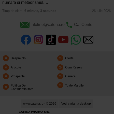
numara si meteorismul,…
Timp de citire:
6 minute, 3 secunde
26 iulie 2026
infoline@catena.ro
CallCenter
Despre Noi
Oferte
Articole
Cum Rezerv
Prospecte
Cariere
Politica De
Toate Marcile
Confidentialitate
www.catena.ro - © 2026
Vezi varianta desktop
CATENA PHARMA SRL