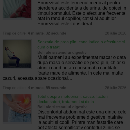
Enurezisul este termenul medical pentru
pierderea accidentala de urina, de obicei in
timpul somnului. Este o afectiune frecventa
atat in randul copiilor, cat si al adultilor.
Enurezisul este considerat…
Timp de citire:
4 minute, 32 secunde
28 iulie 2026
Senzatia de prea plin: cand indica o afectiune si
cum o tratati
Boli ale sistemului digestiv
Multi oameni au experimentat macar o data
dupa masa o senzatie de prea plin, chiar si
atunci cand nu au consumat o cantitate
foarte mare de alimente. In cele mai multe
cazuri, aceasta apare ocazional…
Timp de citire:
4 minute, 55 secunde
26 iulie 2026
Totul despre meteorism: cauze, factori
declansatori, tratament si dieta
Boli ale sistemului digestiv
Disconfortul abdominal este una dintre cele
mai frecvente probleme digestive intalnite
la adulti si copii. Printre manifestarile care
pot afecta semnificativ confortul zilnic se