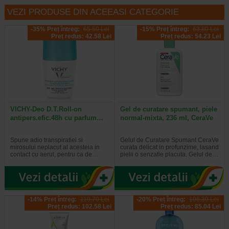
VEZI PRODUSE DIN ACEEASI CATEGORIE
-35% Preț întreg:
65.50 Lei
-15% Preț întreg:
63.80 Lei
Preț redus: 42.58 Lei
Preț redus: 54.23 Lei
VICHY-Deo D.T.Roll-on
Gel de curatare spumant, piele
antipers.efic.48h cu parfum…
normal-mixta, 236 ml, CeraVe
Spune adio transpiratiei si
Gelul de Curatare Spumant CeraVe
mirosului neplacut al acesteia in
curata delicat in profunzime, lasand
contact cu aerul, pentru ca de…
pielii o senzatie placuta. Gelul de…
-14% Preț întreg:
119.70 Lei
-20% Preț întreg:
106.30 Lei
Preț redus: 102.58 Lei
Preț redus: 85.04 Lei