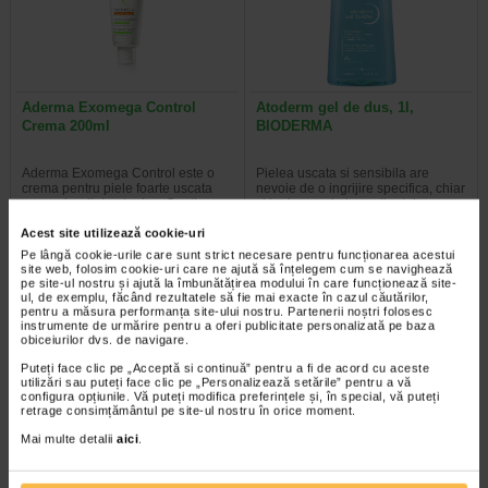
Aderma Exomega Control
Atoderm gel de dus, 1l,
Crema 200ml
BIODERMA
Aderma Exomega Control este o
Pielea uscata si sensibila are
crema pentru piele foarte uscata
nevoie de o ingrijire specifica, chiar
sau cu tendinta atopica. Contine…
si la dus, unde ingredientele…
Acest site utilizează cookie-uri
Pe lângă cookie-urile care sunt strict necesare pentru funcționarea acestui
site web, folosim cookie-uri care ne ajută să înțelegem cum se navighează
pe site-ul nostru și ajută la îmbunătățirea modului în care funcționează site-
ul, de exemplu, făcând rezultatele să fie mai exacte în cazul căutărilor,
-35% Preț întreg:
63.60 Lei
-14% Preț întreg:
136,60 Lei
pentru a măsura performanța site-ului nostru. Partenerii noștri folosesc
Preț redus: 41.34 Lei
Preț redus: 117.09 Lei
instrumente de urmărire pentru a oferi publicitate personalizată pe baza
obiceiurilor dvs. de navigare.
Puteți face clic pe „Acceptă si continuă” pentru a fi de acord cu aceste
utilizări sau puteți face clic pe „Personalizează setările” pentru a vă
configura opțiunile. Vă puteți modifica preferințele și, în special, vă puteți
retrage consimțământul pe site-ul nostru în orice moment.
Mai multe detalii
aici
.
Crema reparatoare Cicabio
Avene Xeracalm A.D. ulei de
Creme+, 40 ml, BIODERMA
dus X 400 ml