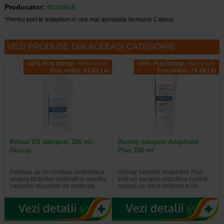
Producator:
REVUELE
*Pentru pret te asteptam in cea mai apropiata farmacie Catena
VEZI PRODUSE DIN ACEEASI CATEGORIE
-40% Preț întreg:
105.40 Lei
-20% Preț întreg:
92,70 Lei
Preț redus: 63.24 Lei
Preț redus: 74.16 Lei
Kelual DS sampon, 100 ml,
Ducray sampon Anaphase
Ducray
Plus 200 ml
Formula sa de curatare actioneaza
Ducray sampon Anaphase Plus
asupra factorilor implicati in aparitia
este un sampon impotriva caderii
cazurilor recurente de matreata…
parului, cu efect fortifiant si de…