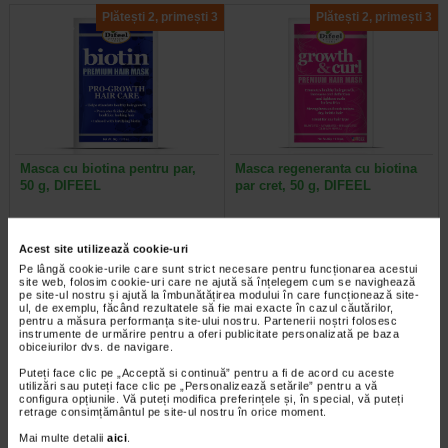
Plătești 2, primești 3
Plătești 2, primești 3
Masca cu biotina pentru par,
Masca regeneranta cu biotina
50 g, DIFEEL
par cret, 50 g, DIFEEL
Produsele Difeel Pro-Growth sunt
Beneficii: Defineste perfect firele de
formule fortificate infuzate cu
par si faciliteaza coafarea; Masca
Acest site utilizează cookie-uri
biotina si promoveaza cresterea…
hraneste profund; Uleiul de…
Pe lângă cookie-urile care sunt strict necesare pentru funcționarea acestui
site web, folosim cookie-uri care ne ajută să înțelegem cum se navighează
pe site-ul nostru și ajută la îmbunătățirea modului în care funcționează site-
ul, de exemplu, făcând rezultatele să fie mai exacte în cazul căutărilor,
pentru a măsura performanța site-ului nostru. Partenerii noștri folosesc
instrumente de urmărire pentru a oferi publicitate personalizată pe baza
-40% Preț întreg:
60,10 Lei
-40% Preț întreg:
130,60 Lei
obiceiurilor dvs. de navigare.
Preț redus: 36.06 Lei
Preț redus: 78,36 Lei
Puteți face clic pe „Acceptă si continuă” pentru a fi de acord cu aceste
utilizări sau puteți face clic pe „Personalizează setările” pentru a vă
configura opțiunile. Vă puteți modifica preferințele și, în special, vă puteți
retrage consimțământul pe site-ul nostru în orice moment.
Mai multe detalii
aici
.