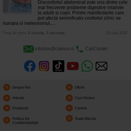
Disconfortul abdominal este una dintre cele
mai frecvente probleme digestive intalnite
la adulti si copii. Printre manifestarile care
pot afecta semnificativ confortul zilnic se
numara si meteorismul,…
Timp de citire:
6 minute, 3 secunde
26 iulie 2026
infoline@catena.ro
CallCenter
Despre Noi
Oferte
Articole
Cum Rezerv
Prospecte
Cariere
Politica De
Toate Marcile
Confidentialitate