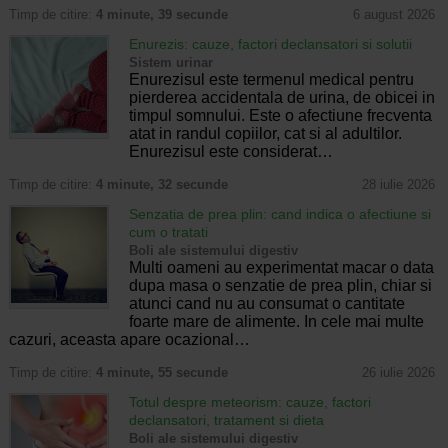
Timp de citire:
4 minute, 39 secunde
6 august 2026
Enurezis: cauze, factori declansatori si solutii
Sistem urinar
Enurezisul este termenul medical pentru
pierderea accidentala de urina, de obicei in
timpul somnului. Este o afectiune frecventa
atat in randul copiilor, cat si al adultilor.
Enurezisul este considerat…
Timp de citire:
4 minute, 32 secunde
28 iulie 2026
Senzatia de prea plin: cand indica o afectiune si
cum o tratati
Boli ale sistemului digestiv
Multi oameni au experimentat macar o data
dupa masa o senzatie de prea plin, chiar si
atunci cand nu au consumat o cantitate
foarte mare de alimente. In cele mai multe
cazuri, aceasta apare ocazional…
Timp de citire:
4 minute, 55 secunde
26 iulie 2026
Totul despre meteorism: cauze, factori
declansatori, tratament si dieta
Boli ale sistemului digestiv