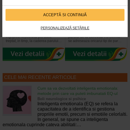
ACCEPTĂ SI CONTINUĂ
GH3 Derma + Sampon
Tratament anticadere GH3
anticadere, 200 ml…
Derma+, 12 fiole, GEROVITAL
PERSONALIZEAZĂ SETĂRILE
Stresul, alimentatia deficitara,
Fiolele tratament impotriva caderii
ingrijirea nepotrivita pot duce
parului de la Gerovital H3 Derma+
treptat, in timp, la caderea parului…
se adreseaza oricarui tip de par…
CELE MAI RECENTE ARTICOLE
Cum sa va dezvoltati inteligenta emotionala:
metode prin care va puteti imbunatati EQ-ul
Boli neurologice si psihice
Inteligenta emotionala (EQ) se refera la
capacitatea de a identifica si gestiona
propriile emotii, precum si emotiile celorlalti.
In general, se spune ca inteligenta
emotionala cuprinde cateva abilitati:…