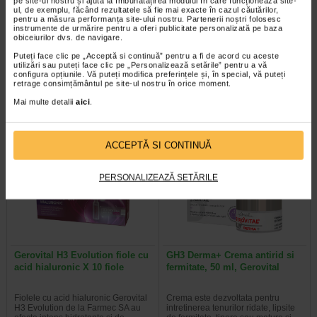
pe site-ul nostru și ajută la îmbunătățirea modului în care funcționează site-
ul, de exemplu, făcând rezultatele să fie mai exacte în cazul căutărilor,
Sebium Gel Spumant pentru
Bioderma Sensibio H2O
pentru a măsura performanța site-ului nostru. Partenerii noștri folosesc
instrumente de urmărire pentru a oferi publicitate personalizată pe baza
curatarea tenului gras X 500 ml
Solutie Micelara X 500 ml
obiceiurilor dvs. de navigare.
Puteți face clic pe „Acceptă si continuă” pentru a fi de acord cu aceste
Bioderma Sebium Gel Spumant
Solutia Micelara Sensibio H2O de
utilizări sau puteți face clic pe „Personalizează setările” pentru a vă
este solutia ideala pentru curatarea
la Bioderma este recomandata atat
configura opțiunile. Vă puteți modifica preferințele și, în special, vă puteți
tenului gras. Formula sa…
pentru demachierea tenului cat si…
retrage consimțământul pe site-ul nostru în orice moment.
Mai multe detalii
aici
.
-40% Preț întreg:
77.90 Lei
-40% Preț întreg:
78.20 Lei
ACCEPTĂ SI CONTINUĂ
Preț redus: 46.74 Lei
Preț redus: 46.92 Lei
PERSONALIZEAZĂ SETĂRILE
Gerovital H3 Evolution fiole cu
GH3 Derma+ Crema antirid si
acid hialuronic X 10 fiole
fermitate, 50 ml, Gerovital
Fiolele cu acid hialuronic Gerovital
Crema este dezvoltata pentru
H3 Evolution de la Farmec SA au
intretinerea tenurilor ridate, lipsite