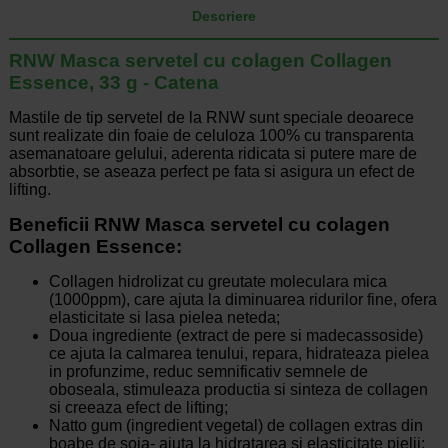
Descriere
RNW Masca servetel cu colagen Collagen
Essence, 33 g - Catena
Mastile de tip servetel de la RNW sunt speciale deoarece
sunt realizate din foaie de celuloza 100% cu transparenta
asemanatoare gelului, aderenta ridicata si putere mare de
absorbtie, se aseaza perfect pe fata si asigura un efect de
lifting.
Beneficii RNW Masca servetel cu colagen
Collagen Essence
:
Collagen hidrolizat cu greutate moleculara mica
(1000ppm), care ajuta la diminuarea ridurilor fine, ofera
elasticitate si lasa pielea neteda;
Doua ingrediente (extract de pere si madecassoside)
ce ajuta la calmarea tenului, repara, hidrateaza pielea
in profunzime, reduc semnificativ semnele de
oboseala, stimuleaza productia si sinteza de collagen
si creeaza efect de lifting;
Natto gum (ingredient vegetal) de collagen extras din
boabe de soia- ajuta la hidratarea si elasticitate pielii;