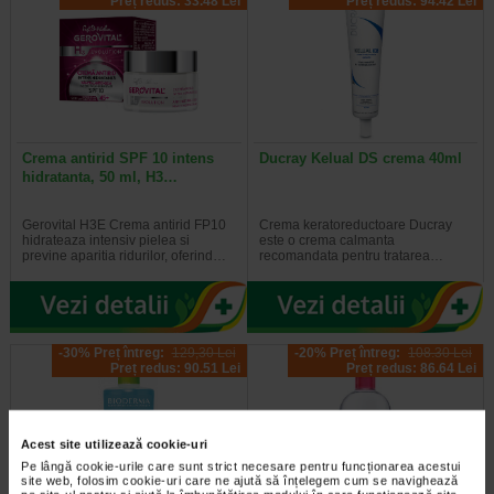
Preț redus: 33.48 Lei
Preț redus: 94.42 Lei
Crema antirid SPF 10 intens
Ducray Kelual DS crema 40ml
hidratanta, 50 ml, H3…
Gerovital H3E Crema antirid FP10
Crema keratoreductoare Ducray
hidrateaza intensiv pielea si
este o crema calmanta
previne aparitia ridurilor, oferind…
recomandata pentru tratarea…
-30% Preț întreg:
129,30 Lei
-20% Preț întreg:
108.30 Lei
Preț redus: 90.51 Lei
Preț redus: 86.64 Lei
Acest site utilizează cookie-uri
Pe lângă cookie-urile care sunt strict necesare pentru funcționarea acestui
site web, folosim cookie-uri care ne ajută să înțelegem cum se navighează