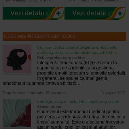
efecte intens hidratante si de…
de fermitate, tinere sau mature si…
CELE MAI RECENTE ARTICOLE
Cum sa va dezvoltati inteligenta emotionala:
metode prin care va puteti imbunatati EQ-ul
Boli neurologice si psihice
Inteligenta emotionala (EQ) se refera la
capacitatea de a identifica si gestiona
propriile emotii, precum si emotiile celorlalti.
In general, se spune ca inteligenta
emotionala cuprinde cateva abilitati:…
Timp de citire:
4 minute, 39 secunde
6 august 2026
Enurezis: cauze, factori declansatori si solutii
Sistem urinar
Enurezisul este termenul medical pentru
pierderea accidentala de urina, de obicei in
timpul somnului. Este o afectiune frecventa
atat in randul copiilor, cat si al adultilor.