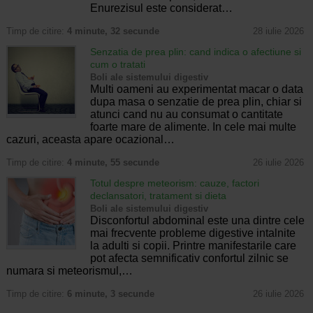
Enurezisul este considerat…
Timp de citire:
4 minute, 32 secunde
28 iulie 2026
Senzatia de prea plin: cand indica o afectiune si
cum o tratati
Boli ale sistemului digestiv
Multi oameni au experimentat macar o data
dupa masa o senzatie de prea plin, chiar si
atunci cand nu au consumat o cantitate
foarte mare de alimente. In cele mai multe
cazuri, aceasta apare ocazional…
Timp de citire:
4 minute, 55 secunde
26 iulie 2026
Totul despre meteorism: cauze, factori
declansatori, tratament si dieta
Boli ale sistemului digestiv
Disconfortul abdominal este una dintre cele
mai frecvente probleme digestive intalnite
la adulti si copii. Printre manifestarile care
pot afecta semnificativ confortul zilnic se
numara si meteorismul,…
Timp de citire:
6 minute, 3 secunde
26 iulie 2026