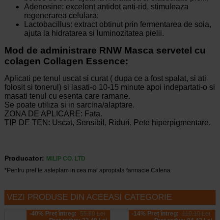
Adenosine: excelent antidot anti-rid, stimuleaza
regenerarea celulara;
Lactobacillus: extract obtinut prin fermentarea de soia,
ajuta la hidratarea si luminozitatea pielii.
Mod de administrare RNW Masca servetel cu
colagen Collagen Essence
:
Aplicati pe tenul uscat si curat ( dupa ce a fost spalat, si ati
folosit si tonerul) si lasati-o 10-15 minute apoi indepartati-o si
masati tenul cu esenta care ramane.
Se poate utiliza si in sarcina/alaptare.
ZONA DE APLICARE: Fata.
TIP DE TEN: Uscat, Sensibil, Riduri, Pete hiperpigmentare.
Producator:
MILIP CO. LTD
*Pentru pret te asteptam in cea mai apropiata farmacie Catena
VEZI PRODUSE DIN ACEEASI CATEGORIE
-40% Preț întreg:
55.80 Lei
-14% Preț întreg:
110.10 Lei