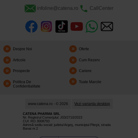
infoline@catena.ro
CallCenter
Despre Noi
Oferte
Articole
Cum Rezerv
Prospecte
Cariere
Politica De
Toate Marcile
Confidentialitate
www.catena.ro - © 2026
Vezi varianta desktop
CATENA PHARMA SRL
Nr. Registrul Comerţului: J03/2710/2023
CUI: RO 3008793
Adresă sediu social: judetul Argeş, municipiul Piteşti, strada
Banat nr.2