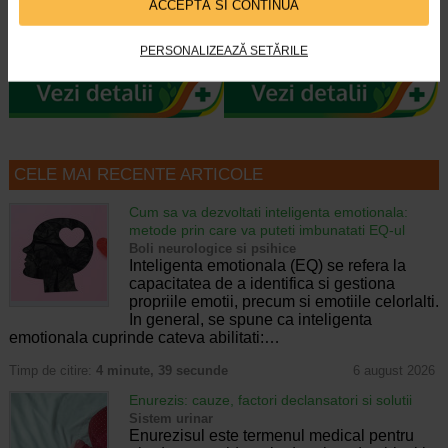
ACCEPTĂ SI CONTINUĂ
Stresul, alimentatia deficitara,
Fiolele tratament impotriva caderii
ingrijirea nepotrivita pot duce
parului de la Gerovital H3 Derma+
treptat, in timp, la caderea parului…
se adreseaza oricarui tip de par…
PERSONALIZEAZĂ SETĂRILE
CELE MAI RECENTE ARTICOLE
Cum sa va dezvoltati inteligenta emotionala:
metode prin care va puteti imbunatati EQ-ul
Boli neurologice si psihice
Inteligenta emotionala (EQ) se refera la
capacitatea de a identifica si gestiona
propriile emotii, precum si emotiile celorlalti.
In general, se spune ca inteligenta
emotionala cuprinde cateva abilitati:…
Timp de citire:
4 minute, 39 secunde
6 august 2026
Enurezis: cauze, factori declansatori si solutii
Sistem urinar
Enurezisul este termenul medical pentru