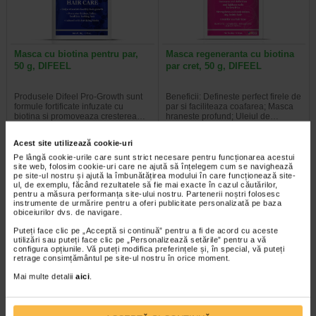
Masca cu biotina pentru par,
Masca regeneranta cu biotina
50 g, DIFEEL
par cret, 50 g, DIFEEL
Produsele Difeel Pro-Growth sunt
Beneficii: Defineste perfect firele de
formule fortificate infuzate cu
par si faciliteaza coafarea; Masca
biotina si promoveaza cresterea…
hraneste profund; Uleiul de…
Acest site utilizează cookie-uri
Pe lângă cookie-urile care sunt strict necesare pentru funcționarea acestui
site web, folosim cookie-uri care ne ajută să înțelegem cum se navighează
pe site-ul nostru și ajută la îmbunătățirea modului în care funcționează site-
-40% Preț întreg:
60,10 Lei
-40% Preț întreg:
130,60 Lei
ul, de exemplu, făcând rezultatele să fie mai exacte în cazul căutărilor,
Preț redus: 36.06 Lei
Preț redus: 78,36 Lei
pentru a măsura performanța site-ului nostru. Partenerii noștri folosesc
instrumente de urmărire pentru a oferi publicitate personalizată pe baza
obiceiurilor dvs. de navigare.
Puteți face clic pe „Acceptă si continuă” pentru a fi de acord cu aceste
utilizări sau puteți face clic pe „Personalizează setările” pentru a vă
configura opțiunile. Vă puteți modifica preferințele și, în special, vă puteți
retrage consimțământul pe site-ul nostru în orice moment.
Mai multe detalii
aici
.
GH3 Derma + Sampon
Tratament anticadere GH3
anticadere, 200 ml…
Derma+, 12 fiole, GEROVITAL