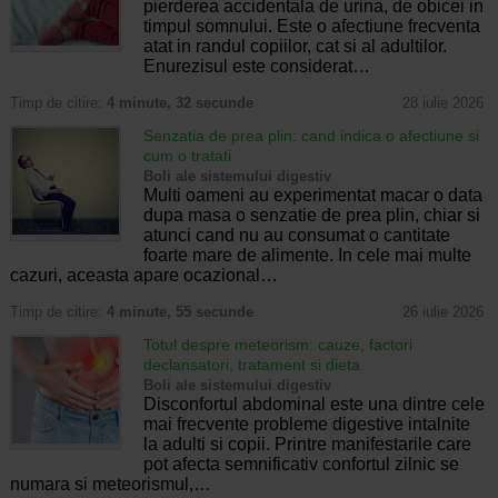
pierderea accidentala de urina, de obicei in
timpul somnului. Este o afectiune frecventa
atat in randul copiilor, cat si al adultilor.
Enurezisul este considerat…
Timp de citire:
4 minute, 32 secunde
28 iulie 2026
Senzatia de prea plin: cand indica o afectiune si
cum o tratati
Boli ale sistemului digestiv
Multi oameni au experimentat macar o data
dupa masa o senzatie de prea plin, chiar si
atunci cand nu au consumat o cantitate
foarte mare de alimente. In cele mai multe
cazuri, aceasta apare ocazional…
Timp de citire:
4 minute, 55 secunde
26 iulie 2026
Totul despre meteorism: cauze, factori
declansatori, tratament si dieta
Boli ale sistemului digestiv
Disconfortul abdominal este una dintre cele
mai frecvente probleme digestive intalnite
la adulti si copii. Printre manifestarile care
pot afecta semnificativ confortul zilnic se
numara si meteorismul,…