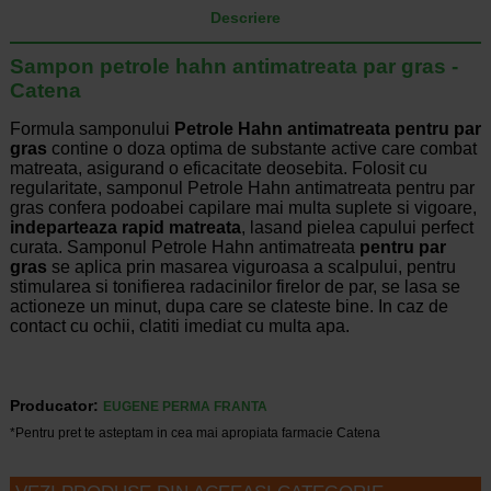
Descriere
Sampon petrole hahn antimatreata par gras -
Catena
Formula samponului
Petrole Hahn antimatreata pentru par
gras
contine o doza optima de substante active care combat
matreata, asigurand o eficacitate deosebita. Folosit cu
regularitate, samponul Petrole Hahn antimatreata pentru par
gras confera podoabei capilare mai multa suplete si vigoare,
indeparteaza rapid matreata
, lasand pielea capului perfect
curata. Samponul Petrole Hahn antimatreata
pentru par
gras
se aplica prin masarea viguroasa a scalpului, pentru
stimularea si tonifierea radacinilor firelor de par, se lasa se
actioneze un minut, dupa care se clateste bine. In caz de
contact cu ochii, clatiti imediat cu multa apa.
Producator:
EUGENE PERMA FRANTA
*Pentru pret te asteptam in cea mai apropiata farmacie Catena