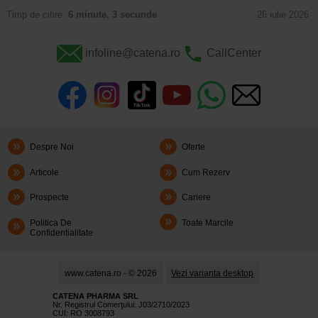
Timp de citire:
6 minute, 3 secunde
26 iulie 2026
infoline@catena.ro
CallCenter
Despre Noi
Oferte
Articole
Cum Rezerv
Prospecte
Cariere
Politica De
Toate Marcile
Confidentialitate
www.catena.ro - © 2026
Vezi varianta desktop
CATENA PHARMA SRL
Nr. Registrul Comerţului: J03/2710/2023
CUI: RO 3008793