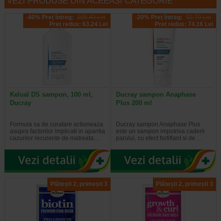
VEZI PRODUSE DIN ACEEASI CATEGORIE
-40% Preț întreg:
105.40 Lei
-20% Preț întreg:
92,70 Lei
Preț redus: 63.24 Lei
Preț redus: 74.16 Lei
Kelual DS sampon, 100 ml,
Ducray sampon Anaphase
Ducray
Plus 200 ml
Formula sa de curatare actioneaza
Ducray sampon Anaphase Plus
asupra factorilor implicati in aparitia
este un sampon impotriva caderii
cazurilor recurente de matreata…
parului, cu efect fortifiant si de…
Plătești 2, primești 3
Plătești 2, primești 3