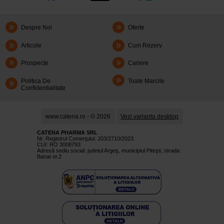
Despre Noi
Oferte
Articole
Cum Rezerv
Prospecte
Cariere
Politica De
Toate Marcile
Confidentialitate
www.catena.ro - © 2026
Vezi varianta desktop
CATENA PHARMA SRL
Nr. Registrul Comerţului: J03/2710/2023
CUI: RO 3008793
Adresă sediu social: judetul Argeş, municipiul Piteşti, strada
Banat nr.2