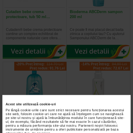
Cutaden bebe crema
Bioderma ABCDerm sampon
protectoare, tub 50 ml…
200 ml
Cutaden® bebe crema protectoare
Ce poate fi mai placut decat baita
contine un complex echilibrat de
zilnica a copilului tau? Cu ajutorul
componente naturale care ofera…
Samponului ABCDerm de la…
-20% Preț întreg:
114.70 Lei
-14% Preț întreg:
84,80 Lei
Preț redus: 91.76 Lei
Preț redus: 72.67 Lei
Acest site utilizează cookie-uri
ABCDerm Gel spumant, 1l,
Ducray Aderma cytelium spray
Pe lângă cookie-urile care sunt strict necesare pentru funcționarea acestui
site web, folosim cookie-uri care ne ajută să înțelegem cum se navighează
Bioderma
100ml
pe site-ul nostru și ajută la îmbunătățirea modului în care funcționează site-
ul, de exemplu, făcând rezultatele să fie mai exacte în cazul căutărilor,
pentru a măsura performanța site-ului nostru. Partenerii noștri folosesc
Gelul spumant ABCDerm de la
Aderma Cytelium spray este un
instrumente de urmărire pentru a oferi publicitate personalizată pe baza
Bioderma este creat special pentru
produs cu efecte imediate in