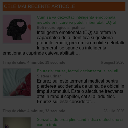
CELE MAI RECENTE ARTICOLE
Cum sa va dezvoltati inteligenta emotionala:
metode prin care va puteti imbunatati EQ-ul
Boli neurologice si psihice
Inteligenta emotionala (EQ) se refera la
capacitatea de a identifica si gestiona
propriile emotii, precum si emotiile celorlalti.
In general, se spune ca inteligenta
emotionala cuprinde cateva abilitati:…
Timp de citire:
4 minute, 39 secunde
6 august 2026
Enurezis: cauze, factori declansatori si solutii
Sistem urinar
Enurezisul este termenul medical pentru
pierderea accidentala de urina, de obicei in
timpul somnului. Este o afectiune frecventa
atat in randul copiilor, cat si al adultilor.
Enurezisul este considerat…
Timp de citire:
4 minute, 32 secunde
28 iulie 2026
Senzatia de prea plin: cand indica o afectiune si
cum o tratati