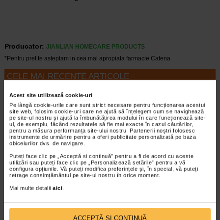
Producator:
JIANLIAN HOMECARE PRODUCTS
*Pentru pret te asteptam in cea mai apropiata farmacie Catena
CELE MAI RECENTE ARTICOLE
Cum sa va dezvoltati inteligenta emotionala:
Acest site utilizează cookie-uri
metode prin care va puteti imbunatati EQ-ul
Pe lângă cookie-urile care sunt strict necesare pentru funcționarea acestui
site web, folosim cookie-uri care ne ajută să înțelegem cum se navighează
Boli neurologice si psihice
pe site-ul nostru și ajută la îmbunătățirea modului în care funcționează site-
Inteligenta emotionala (EQ) se refera la
ul, de exemplu, făcând rezultatele să fie mai exacte în cazul căutărilor,
capacitatea de a identifica si gestiona
pentru a măsura performanța site-ului nostru. Partenerii noștri folosesc
instrumente de urmărire pentru a oferi publicitate personalizată pe baza
propriile emotii, precum si emotiile celorlalti.
obiceiurilor dvs. de navigare.
In general, se spune ca inteligenta
emotionala cuprinde cateva abilitati:…
Puteți face clic pe „Acceptă si continuă” pentru a fi de acord cu aceste
utilizări sau puteți face clic pe „Personalizează setările” pentru a vă
configura opțiunile. Vă puteți modifica preferințele și, în special, vă puteți
Timp de citire:
4 minute, 30 secunde
5 august 2026
retrage consimțământul pe site-ul nostru în orice moment.
Enurezis: cauze, factori declansatori si solutii
Mai multe detalii
aici
.
Sistem urinar
Enurezisul este termenul medical pentru
pierderea accidentala de urina, de obicei in
ACCEPTĂ SI CONTINUĂ