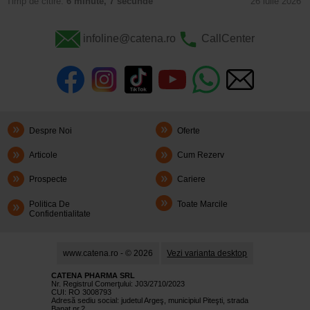
Timp de citire:
6 minute, 7 secunde
26 iulie 2026
infoline@catena.ro
CallCenter
Despre Noi
Oferte
Articole
Cum Rezerv
Prospecte
Cariere
Politica De
Toate Marcile
Confidentialitate
www.catena.ro - © 2026
Vezi varianta desktop
CATENA PHARMA SRL
Nr. Registrul Comerţului: J03/2710/2023
CUI: RO 3008793
Adresă sediu social: judetul Argeş, municipiul Piteşti, strada
Banat nr.2