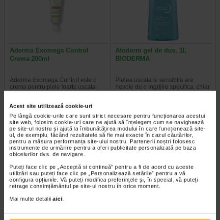
Aderma Exomega Control
Atoderm gel de dus, 1l,
Crema 200ml
BIODERMA
Aderma Exomega Control este o
Pielea uscata si sensibila are
crema pentru piele foarte uscata
nevoie de o ingrijire specifica, chiar
sau cu tendinta atopica. Contine…
si la dus, unde ingredientele…
Acest site utilizează cookie-uri
Pe lângă cookie-urile care sunt strict necesare pentru funcționarea acestui
site web, folosim cookie-uri care ne ajută să înțelegem cum se navighează
pe site-ul nostru și ajută la îmbunătățirea modului în care funcționează site-
ul, de exemplu, făcând rezultatele să fie mai exacte în cazul căutărilor,
-35% Preț întreg:
63.60 Lei
-14% Preț întreg:
136,60 Lei
pentru a măsura performanța site-ului nostru. Partenerii noștri folosesc
Preț redus: 41.34 Lei
Preț redus: 117.09 Lei
instrumente de urmărire pentru a oferi publicitate personalizată pe baza
obiceiurilor dvs. de navigare.
Puteți face clic pe „Acceptă si continuă” pentru a fi de acord cu aceste
utilizări sau puteți face clic pe „Personalizează setările” pentru a vă
configura opțiunile. Vă puteți modifica preferințele și, în special, vă puteți
retrage consimțământul pe site-ul nostru în orice moment.
Mai multe detalii
aici
.
Crema reparatoare Cicabio
Avene Xeracalm A.D. ulei de