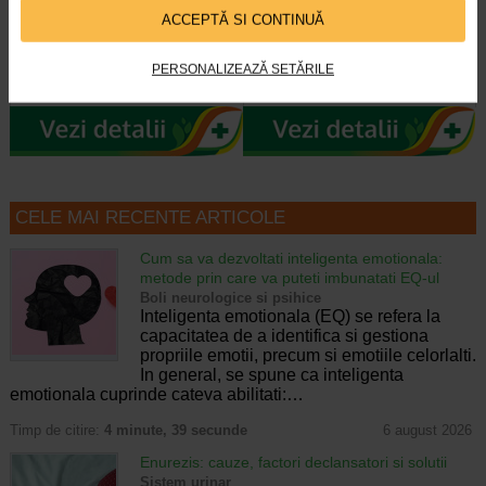
Creme+, 40 ml, BIODERMA
dus X 400 ml
ACCEPTĂ SI CONTINUĂ
Este un produs de ingrijire a pielii
Avène XeraCalm A.D este un ulei
ultra-reparator care calmeaza si
de curatare special creat pentru
PERSONALIZEAZĂ SETĂRILE
previne cicatricile. Poate fi folosit…
pielea uscata a sugarilor, copiilor…
CELE MAI RECENTE ARTICOLE
Cum sa va dezvoltati inteligenta emotionala:
metode prin care va puteti imbunatati EQ-ul
Boli neurologice si psihice
Inteligenta emotionala (EQ) se refera la
capacitatea de a identifica si gestiona
propriile emotii, precum si emotiile celorlalti.
In general, se spune ca inteligenta
emotionala cuprinde cateva abilitati:…
Timp de citire:
4 minute, 39 secunde
6 august 2026
Enurezis: cauze, factori declansatori si solutii
Sistem urinar