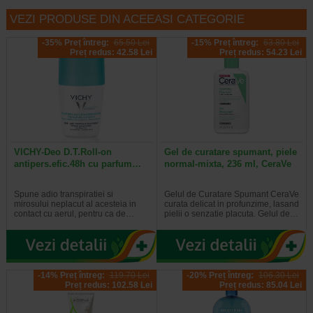
VEZI PRODUSE DIN ACEEASI CATEGORIE
-35% Preț întreg:
65.50 Lei
-15% Preț întreg:
63.80 Lei
Preț redus: 42.58 Lei
Preț redus: 54.23 Lei
VICHY-Deo D.T.Roll-on
Gel de curatare spumant, piele
antipers.efic.48h cu parfum…
normal-mixta, 236 ml, CeraVe
Spune adio transpiratiei si
Gelul de Curatare Spumant CeraVe
mirosului neplacut al acesteia in
curata delicat in profunzime, lasand
contact cu aerul, pentru ca de…
pielii o senzatie placuta. Gelul de…
-14% Preț întreg:
119.70 Lei
-20% Preț întreg:
106.30 Lei
Preț redus: 102.58 Lei
Preț redus: 85.04 Lei