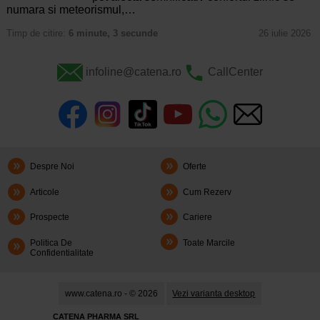
numara si meteorismul,…
Timp de citire:
6 minute, 3 secunde
26 iulie 2026
infoline@catena.ro
CallCenter
Despre Noi
Oferte
Articole
Cum Rezerv
Prospecte
Cariere
Politica De
Toate Marcile
Confidentialitate
www.catena.ro - © 2026
Vezi varianta desktop
CATENA PHARMA SRL