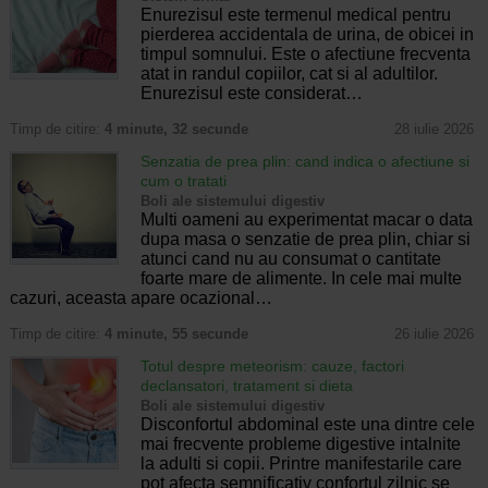
Enurezisul este termenul medical pentru
pierderea accidentala de urina, de obicei in
timpul somnului. Este o afectiune frecventa
atat in randul copiilor, cat si al adultilor.
Enurezisul este considerat…
Timp de citire:
4 minute, 32 secunde
28 iulie 2026
Senzatia de prea plin: cand indica o afectiune si
cum o tratati
Boli ale sistemului digestiv
Multi oameni au experimentat macar o data
dupa masa o senzatie de prea plin, chiar si
atunci cand nu au consumat o cantitate
foarte mare de alimente. In cele mai multe
cazuri, aceasta apare ocazional…
Timp de citire:
4 minute, 55 secunde
26 iulie 2026
Totul despre meteorism: cauze, factori
declansatori, tratament si dieta
Boli ale sistemului digestiv
Disconfortul abdominal este una dintre cele
mai frecvente probleme digestive intalnite
la adulti si copii. Printre manifestarile care
pot afecta semnificativ confortul zilnic se